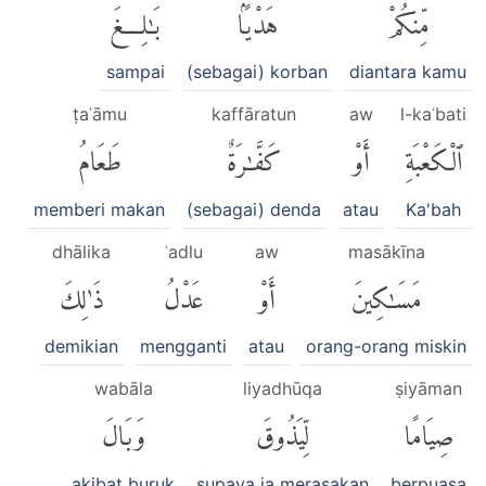
مِّنكُمْ
هَدْيًۢا
بَٰلِغَ
sampai
(sebagai) korban
diantara kamu
ṭaʿāmu
kaffāratun
aw
l-kaʿbati
ٱلْكَعْبَةِ
أَوْ
كَفَّٰرَةٌ
طَعَامُ
memberi makan
(sebagai) denda
atau
Ka'bah
dhālika
ʿadlu
aw
masākīna
مَسَٰكِينَ
أَوْ
عَدْلُ
ذَٰلِكَ
demikian
mengganti
atau
orang-orang miskin
wabāla
liyadhūqa
ṣiyāman
صِيَامًا
لِّيَذُوقَ
وَبَالَ
akibat buruk
supaya ia merasakan
berpuasa