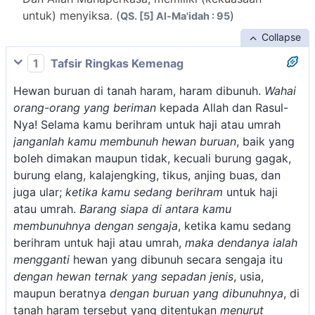
untuk) menyiksa. (
)
QS. [5] Al-Ma'idah : 95
Collapse
1
Tafsir Ringkas Kemenag
Hewan buruan di tanah haram, haram dibunuh.
Wahai
orang-orang yang beriman
kepada Allah dan Rasul-
Nya! Selama kamu berihram untuk haji atau umrah
janganlah kamu membunuh hewan buruan
, baik yang
boleh dimakan maupun tidak, kecuali burung gagak,
burung elang, kalajengking, tikus, anjing buas, dan
juga ular;
ketika kamu sedang berihram
untuk haji
atau umrah.
Barang siapa di antara kamu
membunuhnya dengan sengaja
, ketika kamu sedang
berihram untuk haji atau umrah,
maka dendanya ialah
mengganti
hewan yang dibunuh secara sengaja itu
dengan hewan ternak yang sepadan jenis
, usia,
maupun beratnya
dengan buruan yang dibunuhnya
, di
tanah haram tersebut yang ditentukan
menurut