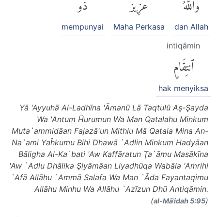
وَٱللَّهُ
عَزِيزٌ
ذُو
mempunyai
Maha Perkasa
dan Allah
intiqāmin
ٱنتِقَامٍ
hak menyiksa
Yā 'Ayyuhā Al-Ladhīna 'Āmanū Lā Taqtulū Aş-Şayda
Wa 'Antum Ĥurumun Wa Man Qatalahu Minkum
Muta`ammidāan Fajazā'un Mithlu Mā Qatala Mina An-
Na`ami Yaĥkumu Bihi Dhawā `Adlin Minkum Hadyāan
Bāligha Al-Ka`bati 'Aw Kaffāratun Ţa`āmu Masākīna
'Aw `Adlu Dhālika Şiyāmāan Liyadhūqa Wabāla 'Amrihi
`Afā Allāhu `Ammā Salafa Wa Man `Āda Fayantaqimu
Allāhu Minhu Wa Allāhu `Azīzun Dhū Antiqāmin.
(
)
al-Māʾidah 5:95