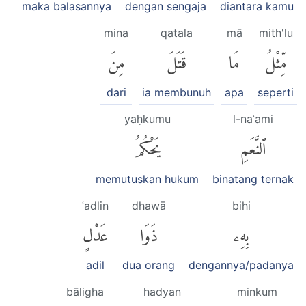
maka balasannya
dengan sengaja
diantara kamu
mina
qatala
mā
mith'lu
مِّثْلُ
مَا
قَتَلَ
مِنَ
dari
ia membunuh
apa
seperti
yaḥkumu
l-naʿami
ٱلنَّعَمِ
يَحْكُمُ
memutuskan hukum
binatang ternak
ʿadlin
dhawā
bihi
بِهِۦ
ذَوَا
عَدْلٍ
adil
dua orang
dengannya/padanya
bāligha
hadyan
minkum