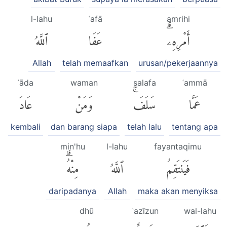
l-lahu
ʿafā
amrihi
أَمْرِهِۦۗ
عَفَا
ٱللَّهُ
Allah
telah memaafkan
urusan/pekerjaannya
ʿāda
waman
salafa
ʿammā
عَمَّا
سَلَفَۚ
وَمَنْ
عَادَ
kembali
dan barang siapa
telah lalu
tentang apa
min'hu
l-lahu
fayantaqimu
فَيَنتَقِمُ
ٱللَّهُ
مِنْهُۗ
daripadanya
Allah
maka akan menyiksa
dhū
ʿazīzun
wal-lahu