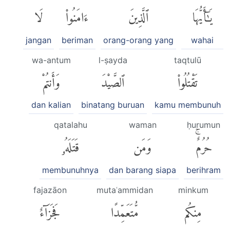
يَٰٓأَيُّهَا
ٱلَّذِينَ
ءَامَنُوا۟
لَا
jangan
beriman
orang-orang yang
wahai
wa-antum
l-ṣayda
taqtulū
تَقْتُلُوا۟
ٱلصَّيْدَ
وَأَنتُمْ
dan kalian
binatang buruan
kamu membunuh
qatalahu
waman
ḥurumun
حُرُمٌۚ
وَمَن
قَتَلَهُۥ
membunuhnya
dan barang siapa
berihram
fajazāon
mutaʿammidan
minkum
مِنكُم
مُّتَعَمِّدًا
فَجَزَآءٌ