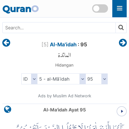
Skip to main content
Quran
O
[
5
]
Al-Ma'idah
: 95
المائدة
Hidangan
Ads by Muslim Ad Network
Al-Ma'idah Ayat 95