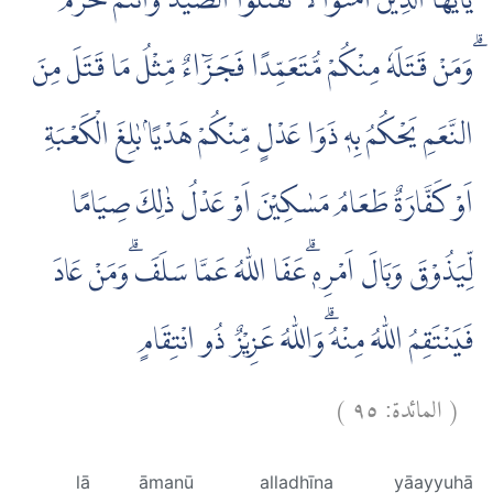
يٰٓاَيُّهَا الَّذِيْنَ اٰمَنُوْا لَا تَقْتُلُوا الصَّيْدَ وَاَنْتُمْ حُرُمٌ
ۗوَمَنْ قَتَلَهٗ مِنْكُمْ مُّتَعَمِّدًا فَجَزَۤاءٌ مِّثْلُ مَا قَتَلَ مِنَ
النَّعَمِ يَحْكُمُ بِهٖ ذَوَا عَدْلٍ مِّنْكُمْ هَدْيًاۢ بٰلِغَ الْكَعْبَةِ
اَوْ كَفَّارَةٌ طَعَامُ مَسٰكِيْنَ اَوْ عَدْلُ ذٰلِكَ صِيَامًا
لِّيَذُوْقَ وَبَالَ اَمْرِهٖ ۗعَفَا اللّٰهُ عَمَّا سَلَفَ ۗوَمَنْ عَادَ
فَيَنْتَقِمُ اللّٰهُ مِنْهُ ۗوَاللّٰهُ عَزِيْزٌ ذُو انْتِقَامٍ
)
٩٥
المائدة:
(
lā
āmanū
alladhīna
yāayyuhā