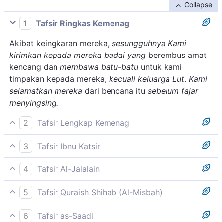
Collapse
1
Tafsir Ringkas Kemenag
Akibat keingkaran mereka,
sesungguhnya Kami
kirimkan kepada mereka badai
yang
berembus amat
kencang dan
membawa batu-batu
untuk kami
timpakan kepada mereka,
kecuali keluarga Lut
.
Kami
selamatkan mereka
dari bencana itu
sebelum fajar
menyingsing.
2
Tafsir Lengkap Kemenag
Allah mengirimkan mereka angin puting beliung yang
3
Tafsir Ibnu Katsir
menerbangkan batu-batu lalu menghempaskan
Allah Swt. berfirman, menceritakan tentang kaum Lut,
kepala mereka sehingga mereka binasa, yang selamat
4
Tafsir Al-Jalalain
bahwa mereka telah mendustakan rasuI-Nya yang
hanya keluarga Nabi Lut yaitu orang-orang yang
(Sesungguhnya Kami telah mengembuskan kepada
dikirim kepada mereka, menentangnya dan
beriman kepadanya. Karena diperintahkan Allah
5
Tafsir Quraish Shihab (Al-Misbah)
mereka angin yang membawa terbang batu-batu)
mengerjakan hal yang dibenci, yaitu mendatangi
mereka lebih dahulu keluar dari negeri mereka pada
Kami telah meniupkan angin keras yang melemparkan
yakni angin yang melempari mereka dengan batu-
sesama jenis. Itu merupakan suatu perbuatan keji
dini hari sebelum fajar.
6
Tafsir as-Saadi