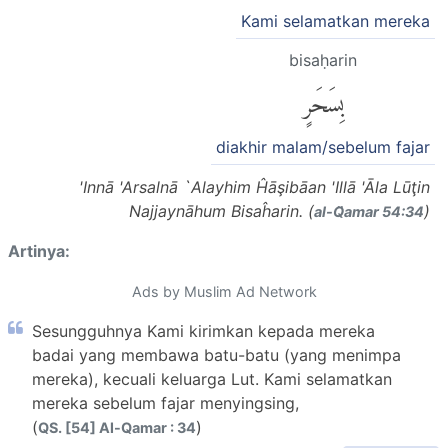
Kami selamatkan mereka
bisaḥarin
بِسَحَرٍ
diakhir malam/sebelum fajar
'Innā 'Arsalnā `Alayhim Ĥāşibāan 'Illā 'Āla Lūţin
Najjaynāhum Bisaĥarin. (
)
al-Q̈amar 54:34
Artinya:
Ads by Muslim Ad Network
Sesungguhnya Kami kirimkan kepada mereka
badai yang membawa batu-batu (yang menimpa
mereka), kecuali keluarga Lut. Kami selamatkan
mereka sebelum fajar menyingsing,
(
)
QS. [54] Al-Qamar : 34