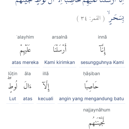
اِنَّآ اَرْسَلْنَا عَلَيْهِمْ حَاصِبًا اِلَّآ اٰلَ لُوْطٍ ۗنَجَّيْنٰهُمْ
)
٣٤
القمر:
(
بِسَحَرٍۙ
ʿalayhim
arsalnā
innā
إِنَّآ
أَرْسَلْنَا
عَلَيْهِمْ
atas mereka
Kami kirimkan
sesungguhnya Kami
lūṭin
āla
illā
ḥāṣiban
حَاصِبًا
إِلَّآ
ءَالَ
لُوطٍۖ
Lut
atas
kecuali
angin yang mengandung batu
najjaynāhum
نَّجَّيْنَٰهُم