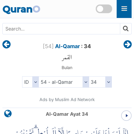
Skip to main content
Quran
O
[
54
]
Al-Qamar
: 34
القمر
Bulan
Ads by Muslim Ad Network
Al-Qamar Ayat 34