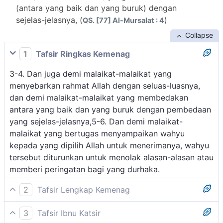
(antara yang baik dan yang buruk) dengan
sejelas-jelasnya, (
)
QS. [77] Al-Mursalat : 4
Collapse
1
Tafsir Ringkas Kemenag
3-4. Dan juga demi malaikat-malaikat yang
menyebarkan rahmat Allah dengan seluas-luasnya,
dan demi malaikat-malaikat yang membedakan
antara yang baik dan yang buruk dengan pembedaan
yang sejelas-jelasnya,5-6. Dan demi malaikat-
malaikat yang bertugas menyampaikan wahyu
kepada yang dipilih Allah untuk menerimanya, wahyu
tersebut diturunkan untuk menolak alasan-alasan atau
memberi peringatan bagi yang durhaka.
2
Tafsir Lengkap Kemenag
Allah bersumpah pula dengan para malaikat yang
3
Tafsir Ibnu Katsir
membedakan antara yang hak dengan yang batil