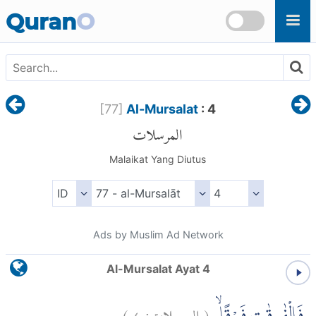
Skip to main content
Quran
O
[
77
]
Al-Mursalat
: 4
المرسلات
Malaikat Yang Diutus
Ads by Muslim Ad Network
Al-Mursalat Ayat 4
)
٤
المرسلات:
(