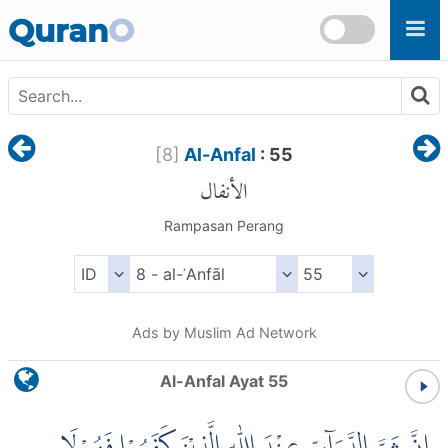
Skip to main content
Quran
O
[
8
]
Al-Anfal
: 55
الأنفال
Rampasan Perang
Ads by Muslim Ad Network
Al-Anfal Ayat 55