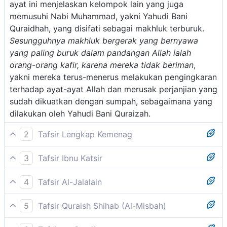
ayat ini menjelaskan kelompok lain yang juga
memusuhi Nabi Muhammad, yakni Yahudi Bani
Quraidhah, yang disifati sebagai makhluk terburuk.
Sesungguhnya makhluk bergerak yang bernyawa
yang paling buruk dalam pandangan Allah ialah
orang-orang kafir, karena mereka tidak beriman
,
yakni mereka terus-menerus melakukan pengingkaran
terhadap ayat-ayat Allah dan merusak perjanjian yang
sudah dikuatkan dengan sumpah, sebagaimana yang
dilakukan oleh Yahudi Bani Quraizah.
2
Tafsir Lengkap Kemenag
Sesungguhnya sejahat-jahat binatang yang melata di
3
Tafsir Ibnu Katsir
bumi menurut pandangan Allah ialah orang-orang
Allah Swt. menyebutkan bahwa seburuk-buruk
kafir yang mempunyai sifat suka membangkang,
4
Tafsir Al-Jalalain
makhluk hidup di atas bumi ini ialah orang-orang
sehingga keadaan mereka terus-menerus dalam
(Sesungguhnya binatang/makhluk yang paling buruk
kafir, karena mereka tidak beriman. Yaitu mereka
kekafiran dan berada dalam keingkaran kepada Nabi,
5
Tafsir Quraish Shihab (Al-Misbah)
di sisi Allah ialah orang-orang yang kafir, karena
yang apabila membuat suatu perjanjian, maka mereka
sehingga tidak dapat diharapkan iman dari mereka.
Seburuk-buruk makhluk yang berjalan di muka bumi
mereka itu tidak beriman).
menging­kari (merusak)nya. Dan setiap kali mereka