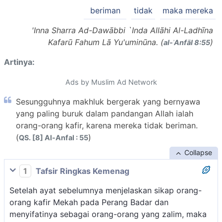
beriman
tidak
maka mereka
'Inna Sharra Ad-Dawābbi `Inda Allāhi Al-Ladhīna
Kafarū Fahum Lā Yu'uminūna. (
)
al-ʾAnfāl 8:55
Artinya:
Ads by Muslim Ad Network
Sesungguhnya makhluk bergerak yang bernyawa
yang paling buruk dalam pandangan Allah ialah
orang-orang kafir, karena mereka tidak beriman.
(
)
QS. [8] Al-Anfal : 55
Collapse
1
Tafsir Ringkas Kemenag
Setelah ayat sebelumnya menjelaskan sikap orang-
orang kafir Mekah pada Perang Badar dan
menyifatinya sebagai orang-orang yang zalim, maka