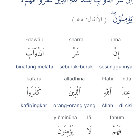
اِنَّ شَرَّ الدَّوَاۤبِّ عِنْدَ اللّٰهِ الَّذِيْنَ كَفَرُوْا فَهُمْ لَا
)
٥٥
الأنفال:
(
يُؤْمِنُوْنَۖ
l-dawābi
sharra
inna
إِنَّ
شَرَّ
ٱلدَّوَآبِّ
binatang melata
seburuk-buruk
sesungguhnya
kafarū
alladhīna
l-lahi
ʿinda
عِندَ
ٱللَّهِ
ٱلَّذِينَ
كَفَرُوا۟
kafir/ingkar
orang-orang yang
Allah
di sisi
yu'minūna
lā
fahum
فَهُمْ
لَا
يُؤْمِنُونَ