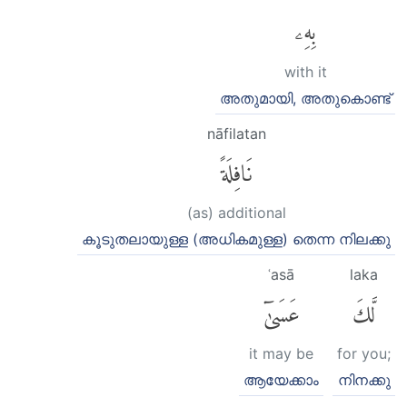
بِهِۦ
with it
അതുമായി, അതുകൊണ്ട്
nāfilatan
نَافِلَةً
(as) additional
കൂടുതലായുള്ള (അധികമുള്ള) തെന്ന നിലക്കു
ʿasā
laka
لَّكَ
عَسَىٰٓ
it may be
for you;
ആയേക്കാം
നിനക്കു