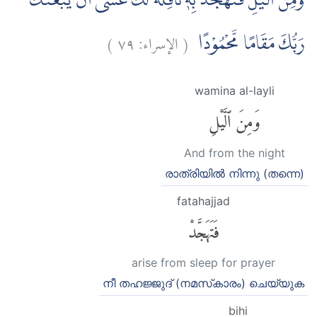
وَمِنَ الَّيْلِ فَتَهَجَّدْ بِهٖ نَافِلَةً لَّكَۖ عَسٰٓى اَنْ يَّبْعَثَكَ
)
٧٩
الإسراء:
(
رَبُّكَ مَقَامًا مَّحْمُوْدًا
wamina al-layli
وَمِنَ ٱلَّيْلِ
And from the night
രാത്രിയില്‍ നിന്നു (തന്നെ)
fatahajjad
فَتَهَجَّدْ
arise from sleep for prayer
നീ തഹജ്ജുദ്‌ (നമസ്‌കാരം) ചെയ്യുക
bihi