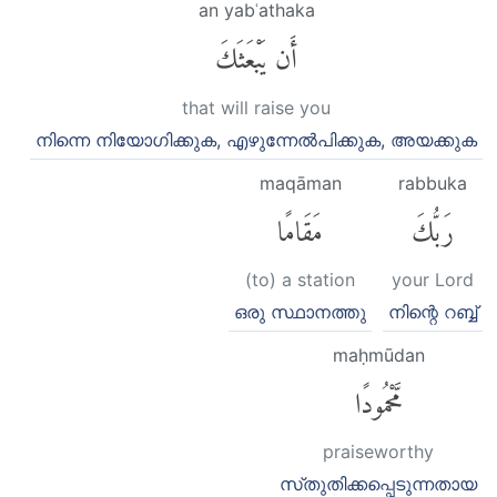
an yabʿathaka
أَن يَبْعَثَكَ
that will raise you
നിന്നെ നിയോഗിക്കുക, എഴുന്നേല്‍പിക്കുക, അയക്കുക
maqāman
rabbuka
رَبُّكَ
مَقَامًا
(to) a station
your Lord
ഒരു സ്ഥാനത്തു
നിന്റെ റബ്ബ്‌
maḥmūdan
مَّحْمُودًا
praiseworthy
സ്‌തുതിക്കപ്പെടുന്നതായ