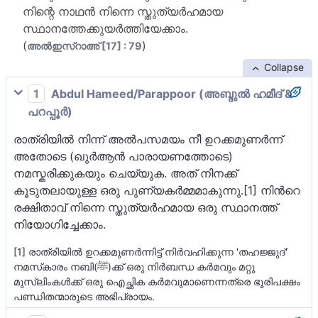
നിന്റെ നാഥന്‍ നിന്നെ സ്തുത്യര്‍ഹമായ
സ്ഥാനത്തേക്കുയര്‍ത്തിയേക്കാം.
(
)
അല്‍ഇസ്റാഅ് [17] : 79
Collapse
1
Abdul Hameed/Parappoor (അബ്ദുല്‍ ഹമീദ് &
പറപ്പൂര്‍)
രാത്രിയില്‍ നിന്ന് അല്‍പസമയം നീ ഉറക്കമുണര്‍ന്ന്
അതോടെ (ഖുര്‍ആന്‍ പാരായണത്തോടെ)
നമസ്കരിക്കുകയും ചെയ്യുക. അത് നിനക്ക്
കൂടുതലായുള്ള ഒരു പുണ്യകര്‍മ്മമാകുന്നു.[1] നിന്‍റെ
രക്ഷിതാവ് നിന്നെ സ്തുത്യര്‍ഹമായ ഒരു സ്ഥാനത്ത്
നിയോഗിച്ചേക്കാം.
[1] രാത്രിയില്‍ ഉറക്കമുണര്‍ന്നിട്ട് നിര്‍വഹിക്കുന്ന 'തഹജ്ജുദ്'
നമസ്‌കാരം നബി(ﷺ)ക്ക് ഒരു നിര്‍ബന്ധ കര്‍മവും മറ്റു
മുസ്‌ലിംകള്‍ക്ക് ഒരു ഐച്ഛിക കര്‍മവുമാണെന്നത്രെ ഭൂരിപക്ഷം
പണ്ഡിതന്മാരുടെ അഭിപ്രായം.