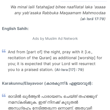
Wa minal laili fatahajjad bihee naafilatal laka 'asaaa
any yab'asaka Rabbuka Maqaamam Mahmoodaa
(
)
al-ʾIsrāʾ 17:79
English Sahih:
Ads by Muslim Ad Network
And from [part of] the night, pray with it [i.e.,
recitation of the Quran] as additional [worship] for
you; it is expected that your Lord will resurrect
you to a praised station. (
)
Al-Isra [17] : 79
Karakunnu/Elayavoor (കാരകുന്ന് & എളയാവൂര്):
രാവില്‍ ഖുര്‍ആന്‍ പാരായണം ചെയ്ത് തഹജ്ജുദ്
നമസ്‌കരിക്കുക. ഇത് നിനക്ക് കൂടുതല്‍
അനുഗ്രഹം നേടിത്തരുന്ന ഒന്നാണ്. അതുവഴി