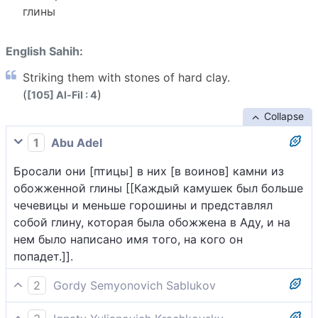
глины
English Sahih:
Striking them with stones of hard clay.
(
)
[105] Al-Fil : 4
Collapse
1
Abu Adel
Бросали они [птицы] в них [в воинов] камни из
обожженной глины [[Каждый камушек был больше
чечевицы и меньше горошины и представлял
собой глину, которая была обожжена в Аду, и на
нем было написано имя того, на кого он
попадет.]].
2
Gordy Semyonovich Sablukov
Они бросали в них камни из обоженных глиняных