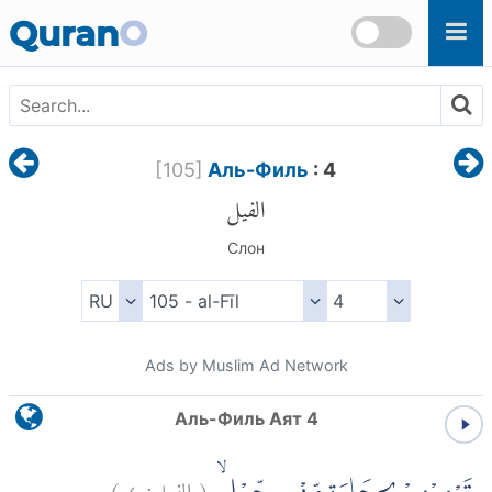
Skip to main content
Quran
O
[
105
]
Аль-Филь
: 4
الفيل
Слон
Ads by Muslim Ad Network
Аль-Филь Аят 4
)
٤
الفيل:
(