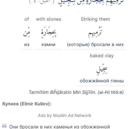
تَرْمِيْهِمْ بِحِجَارَةٍ مِّنْ سِجِّيْلٍۙ
of
with stones
Striking them
تَرْمِيهِم
بِحِجَارَةٍ
مِّن
из
камни
(которые) бросали в них
baked clay
سِجِّيلٍ
обожжённой глины
Tarmīhim Biĥijāratin Min Sijjīlin. (
)
al-Fīl 105:4
Кулиев (Elmir Kuliev):
Ads by Muslim Ad Network
Они бросали в них каменья из обожженной