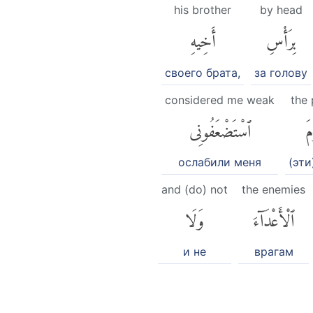
his brother
by head
بِرَأْسِ
أَخِيهِ
своего брата,
за голову
considered me weak
the 
مَ
ٱسْتَضْعَفُونِى
ослабили меня
(эти
and (do) not
the enemies
ٱلْأَعْدَآءَ
وَلَا
и не
врагам