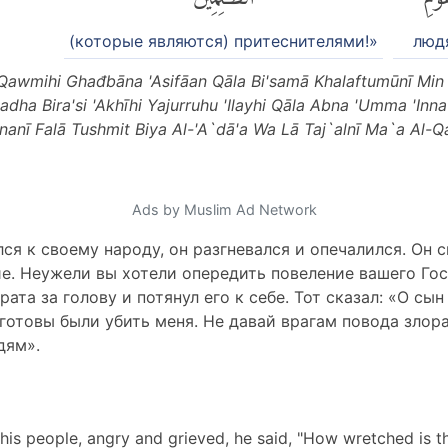
(которые являются) притеснителями!»
люд
awmihi Ghađbāna 'Asifāan Qāla Bi'samā Khalaftumūnī Min 
adha Bira'si 'Akhīhi Yajurruhu 'Ilayhi Qāla Abna 'Umma 'I
nanī Falā Tushmit Biya Al-'A`dā'a Wa Lā Taj`alnī Ma`a Al-Q
Ads by Muslim Ad Network
ся к своему народу, он разгневался и опечалился. Он с
е. Неужели вы хотели опередить повеление вашего Гос
рата за голову и потянул его к себе. Тот сказал: «О сы
готовы были убить меня. Не давай врагам повода злор
дям».
is people, angry and grieved, he said, "How wretched is t