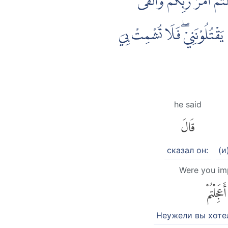
مْ اَمْرَ رَبِّكُمْۚ وَاَلْقَى
يَقْتُلُوْنَنِيْۖ فَلَا تُشْمِتْ بِيَ
he said
قَالَ
сказал он:
(и
Were you im
أَعَجِلْتُمْ
Неужели вы хоте