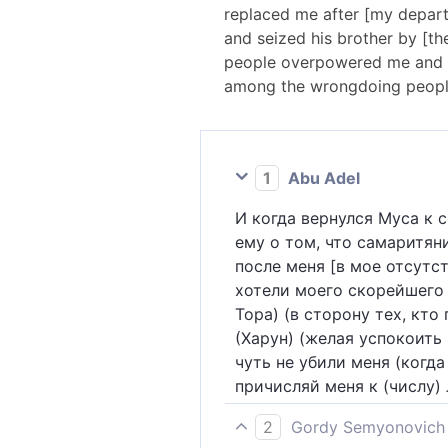
replaced me after [my depart
and seized his brother by [th
people overpowered me and we
among the wrongdoing people
1
Abu Adel
И когда вернулся Муса к 
ему о том, что самаритяни
после меня [в мое отсутс
хотели моего скорейшего 
Тора) (в сторону тех, кто
(Харун) (желая успокоить
чуть не убили меня (когда
причисляй меня к (числу)
2
Gordy Semyonovich 