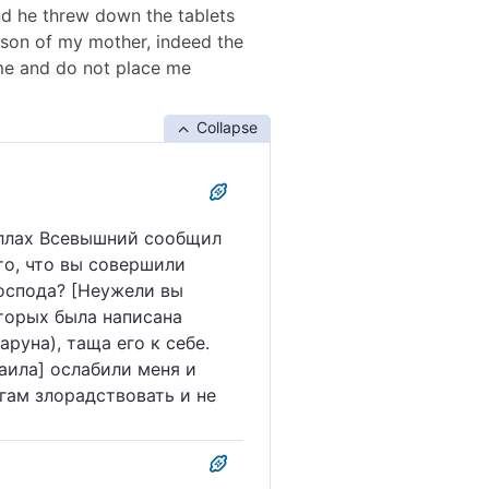
nd he threw down the tablets
O son of my mother, indeed the
 me and do not place me
Collapse
 Аллах Всевышний сообщил
 то, что вы совершили
Господа? [Неужели вы
оторых была написана
аруна), таща его к себе.
аила] ослабили меня и
агам злорадствовать и не