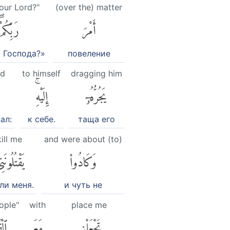
your Lord?"
(over the) matter
أَمْرَ
رَبِّكُمْ
 Господа?»
повеление
id
to himself
dragging him
يَجُرُّهُۥٓ
إِلَيْهِۚ
ал:
к себе.
таща его
kill me
and were about (to)
وَكَادُوا۟
يَقْتُلُونَن
ли меня.
и чуть не
ople"
with
place me
تَجْعَلْنِى
مَعَ
ٱلْ