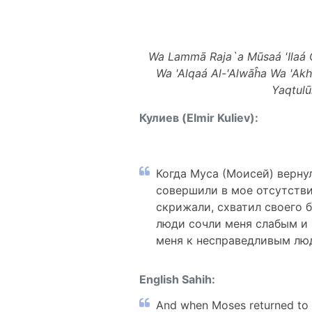
Wa Lammā Raja`a Mūsaá 'Ilaá Q
Wa 'Alqaá Al-'Alwāĥa Wa 'Akh
Yaqtulū
Кулиев (Elmir Kuliev):
Когда Муса (Моисей) вернул
совершили в мое отсутстви
скрижали, схватил своего б
люди сочли меня слабым и 
меня к несправедливым лю
English Sahih:
And when Moses returned to h