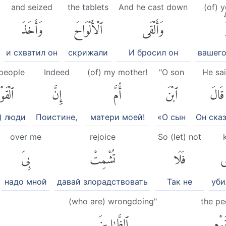
and seized
the tablets
And he cast down
(of) 
ۖ
وَأَلْقَى
ٱلْأَلْوَاحَ
وَأَخَذَ
и схватил он
скрижали
И бросил он
вашего
people
Indeed
(of) my mother!
"O son
He sa
قَالَ
ٱبْنَ
أُمَّ
إِنَّ
ٱلْقَوْ
) люди
Поистине,
матери моей!
«О сын
Он сказ
over me
rejoice
So (let) not
ِى
فَلَا
تُشْمِتْ
بِىَ
надо мной
давай злорадствовать
Так не
уби
(who are) wrongdoing"
the pe
قَوْمِ
ٱلظَّٰلِمِينَ