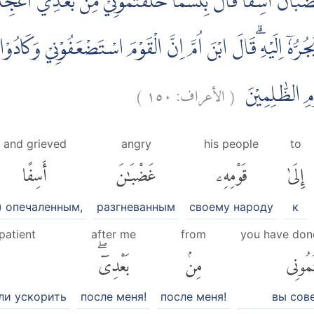
ْبَانَ اَسِفًاۙ قَالَ بِئْسَمَا خَلَفْتُمُوْنِيْ مِنْۢ بَعْدِيْۚ اَعَجِلْتُ
رُّهٗٓ اِلَيْهِ ۗقَالَ ابْنَ اُمَّ اِنَّ الْقَوْمَ اسْتَضْعَفُوْنِيْ وَكَادُوْا 
)
١٥٠
الأعراف:
(
وْمِ الظّٰلِمِيْنَ
and grieved
angry
his people
to
إِلَىٰ
قَوْمِهِۦ
غَضْبَٰنَ
أَسِفًا
) опечаленным,
разгневанным
своему народу
к
patient
after me
from
you have don
ُمُونِى
مِنۢ
بَعْدِىٓۖ
ли ускорить
после меня!
после меня!
вы сов