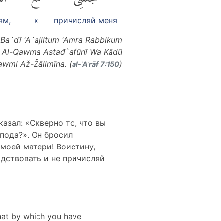
ям,
к
причисляй меня
Ba`dī 'A`ajiltum 'Amra Rabbikum
nna Al-Qawma Astađ`afūnī Wa Kādū
awmi Až-Žālimīna. (
)
al-ʾAʿrāf 7:150
казал: «Скверно то, что вы
пода?». Он бросил
н моей матери! Воистину,
адствовать и не причисляй
hat by which you have