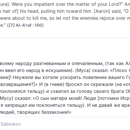
ure]. Were you impatient over the matter of your Lord?" A
e hair of] his head, pulling him toward him. [Aaron] said, "
re about to kill me, so let not the enemies rejoice over
." (
)
[7] Al-A'raf : 150
своему народу разгневанным и опечаленным, (так как
н ввел его народ в искушение). (Муса) сказал: «Плохо
твие]! Неужели вы хотели ускорить повеление вашего 
возвращения?]» И (в гневе) бросил он скрижали (на к
 поклонялся тельцу) и схватил за голову своего брата (Х
 Мусу) сказал: «О сын матери моей! Люди [потомки Иср
 я запрещал им поклоняться тельцу). И не давай же вр
 людей, творящих беззаконие!»
Sablukov