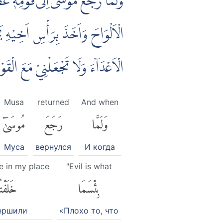
وَلَمَّا رَجَعَ مُوْسٰٓى اِلٰى قَوْمِهٖ غَض
الْاَلْوَاحَ وَاَخَذَ بِرَأْسِ اَخِيْهِ يَجُ
الْاَعْدَاۤءَ وَلَا تَجْعَلْنِيْ مَعَ الْقَ
Musa
returned
And when
وَلَمَّا
رَجَعَ
مُوسَىٰٓ
Муса
вернулся
И когда
e in my place
"Evil is what
بِئْسَمَا
خَلَفْت
ершили
«Плохо то, что