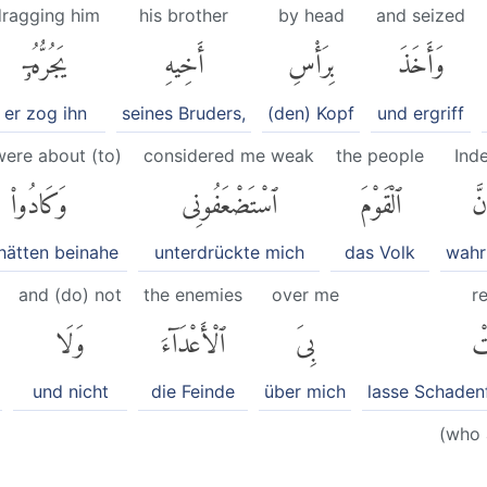
dragging him
his brother
by head
and seized
وَأَخَذَ
بِرَأْسِ
أَخِيهِ
يَجُرُّهُۥٓ
er zog ihn
seines Bruders,
(den) Kopf
und ergriff
ere about (to)
considered me weak
the people
Ind
نَّ
ٱلْقَوْمَ
ٱسْتَضْعَفُونِى
وَكَادُوا۟
hätten beinahe
unterdrückte mich
das Volk
wahrl
and (do) not
the enemies
over me
r
تْ
بِىَ
ٱلْأَعْدَآءَ
وَلَا
und nicht
die Feinde
über mich
lasse Schaden
(who 