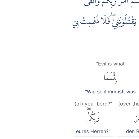
مْ اَمْرَ رَبِّكُمْۚ وَاَلْقَى
يَقْتُلُوْنَنِيْۖ فَلَا تُشْمِتْ بِيَ
"Evil is what
بِئْسَمَا
"Wie schlimm ist, was
(of) your Lord?"
(over th
ْرَ
رَبِّكُمْۖ
eures Herren?"
den B