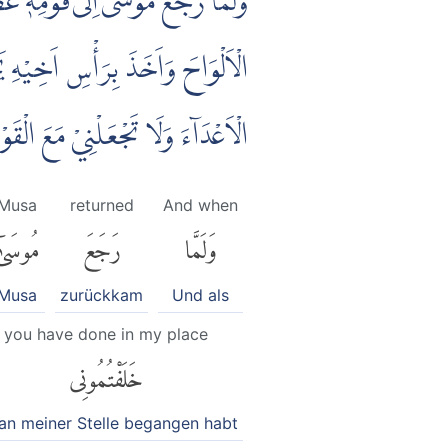
وَلَمَّا رَجَعَ مُوْسٰٓى اِلٰى قَوْمِهٖ غَض
الْاَلْوَاحَ وَاَخَذَ بِرَأْسِ اَخِيْهِ يَجُ
الْاَعْدَاۤءَ وَلَا تَجْعَلْنِيْ مَعَ الْقَ
Musa
returned
And when
وَلَمَّا
رَجَعَ
مُوسَىٰ
Musa
zurückkam
Und als
you have done in my place
خَلَفْتُمُونِى
 an meiner Stelle begangen habt