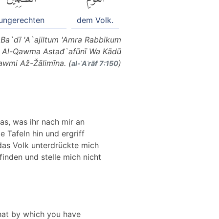
ungerechten
dem Volk.
Ba`dī 'A`ajiltum 'Amra Rabbikum
nna Al-Qawma Astađ`afūnī Wa Kādū
awmi Až-Žālimīna. (
)
al-ʾAʿrāf 7:150
s, was ihr nach mir an
 Tafeln hin und ergriff
 das Volk unterdrückte mich
inden und stelle mich nicht
hat by which you have