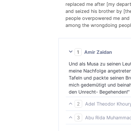
replaced me after [my depart
and seized his brother by [th
people overpowered me and we
among the wrongdoing people
1
Amir Zaidan
Und als Musa zu seinen Leute
meine Nachfolge angetreten
Tafeln und packte seinen Br
mich gedemütigt und beinahe
den Unrecht- Begehenden!"
2
Adel Theodor Khour
Als Mose zornig und voller 
3
Abu Rida Muhammad 
weggegangen war, begangen h
Und als Moses zu seinen Leu
und packte den Kopf seines 