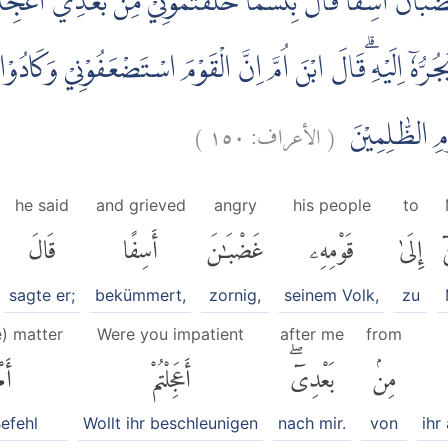
ْبَانَ اَسِفًاۙ قَالَ بِئْسَمَا خَلَفْتُمُوْنِيْ مِنْۢ بَعْدِيْۚ اَعَجِلْتُ
رُّهٗٓ اِلَيْهِ ۗقَالَ ابْنَ اُمَّ اِنَّ الْقَوْمَ اسْتَضْعَفُوْنِيْ وَكَادُوْا 
)
١٥٠
الأعراف:
(
وْمِ الظّٰلِمِيْنَ
he said
and grieved
angry
his people
to
ٓ
إِلَىٰ
قَوْمِهِۦ
غَضْبَٰنَ
أَسِفًا
قَالَ
sagte er;
bekümmert,
zornig,
seinem Volk,
zu
e) matter
Were you impatient
after me
from
مِنۢ
بَعْدِىٓۖ
أَعَجِلْتُمْ
أَم
efehl
Wollt ihr beschleunigen
nach mir.
von
ihr