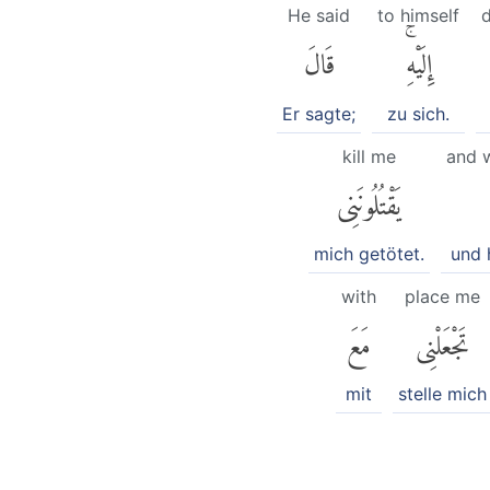
He said
to himself
إِلَيْهِۚ
قَالَ
Er sagte;
zu sich.
kill me
and w
يَقْتُلُونَنِى
mich getötet.
und 
with
place me
تَجْعَلْنِى
مَعَ
mit
stelle mich