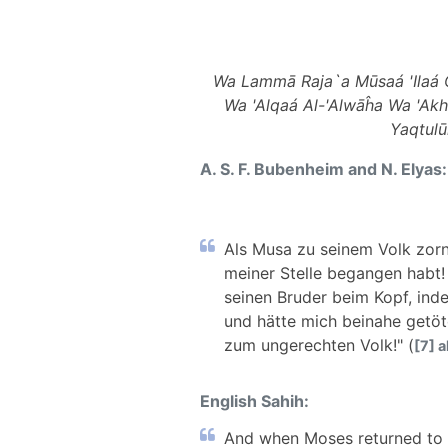
Wa Lammā Raja`a Mūsaá 'Ilaá Q
Wa 'Alqaá Al-'Alwāĥa Wa 'Akh
Yaqtulū
A. S. F. Bubenheim and N. Elyas:
Als Musa zu seinem Volk zorn
meiner Stelle begangen habt! 
seinen Bruder beim Kopf, inde
und hätte mich beinahe getöt
zum ungerechten Volk!" (
[7] 
English Sahih:
And when Moses returned to h