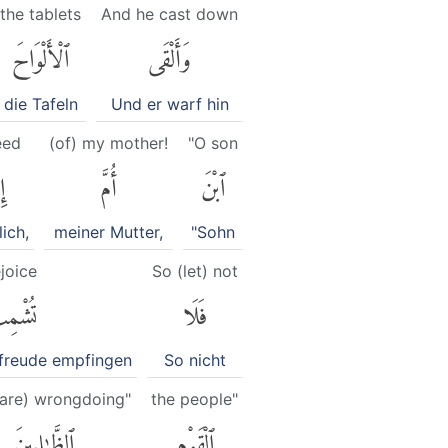
the tablets
And he cast down
وَأَلْقَى
ٱلْأَلْوَاحَ
die Tafeln
Und er warf hin
eed
(of) my mother!
"O son
ٱبْنَ
أُمَّ
إِ
ich,
meiner Mutter,
"Sohn
ejoice
So (let) not
فَلَا
تُشْمِ
freude empfingen
So nicht
are) wrongdoing"
the people"
ٱلْقَوْمِ
ٱلظَّٰلِمِينَ