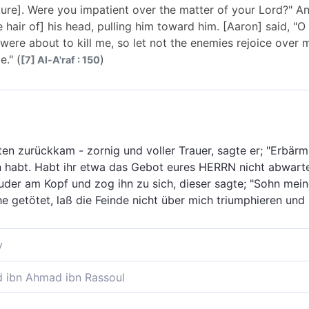
ure]. Were you impatient over the matter of your Lord?" A
e hair of] his head, pulling him toward him. [Aaron] said, "
re about to kill me, so let not the enemies rejoice over
." (
)
[7] Al-A'raf : 150
n zurückkam - zornig und voller Trauer, sagte er; "Erbärmli
 habt. Habt ihr etwa das Gebot eures HERRN nicht abwarte
uder am Kopf und zog ihn zu sich, dieser sagte; "Sohn mein
 getötet, laß die Feinde nicht über mich triumphieren und 
y
Bedauern zu seinem Volk zurückkam, sagte er; «Schlimm ist
ibn Ahmad ibn Rassoul
abt. Wolltet ihr den Befehl eures Herrn beschleunigen?» E
ten zurückkehrte, zornig und voller Gram, da sagte er; "Es 
Bruders und zog ihn an sich. Dieser sagte; «Sohn meiner M