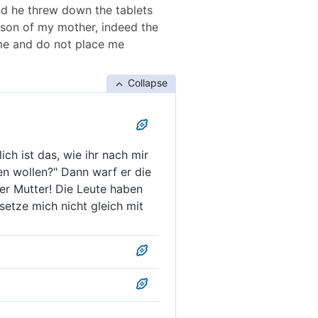
nd he threw down the tablets
O son of my mother, indeed the
 me and do not place me
Collapse
ch ist das, wie ihr nach mir
n wollen?" Dann warf er die
er Mutter! Die Leute haben
setze mich nicht gleich mit
 das, was ihr, nachdem ich
r warf die Tafeln nieder
ist schlimm, was ihr in
utter, die Leute behandelten