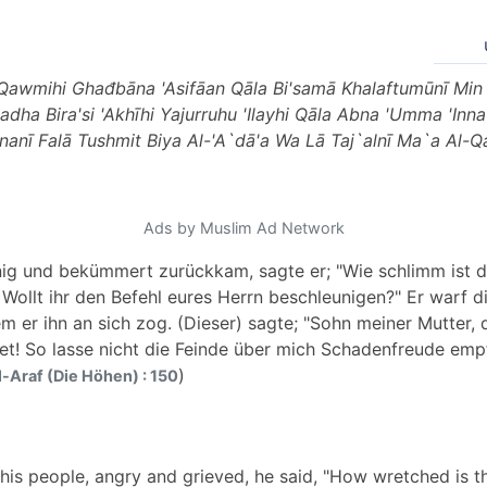
awmihi Ghađbāna 'Asifāan Qāla Bi'samā Khalaftumūnī Min 
adha Bira'si 'Akhīhi Yajurruhu 'Ilayhi Qāla Abna 'Umma 'I
nanī Falā Tushmit Biya Al-'A`dā'a Wa Lā Taj`alnī Ma`a Al-Q
Ads by Muslim Ad Network
ig und bekümmert zurückkam, sagte er; "Wie schlimm ist da
Wollt ihr den Befehl eures Herrn beschleunigen?" Er warf die
m er ihn an sich zog. (Dieser) sagte; "Sohn meiner Mutter,
et! So lasse nicht die Feinde über mich Schadenfreude empf
)
al-Araf (Die Höhen) : 150
is people, angry and grieved, he said, "How wretched is t