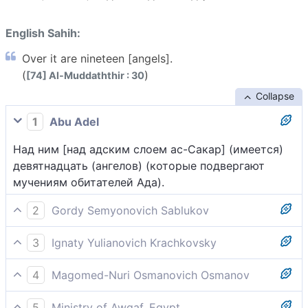
English Sahih:
Over it are nineteen [angels].
(
)
[74] Al-Muddaththir : 30
Collapse
1
Abu Adel
Над ним [над адским слоем ас-Сакар] (имеется)
девятнадцать (ангелов) (которые подвергают
мучениям обитателей Ада).
2
Gordy Semyonovich Sablukov
При нем девятнадцать.
3
Ignaty Yulianovich Krachkovsky
Над ним - девятнадцать.
4
Magomed-Nuri Osmanovich Osmanov
А [истопников] для него - девятнадцать [ангелов].
5
Ministry of Awqaf, Egypt