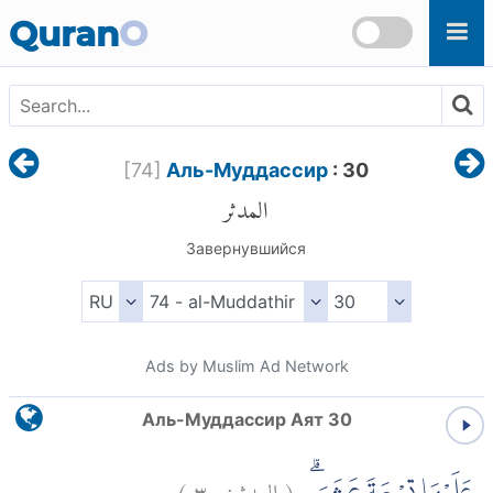
Skip to main content
Quran
O
[
74
]
Аль-Муддассир
: 30
المدثر
Завернувшийся
Ads by Muslim Ad Network
Аль-Муддассир Аят 30
)
٣٠
المدثر:
(