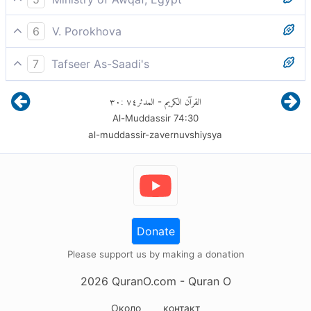
Забота об адском огне и наказании его
6
V. Porokhova
обитателей поручено девятнадцати (ангелам).
Над ним же - девятнадцать (стражей).
7
Tafseer As-Saadi's
Их (ангелов) над ней - девятнадцать.
٣٠
:
٧٤
المدثر
القرآن الكريم
-
Al-Muddassir
74
:
30
Речь идет об адских стражах - суровых и сильных
al-muddassir-zavernuvshiysya
ангелах, которые не отступают от повелений
Аллаха и исполняют все, что им велят.
Donate
Please support us by making a donation
2026
QuranO.com
- Quran O
Около
контакт