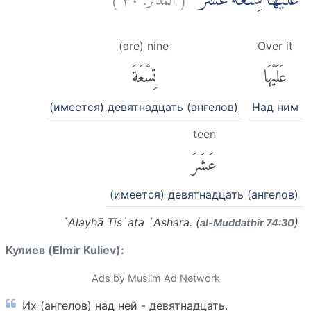
عَلَيْهَا تِسْعَةَ عَشَرَۗ
(are) nine
Over it
عَلَيْهَا
تِسْعَةَ
(имеется) девятнадцать (ангелов)
Над ним
teen
عَشَرَ
(имеется) девятнадцать (ангелов)
`Alayhā Tis`ata `Ashara. (
)
al-Muddathir 74:30
Кулиев (Elmir Kuliev):
Ads by Muslim Ad Network
Их (ангелов) над ней - девятнадцать.