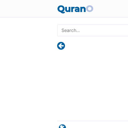
Quran
O