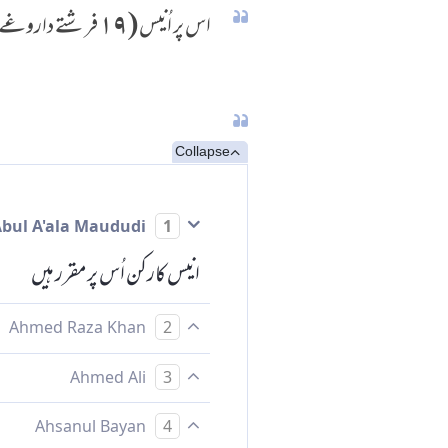
اس پر اُنیس (١٩ فرشتے داروغے مقرر) ہیں،
Collapse
Abul A'ala Maududi
1
انیس کارکن اُس پر مقرر ہیں
Ahmed Raza Khan
2
اس پر اُنیس داروغہ ہیں
Ahmed Ali
3
اس پر انیس (فرشتے) مقرر ہیں
Ahsanul Bayan
4