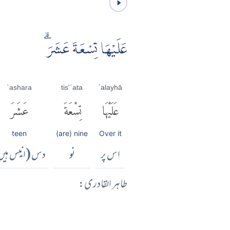
عَلَيْهَا تِسْعَةَ عَشَرَۗ
ʿashara
tis'ʿata
ʿalayhā
عَلَيْهَا
تِسْعَةَ
عَشَرَ
teen
(are) nine
Over it
اس پر
نو
دس (انیس ہیں
طاہر القادری: