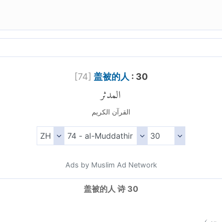
[
74
]
盖被的人
: 30
المدثر
القرآن الكريم
Ads by Muslim Ad Network
盖被的人 诗 30
)
٣