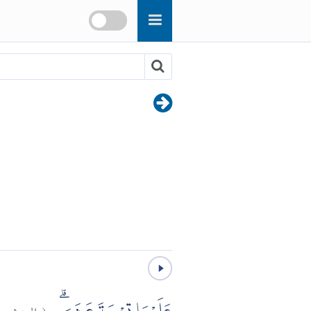
٠
المدثر:
(