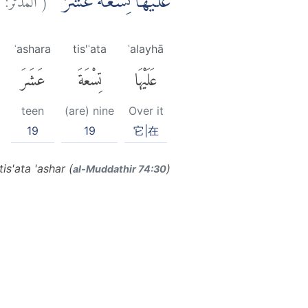
عَلَيْهَا تِسْعَةَ عَشَرَۗ
ʿashara
tis'ʿata
ʿalayhā
عَلَيْهَا
تِسْعَةَ
عَشَرَ
teen
(are) nine
Over it
19
19
它|在
tis'ata 'ashar (
)
al-Muddathir 74:30