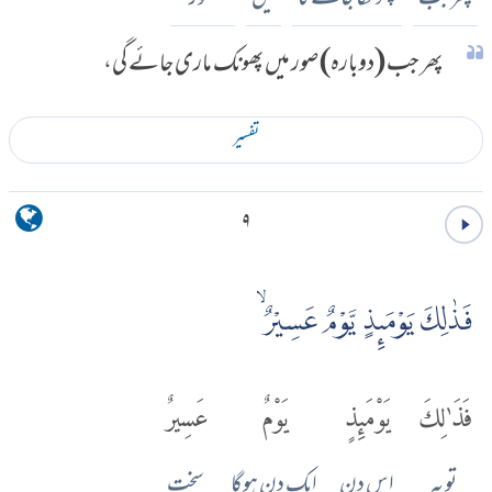
پھر جب (دوبارہ) صور میں پھونک ماری جائے گی،
تفسير
۹
فَذٰلِكَ يَوْمَٮِٕذٍ يَّوْمٌ عَسِيْرٌۙ
فَذَٰلِكَ
يَوْمَئِذٍ
يَوْمٌ
عَسِيرٌ
تو یہ
اس دن
ایک دن ہوگا
سخت