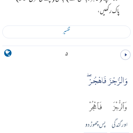
پاک رکھیں،
تفسير
۵
وَالرُّجْزَ فَاهْجُرْۖ
وَٱلرُّجْزَ
فَٱهْجُرْ
اور گندگی
پس چھوڑ دو