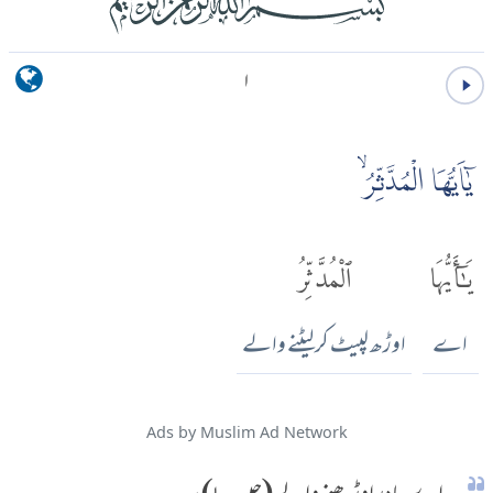
۱
يٰۤاَيُّهَا الْمُدَّثِّرُۙ
يَٰٓأَيُّهَا
ٱلْمُدَّثِّرُ
اے
اوڑھ لپیٹ کر لیٹنے والے
Ads by Muslim Ad Network