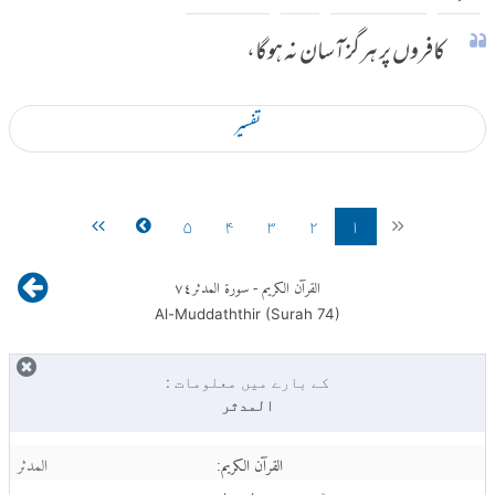
کافروں پر ہرگز آسان نہ ہوگا،
تفسير
۵
۴
۳
۲
۱
القرآن الكريم
- سورة المدثر
٧٤
Al-Muddaththir (Surah
74
)
کے بارے میں معلومات :
المدثر
القرآن الكريم:
المدثر