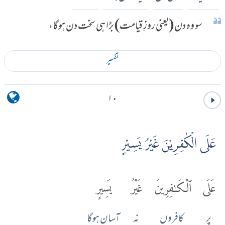
سو وہ دن (یعنی روزِ قیامت) بڑا ہی سخت دن ہوگا،
تفسير
۱۰
عَلَى الْكٰفِرِيْنَ غَيْرُ يَسِيْرٍ
عَلَى
ٱلْكَٰفِرِينَ
غَيْرُ
يَسِيرٍ
پر
کافروں
نہ
آسان ہوگا