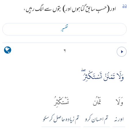
اور (حسبِ سابق گناہوں اور) بتوں سے الگ رہیں،
تفسير
۶
وَلَا تَمْنُنْ تَسْتَكْثِرُۖ
وَلَا
تَمْنُن
تَسْتَكْثِرُ
اور نہ
تم احسان کرو
تم زیادہ حاصل کرسکو