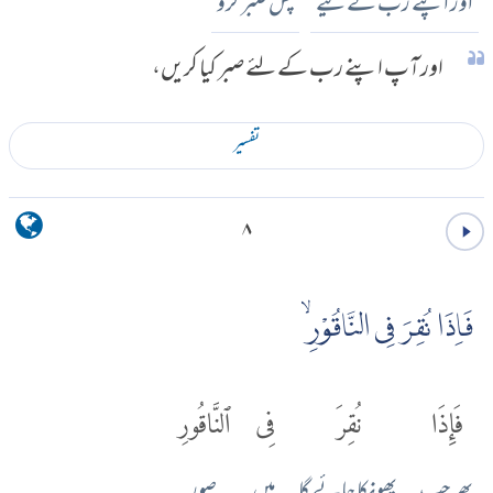
اور اپنے رب کے لیے
پس صبر کرو
اور آپ اپنے رب کے لئے صبر کیا کریں،
تفسير
۸
فَاِذَا نُقِرَ فِى النَّاقُوْرِۙ
فَإِذَا
نُقِرَ
فِى
ٱلنَّاقُورِ
پھر جب
پھونکا جائے گا
میں
صور