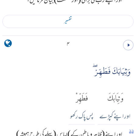
اور اپنے رب کی بڑائی (اور عظمت) بیان فرمائیں،
تفسير
۴
وَثِيَابَكَ فَطَهِّرْۖ
وَثِيَابَكَ
فَطَهِّرْ
اور اپنے کپڑے
پس پاک رکھو
اور اپنے (ظاہر و باطن کے) لباس (پہلے کی طرح ہمیشہ)