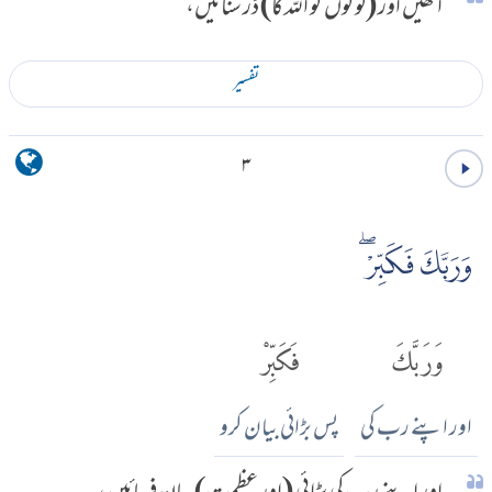
اُٹھیں اور (لوگوں کو اللہ کا) ڈر سنائیں،
تفسير
۳
وَرَبَّكَ فَكَبِّرْۖ
وَرَبَّكَ
فَكَبِّرْ
اور اپنے رب کی
پس بڑائی بیان کرو