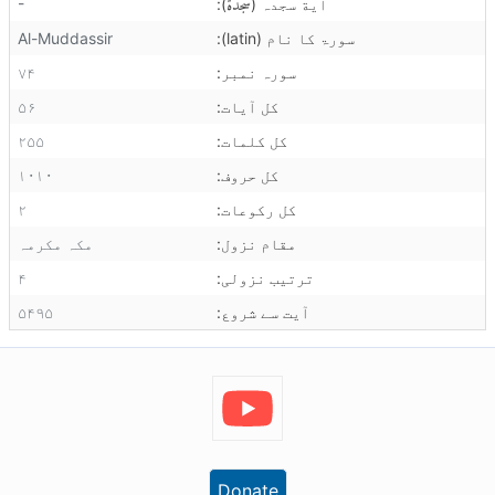
سجدة
-
آية سجدہ (
):
سورۃ کا نام (latin):
Al-Muddassir
سورہ نمبر:
۷۴
کل آیات:
۵۶
کل کلمات:
۲۵۵
کل حروف:
۱۰۱۰
کل رکوعات:
۲
مقام نزول:
مکہ مکرمہ
ترتیب نزولی:
۴
آیت سے شروع:
۵۴۹۵
Donate