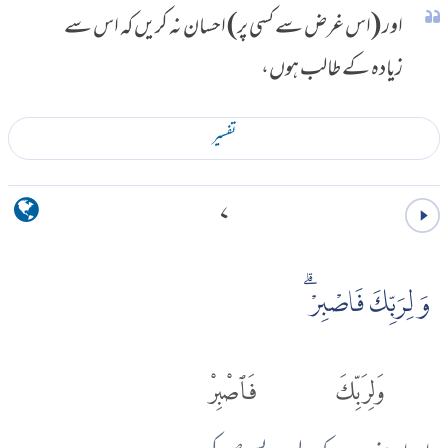
اور (اس غرض سے کسی پر) احسان نہ کریں کہ اس سے
زیادہ کے طالب ہوں،
تفسير
۷
وَ لِرَبِّكَ فَاصْبِرْۗ
وَلِرَبِّكَ
فَٱصْبِرْ