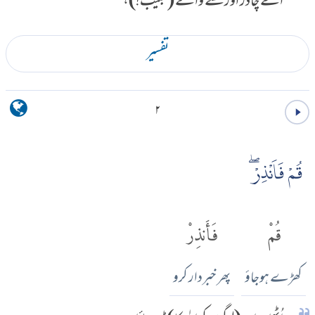
اے چادر اوڑھنے والے (حبیب!)،
تفسير
۲
قُمْ فَاَنْذِرْۖ
قُمْ
فَأَنذِرْ
کھڑے ہوجاؤ
پھر خبردار کرو