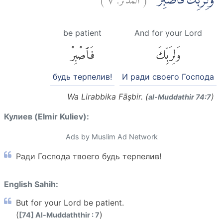
وَلِرَبِّكَ فَاصْبِرْۗ
be patient
And for your Lord
وَلِرَبِّكَ
فَٱصْبِرْ
будь терпелив!
И ради своего Господа
Wa Lirabbika Fāşbir. (
)
al-Muddathir 74:7
Кулиев (Elmir Kuliev):
Ads by Muslim Ad Network
Ради Господа твоего будь терпелив!
English Sahih:
But for your Lord be patient.
(
)
[74] Al-Muddaththir : 7