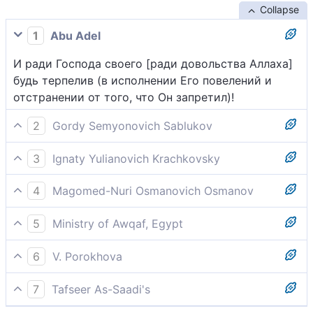
Collapse
1
Abu Adel
И ради Господа своего [ради довольства Аллаха]
будь терпелив (в исполнении Его повелений и
отстранении от того, что Он запретил)!
2
Gordy Semyonovich Sablukov
Ради Господа твоего будь терпелив.
3
Ignaty Yulianovich Krachkovsky
И ради Господа своего терпи!
4
Magomed-Nuri Osmanovich Osmanov
и терпи [притеснения неверных] ради твоего
5
Ministry of Awqaf, Egypt
Господа.
И терпеливо переноси все приказания и запреты
6
V. Porokhova
и связанные с ними трудности и тягости ради
В Господнем деле проявляй терпенье.
благосклонности Аллаха.
7
Tafseer As-Saadi's