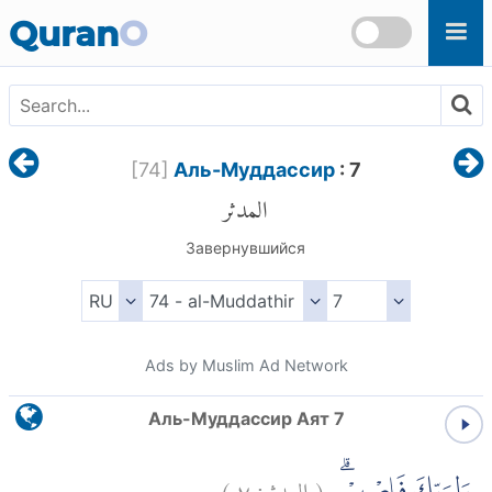
Skip to main content
Quran
O
[
74
]
Аль-Муддассир
: 7
المدثر
Завернувшийся
Ads by Muslim Ad Network
Аль-Муддассир Аят 7
)
٧
المدثر:
(