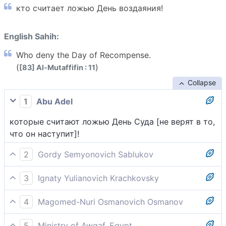
кто считает ложью День воздаяния!
English Sahih:
Who deny the Day of Recompense.
(
)
[83] Al-Mutaffifin : 11
Collapse
1
Abu Adel
которые считают ложью День Суда [не верят в то,
что он наступит]!
2
Gordy Semyonovich Sablukov
Тем, которые считают ложью день суда!
3
Ignaty Yulianovich Krachkovsky
которые считают ложью день суда!
4
Magomed-Nuri Osmanovich Osmanov
кто отрицает Судный день!
5
Ministry of Awqaf, Egypt