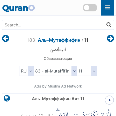
Skip to main content
Quran
O
[
83
]
Аль-Мутаффифин
: 11
المطففين
Обвешивающие
Ads by Muslim Ad Network
Аль-Мутаффифин Аят 11
)
١١
المطففين:
(