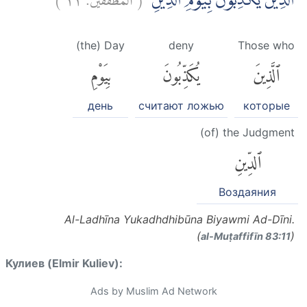
الَّذِيْنَ يُكَذِّبُوْنَ بِيَوْمِ الدِّيْنِۗ
(the) Day
deny
Those who
ٱلَّذِينَ
يُكَذِّبُونَ
بِيَوْمِ
день
считают ложью
которые
(of) the Judgment
ٱلدِّينِ
Воздаяния
Al-Ladhīna Yukadhdhibūna Biyawmi Ad-Dīni.
(
)
al-Muṭaffifīn 83:11
Кулиев (Elmir Kuliev):
Ads by Muslim Ad Network