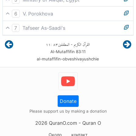
которые отрицают День воздаяния.
6
V. Porokhova
Кто ложью Судный День нарек.
7
Tafseer As-Saadi's
кто считает ложью День воздаяния!
١١
:
٨٣
المطففين
القرآن الكريم
-
Al-Mutaffifin
83
:
11
Они отрицают день воздаяния, когда Аллах
al-mutaffifin-obveshivayushchie
свершит суд над человечеством за совершенные
им деяния.
Donate
Please support us by making a donation
2026
QuranO.com
- Quran O
Около
контакт