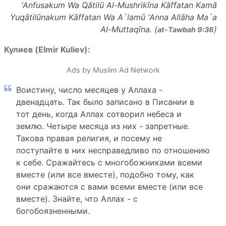
'Anfusakum Wa Qātilū Al-Mushrikīna Kāffatan Kamā
Yuqātilūnakum Kāffatan Wa A`lamū 'Anna Allāha Ma`a
Al-Muttaqīna. (
)
at-Tawbah 9:36
Кулиев (Elmir Kuliev):
Ads by Muslim Ad Network
Воистину, число месяцев у Аллаха -
двенадцать. Так было записано в Писании в
тот день, когда Аллах сотворил небеса и
землю. Четыре месяца из них - запретные.
Такова правая религия, и посему не
поступайте в них несправедливо по отношению
к себе. Сражайтесь с многобожниками всеми
вместе (или все вместе), подобно тому, как
они сражаются с вами всеми вместе (или все
вместе). Знайте, что Аллах - с
богобоязненными.