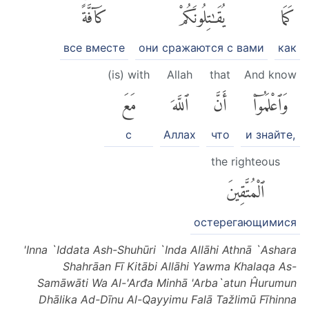
كَمَا
يُقَٰتِلُونَكُمْ
كَآفَّةًۚ
все вместе
они сражаются с вами
как
(is) with
Allah
that
And know
وَٱعْلَمُوٓا۟
أَنَّ
ٱللَّهَ
مَعَ
с
Аллах
что
и знайте,
the righteous
ٱلْمُتَّقِينَ
остерегающимися
'Inna `Iddata Ash-Shuhūri `Inda Allāhi Athnā `Ashara
Shahrāan Fī Kitābi Allāhi Yawma Khalaqa As-
Samāwāti Wa Al-'Arđa Minhā 'Arba`atun Ĥurumun
Dhālika Ad-Dīnu Al-Qayyimu Falā Tažlimū Fīhinna