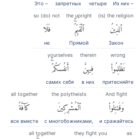
Это –
запретных
четыре
Из них –
so (do) not
the upright
(is) the religion
ٱلدِّينُ
ٱلْقَيِّمُۚ
فَلَا
не
Прямой
Закон
yourselves
therein
wrong
تَظْلِمُوا۟
فِيهِنَّ
أَنفُسَكُمْۚ
самих себя
в них
притесняйте
all together
the polytheists
And fight
وَقَٰتِلُوا۟
ٱلْمُشْرِكِينَ
كَآفَّةً
все вместе
с многобожниками,
и сражайтесь
all together
they fight you
as