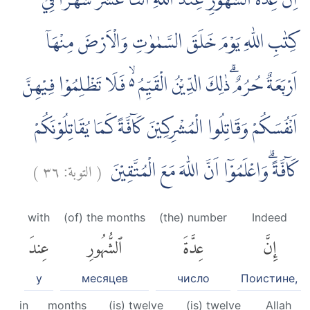
اِنَّ عِدَّةَ الشُّهُوْرِ عِنْدَ اللّٰهِ اثْنَا عَشَرَ شَهْرًا فِيْ
كِتٰبِ اللّٰهِ يَوْمَ خَلَقَ السَّمٰوٰتِ وَالْاَرْضَ مِنْهَآ
اَرْبَعَةٌ حُرُمٌ ۗذٰلِكَ الدِّيْنُ الْقَيِّمُ ەۙ فَلَا تَظْلِمُوْا فِيْهِنَّ
اَنْفُسَكُمْ وَقَاتِلُوا الْمُشْرِكِيْنَ كَاۤفَّةً كَمَا يُقَاتِلُوْنَكُمْ
)
٣٦
التوبة:
(
كَاۤفَّةً ۗوَاعْلَمُوْٓا اَنَّ اللّٰهَ مَعَ الْمُتَّقِيْنَ
with
(of) the months
(the) number
Indeed
إِنَّ
عِدَّةَ
ٱلشُّهُورِ
عِندَ
у
месяцев
число
Поистине,
in
months
(is) twelve
(is) twelve
Allah