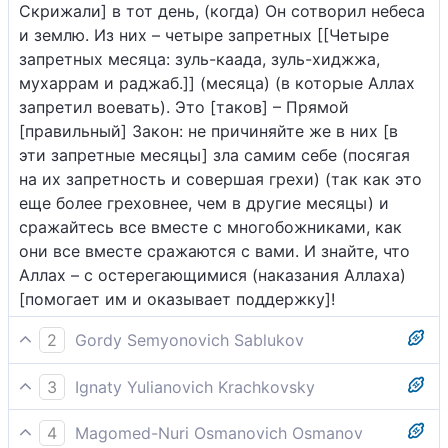
Скрижали] в тот день, (когда) Он сотворил небеса
и землю. Из них – четыре запретных [[Четыре
запретных месяца: зуль-каада, зуль-хиджжа,
мухаррам и раджаб.]] (месяца) (в которые Аллах
запретил воевать). Это [таков] – Прямой
[правильный] Закон: не причиняйте же в них [в
эти запретные месяцы] зла самим себе (посягая
на их запретность и совершая грехи) (так как это
еще более греховнее, чем в другие месяцы) и
сражайтесь все вместе с многобожниками, как
они все вместе сражаются с вами. И знайте, что
Аллах – с остерегающимися (наказания Аллаха)
[помогает им и оказывает поддержку]!
2
Gordy Semyonovich Sablukov
Действительно, число месяцев у Бога двенадцать
3
Ignaty Yulianovich Krachkovsky
месяцев, по книге Бога, с того дня, как сотворил
Поистине, число месяцев у Аллаха - двенадцать
Он небеса и землю. Из них четыре запретные: это
4
Magomed-Nuri Osmanovich Osmanov