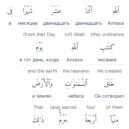
ٱللَّهِ
ٱثْنَا
عَشَرَ
شَهْرًا
فِى
в
месяцев
двенадцать
двенадцать
Аллаха
(from the) Day
(of) Allah
(the) ordinance
كِتَٰبِ
ٱللَّهِ
يَوْمَ
в тот день, когда
Аллаха
писании
and the earth
the heavens
He created
خَلَقَ
ٱلسَّمَٰوَٰتِ
وَٱلْأَرْضَ
и землю.
небеса
Он сотворил
That
(are) sacred
four
of them
مِنْهَآ
أَرْبَعَةٌ
حُرُمٌۚ
ذَٰلِكَ