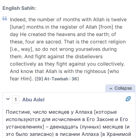
English Sahih:
Indeed, the number of months with Allah is twelve
[lunar] months in the register of Allah [from] the
day He created the heavens and the earth; of
these, four are sacred. That is the correct religion
[i.e., way], so do not wrong yourselves during
them. And fight against the disbelievers
collectively as they fight against you collectively.
And know that Allah is with the righteous [who
fear Him]. (
)
[9] At-Tawbah : 36
Collapse
1
Abu Adel
Поистине, число месяцев у Аллаха [которые
используются для исчисления в Его Законе и Его
установлениях] – двенадцать (лунных) месяцев (и
это было записано) в писании Аллаха [в Хранимой