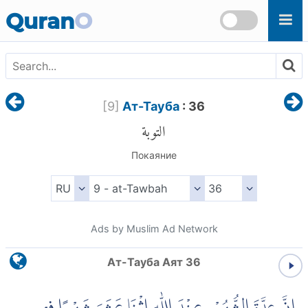
Skip to main content
Quran
O
[
9
]
Ат-Тауба
: 36
التوبة
Покаяние
Ads by Muslim Ad Network
Ат-Тауба Аят 36