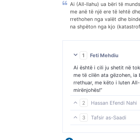
Ai (All-llahu) ua bëri të mun
me anë të një ere të lehtë dhe
rrethohen nga valët dhe binden
na shpëton nga kjo (katastrofë
1
Feti Mehdiu
Ai është i cili ju shetit në 
me të cilën ata gëzohen, ia 
rrethuar, me këto i luten All
mirënjohës!”
2
Hassan Efendi Nahi
Ai ua mundëson (njerëzve) u
3
Tafsir as-Saadi
përshtatshme e ata i gëzohen
Ai jua bëri të mundur udhëti
poshtë, (atëherë) i luten Al
Në ajetet e mësipërme, Allah
jemi mirënjohës”.