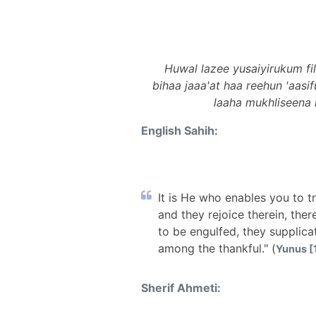
Huwal lazee yusaiyirukum fil 
bihaa jaaa'at haa reehun 'aa
laaha mukhliseena 
English Sahih:
It is He who enables you to t
and they rejoice therein, th
to be engulfed, they supplicat
among the thankful." (
Yunus [1
Sherif Ahmeti: