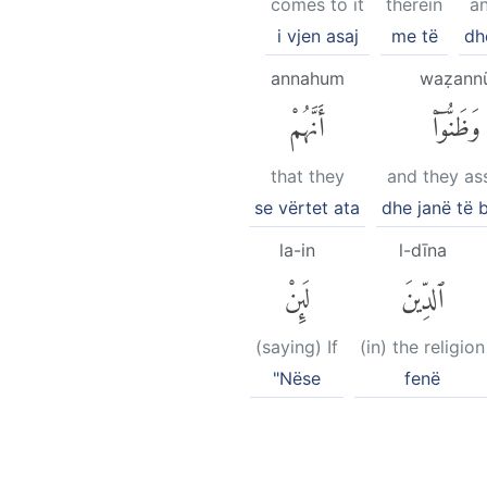
comes to it
therein
an
i vjen asaj
me të
dh
annahum
waẓann
وَظَنُّوٓا۟
أَنَّهُمْ
that they
and they a
se vërtet ata
dhe janë të 
la-in
l-dīna
ٱلدِّينَ
لَئِنْ
(saying) If
(in) the religion
"Nëse
fenë