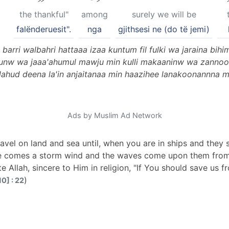
the thankful"
among
surely we will be
falënderuesit".
nga
gjithsesi ne (do të jemi)
barri walbahri hattaaa izaa kuntum fil fulki wa jaraina bihi
sifunw wa jaaa'ahumul mawju min kulli makaaninw wa zanno
lahud deena la'in anjaitanaa min haazihee lanakoonannna m
Ads by Muslim Ad Network
ravel on land and sea until, when you are in ships and they
ere comes a storm wind and the waves come upon them from
e Allah, sincere to Him in religion, "If You should save us fr
)
0] : 22