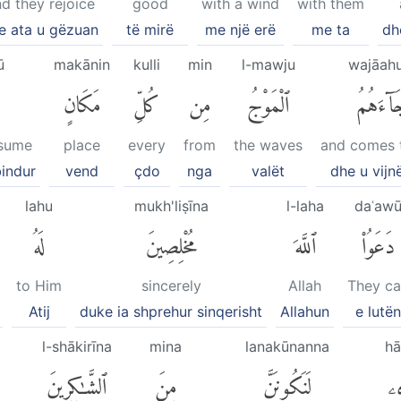
d they rejoice
good
with a wind
with them
e ata u gëzuan
të mirë
me një erë
me ta
dh
ū
makānin
kulli
min
l-mawju
wajāah
آءَهُمُ
ٱلْمَوْجُ
مِن
كُلِّ
مَكَانٍ
ssume
place
every
from
the waves
and comes 
bindur
vend
çdo
nga
valët
dhe u vijn
lahu
mukh'liṣīna
l-laha
daʿaw
دَعَوُا۟
ٱللَّهَ
مُخْلِصِينَ
لَهُ
to Him
sincerely
Allah
They ca
Atij
duke ia shprehur sinqerisht
Allahun
e lutën
l-shākirīna
mina
lanakūnanna
hā
ِۦ
لَنَكُونَنَّ
مِنَ
ٱلشَّٰكِرِينَ