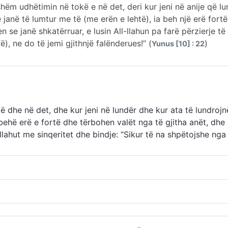
dshëm udhëtimin në tokë e në det, deri kur jeni në anije që 
 janë të lumtur me të (me erën e lehtë), ia beh një erë fort
 se janë shkatërruar, e lusin All-llahun pa farë përzierje t
), ne do të jemi gjithnjë falënderues!” (
)
Yunus [10] : 22
tokë dhe në det, dhe kur jeni në lundër dhe kur ata të lundroj
behë erë e fortë dhe tërbohen valët nga të gjitha anët, dhe
-llahut me sinqeritet dhe bindje: “Sikur të na shpëtojshe nga
dhëtimin nëpër tokë dhe det. E, kur gjenden në anije që l
 kësaj, arrin një stuhi dhe i sulmojnë valët nga të gjitha a
min në tokë e në det. -
lahut sinqerisht, duke i premtuar besimin: “Nëse na shpëton 
u i Madhëruar bëri një përshkrim të përgjithshëm të njerëzv