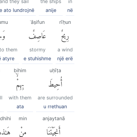
and they sail
the ships
in
e ato lundrojnë
anije
në
umu
ʿāṣifun
rīḥun
رِيحٌ
عَاصِفٌ
وَجَ
to them
stormy
a wind
ë atyre
e stuhishme
një erë
ū
bihim
uḥīṭa
أُحِيطَ
بِهِمْۙ
ll
with them
are surrounded
ata
u rrethuan
dhihi
min
anjaytanā
أَنجَيْتَنَا
مِنْ
هَٰذِه