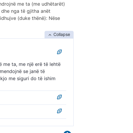
lundrojnë me ta (me udhëtarët)
ë dhe nga të gjitha anët
ë idhujve (duke thënë): Nëse
Collapse
në me ta, me një erë të lehtë
 mendojnë se janë të
 kjo me siguri do të ishim
undron me ta me erën e
nët e mendojnë se do t’i vënë
nga kjo, me të vërtetë, do të
e të cilët nuk dinë të