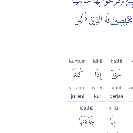
ِبَةٍ وَّفَرِحُوْا بِهَا جَاۤءَتْهَا
ِصِيْنَ لَهُ الدِّيْنَ ەۚ لَىِٕنْ
kuntum
idhā
ḥattā
حَتَّىٰٓ
إِذَا
كُنتُمْ
you are
when
until
a
ju jeni
kur
derisa
jāathā
bihā
بِهَا
جَآءَتْهَا