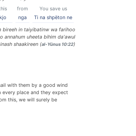
this
from
You save us
kjo
nga
Ti na shpëton ne
m bireeh in taiyibatinw wa farihoo
oo annahum uheeta bihim da'awul
inash shaakireen (
)
al-Yūnus 10:22
 sail with them by a good wind
 every place and they expect
om this, we will surely be