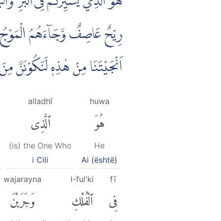
هُوَ الَّذِيْ يُسَيِّرُكُمْ فِى الْبَرِّ وَا
رِيْحٌ عَاصِفٌ وَّجَاۤءَهُمُ الْمَوْجُ مِنْ
اَنْجَيْتَنَا مِنْ هٰذِهٖ لَنَكُوْنَنَّ م
alladhī
huwa
هُوَ
ٱلَّذِى
(is) the One Who
He
i Cili
Ai (është)
wajarayna
l-ful'ki
fī
فِى
ٱلْفُلْكِ
وَجَرَيْنَ