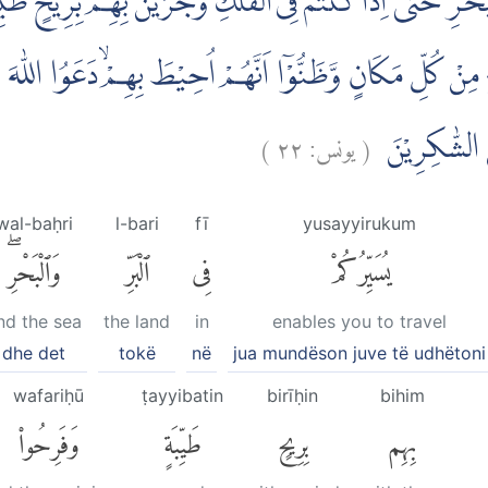
لْبَحْرِۗ حَتّٰٓى اِذَا كُنْتُمْ فِىْ الْفُلْكِۚ وَجَرَيْنَ بِهِمْ بِرِيْحٍ طَيّ
 كُلِّ مَكَانٍ وَّظَنُّوْٓا اَنَّهُمْ اُحِيْطَ بِهِمْۙ دَعَوُا اللّٰهَ مُخْل
)
٢٢
يونس:
(
ِنَ الشّٰكِرِيْنَ
wal-baḥri
l-bari
fī
yusayyirukum
يُسَيِّرُكُمْ
فِى
ٱلْبَرِّ
وَٱلْبَحْرِۖ
nd the sea
the land
in
enables you to travel
dhe det
tokë
në
jua mundëson juve të udhëtoni
wafariḥū
ṭayyibatin
birīḥin
bihim
بِهِم
بِرِيحٍ
طَيِّبَةٍ
وَفَرِحُوا۟