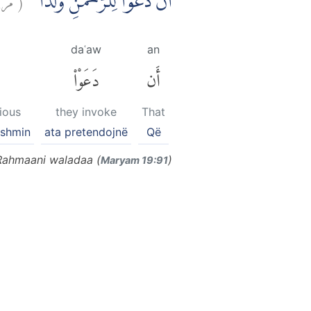
اَنْ دَعَوْا لِلرَّحْمٰنِ وَلَدًا ۚ
daʿaw
an
أَن
دَعَوْا۟
ious
they invoke
That
rshmin
ata pretendojnë
Që
 Rahmaani waladaa (
)
Maryam 19:91