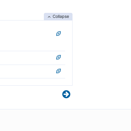
Collapse
e të thërmohen nga ajo