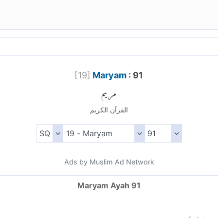
[
19
]
Maryam
: 91
مريم
القرآن الكريم
Ads by Muslim Ad Network
Maryam Ayah 91
)
٩١
يم