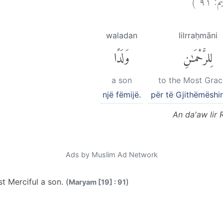
waladan
lilrraḥmāni
لِلرَّحْمَٰنِ
وَلَدًا
a son
to the Most Grac
një fëmijë.
për të Gjithëmëshi
An da'aw lir
Ads by Muslim Ad Network
t Merciful a son. (
)
Maryam [19] : 91