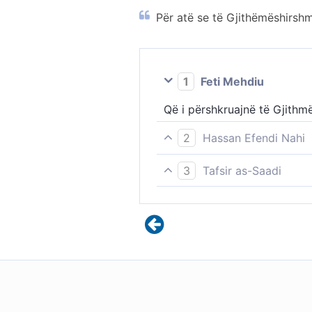
Për atë se të Gjithëmëshirshm
1
Feti Mehdiu
Që i përshkruajnë të Gjithm
2
Hassan Efendi Nahi
ngaqë ata i veshin një bir t
3
Tafsir as-Saadi
Qiejt janë gati të copëtohe
(shpifje), që trilluan se i Gj
Nga ligësia e kësaj fjale, qi