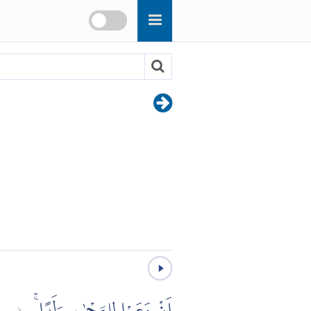
مر:
(