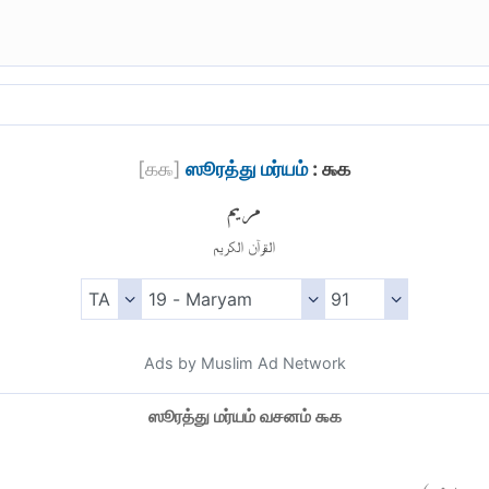
[
௧௯
]
ஸூரத்து மர்யம்
: ௯௧
مريم
القرآن الكريم
Ads by Muslim Ad Network
ஸூரத்து மர்யம் வசனம் ௯௧
)
٩١
يم