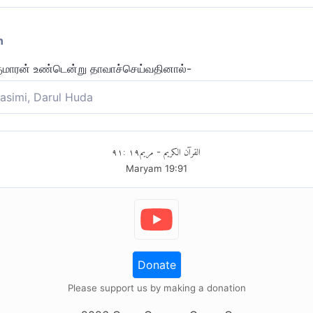
n
குமாரன் உண்டென்று தாவாச்செய்வதினால்-
asimi, Darul Huda
யை ஏற்படுத்தியதால் (இவை இப்படி ஆகிவிட நெருங்கிவிட்டன.)
٩١
:
١٩
مريم
القرآن الكريم
-
Maryam
19
:
91
Donate
Please support us by making a donation