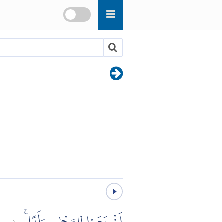
مر:
(