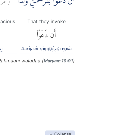
اَنْ دَعَوْا لِلرَّحْمٰنِ وَلَدًا ۚ
racious
That they invoke
أَن دَعَوْا۟
கு
அவர்கள் ஏற்படுத்தியதால்
 Rahmaani waladaa (
)
Maryam 19:91
Collapse