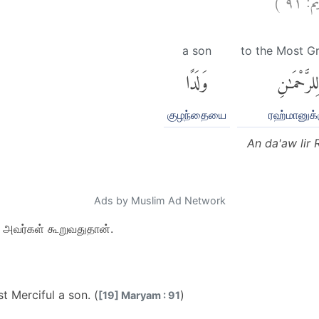
a son
to the Most G
لِلرَّحْمَٰنِ
وَلَدًا
குழந்தையை
ரஹ்மானுக்
An da'aw lir
Ads by Muslim Ad Network
ு அவர்கள் கூறுவதுதான்.
t Merciful a son. (
)
[19] Maryam : 91