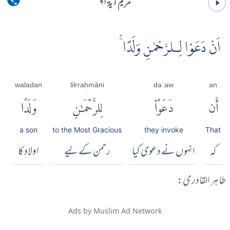
مریم آية ۹۱
اَنْ دَعَوْا لِـلرَّحْمٰنِ وَلَدًا ۚ
waladan
lilrraḥmāni
daʿaw
an
أَن
دَعَوْا۟
لِلرَّحْمَٰنِ
وَلَدًا
a son
to the Most Gracious
they invoke
That
کہ
انہوں نے دعوی کیا
رحمن کے لیے
اولاد کا
طاہر القادری:
Ads by Muslim Ad Network