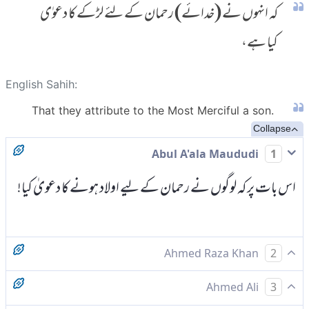
کہ انہوں نے (خدائے) رحمان کے لئے لڑکے کا دعوٰی
کیا ہے،
English Sahih:
That they attribute to the Most Merciful a son.
Collapse
Abul A'ala Maududi
1
اس بات پر کہ لوگوں نے رحمان کے لیے اولاد ہونے کا دعویٰ کیا!
Ahmed Raza Khan
2
اس پر کہ انہوں نے رحمن کے لیے اولاد بتائی،
Ahmed Ali
3