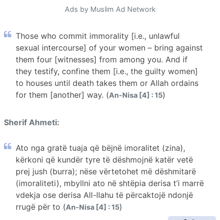
Ads by Muslim Ad Network
Those who commit immorality [i.e., unlawful
sexual intercourse] of your women – bring against
them four [witnesses] from among you. And if
they testify, confine them [i.e., the guilty women]
to houses until death takes them or Allah ordains
for them [another] way. (
)
An-Nisa [4] : 15
Sherif Ahmeti:
Ato nga gratë tuaja që bëjnë imoralitet (zina),
kërkoni që kundër tyre të dëshmojnë katër vetë
prej jush (burra); nëse vërtetohet më dëshmitarë
(imoraliteti), mbyllni ato në shtëpia derisa t’i marrë
vdekja ose derisa All-llahu të përcaktojë ndonjë
rrugë për to (
)
An-Nisa [4] : 15