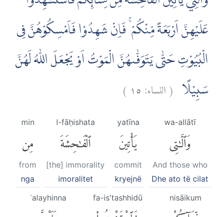
وَالّٰتِيْ يَأْتِيْنَ الْفَاحِشَةَ مِنْ نِّسَاۤىِٕكُمْ فَاسْتَشْهِدُوْا
عَلَيْهِنَّ اَرْبَعَةً مِّنْكُمْ ۚ فَاِنْ شَهِدُوْا فَاَمْسِكُوْهُنَّ فِى
الْبُيُوْتِ حَتّٰى يَتَوَفّٰىهُنَّ الْمَوْتُ اَوْ يَجْعَلَ اللّٰهُ لَهُنَّ
)
١٥
النساء:
(
سَبِيْلًا
min
l-fāḥishata
yatīna
wa-allātī
وَٱلَّٰتِى
يَأْتِينَ
ٱلْفَٰحِشَةَ
مِن
from
[the] immorality
commit
And those who
nga
imoralitet
kryejnë
Dhe ato të cilat
ʿalayhinna
fa-is'tashhidū
nisāikum
نِّسَآئِكُمْ
فَٱسْتَشْهِدُوا۟
عَلَيْهِنَّ