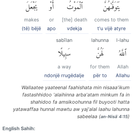
يَتَوَفَّىٰهُنَّ
ٱلْمَوْتُ
أَوْ
يَجْعَلَ
makes
or
[the] death
comes to them
(të) bëjë
apo
vdekja
t'u vijë atyre
sabīlan
lahunna
l-lahu
ٱللَّهُ
لَهُنَّ
سَبِيلًا
a way
for them
Allah
ndonjë rrugëdalje
për to
Allahu
Wallaatee yaateenal faahishata min nisaaa'ikum
fastashhidoo 'alaihinna arba'atam minkum fa in
shahidoo fa amsikoohunna fil buyooti hatta
yatawaffaa hunnal mawtu aw yaj'alal laahu lahunna
sabeelaa (
)
an-Nisāʾ 4:15
English Sahih: