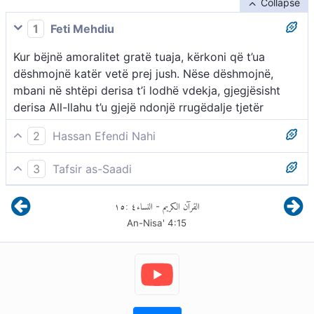
Collapse
1
Feti Mehdiu
Kur bëjnë amoralitet gratë tuaja, kërkoni që t’ua
dëshmojnë katër vetë prej jush. Nëse dëshmojnë,
mbani në shtëpi derisa t’i lodhë vdekja, gjegjësisht
derisa All-llahu t’u gjejë ndonjë rrugëdalje tjetër
2
Hassan Efendi Nahi
Për ato gra tuaja që bëjnë kurvëri, kërkoni që të
3
Tafsir as-Saadi
dëshmojnë për këtë gjë katër veta prej jush; nëse
Nëse ndonjëra nga gratë tuaja bën imoralitet, kërkoni
dëshmojnë për këtë gjë, i mbani ato në shtëpi derisa
١٥
:
٤
النساء
القرآن الكريم
-
që kjo (vepër) të dëshmohet nga katër veta (burra)
t’u vijë vdekja ose derisa Allahu t’u japë atyre
An-Nisa'
4
:
15
prej jush. -
rrugëdalje tjetër.
Këtu është fjala për marrëdhëniet seksuale të
jashtëligjshme. Allahu i Lartësuar e ka cilësuar
imoralitetin më poshtë si “vepër e poshtër” (fâĥisheh),
për të treguar se sa i shëmtuar është ai. Por që të