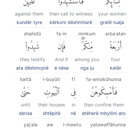
against them
then call to witness
your women
kundër tyre
kërkoni dëshmitarë
gratë tuaja
shahidū
fa-in
minkum
arbaʿatan
أَرْبَعَةً
مِّنكُمْۖ
فَإِن
شَهِدُوا۟
they testify
And if
among you
four
ata dëshmojnë
e nëse
nga ju
katër
ḥattā
l-buyūti
fī
fa-amsikūhunna
فَأَمْسِكُوهُنَّ
فِى
ٱلْبُيُوتِ
حَتَّىٰ
until
their houses
in
then confine them
derisa
shtëpitë
në
atëherë mbyllini ato
yajʿala
aw
l-mawtu
yatawaffāhunna