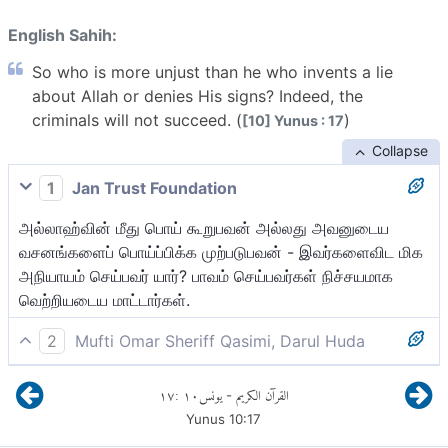
English Sahih:
So who is more unjust than he who invents a lie
about Allah or denies His signs? Indeed, the
criminals will not succeed. (
)
[10] Yunus : 17
Collapse
1
Jan Trust Foundation
அல்லாஹ்வின் மீது பொய் கூறுபவன் அல்லது அவனுடைய
வசனங்களைப் பொய்ப்பிக்க முற்படுபவன் - இவர்களைவிட மிக
அநியாயம் செய்பவர் யார்? பாவம் செய்பவர்கள் நிச்சயமாக
வெற்றியடைய மாட்டார்கள்.
2
Mufti Omar Sheriff Qasimi, Darul Huda
அல்லாஹ்வின் மீது பொய்யை இட்டுக்கட்டியவனைவிட அல்லது
١٧
:
١٠
يونس
القرآن الكريم
-
அவனுடைய வசனங்களைப் பொய்ப்பித்தவனைவிட பெரும்
Yunus
10
:
17
அநியாயக்காரன் யார்? நிச்சயமாக குற்றவாளிகள் வெற்றிபெற