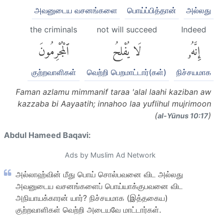
அவனுடைய வசனங்களை
பொய்ப்பித்தான்
அல்லது
the criminals
not will succeed
Indeed
إِنَّهُۥ
لَا يُفْلِحُ
ٱلْمُجْرِمُونَ
குற்றவாளிகள்
வெற்றி பெறமாட்டார்(கள்)
நிச்சயமாக
Faman azlamu mimmanif taraa 'alal laahi kaziban aw
kazzaba bi Aayaatih; innahoo laa yuflihul mujrimoon
(
)
al-Yūnus 10:17
Abdul Hameed Baqavi:
Ads by Muslim Ad Network
அல்லாஹ்வின் மீது பொய் சொல்பவனை விட அல்லது
அவனுடைய வசனங்களைப் பொய்யாக்குபவனை விட
அநியாயக்காரன் யார்? நிச்சயமாக (இத்தகைய)
குற்றவாளிகள் வெற்றி அடையவே மாட்டார்கள்.