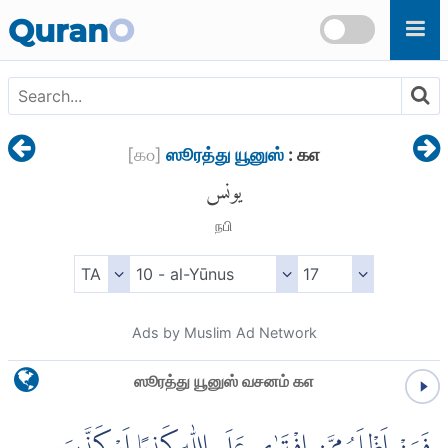
Skip to main content
Quran
O
[
௧௦
]
ஸூரத்து யூனுஸ்
: ௧௭
يونس
நபி
Ads by Muslim Ad Network
ஸூரத்து யூனுஸ் வசனம் ௧௭