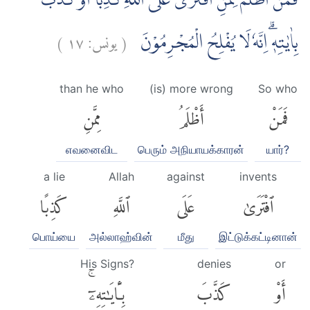
فَمَنْ اَظْلَمُ مِمَّنِ افْتَرٰى عَلَى اللّٰهِ كَذِبًا اَوْ كَذَّبَ
)
١٧
يونس:
(
بِاٰيٰتِهٖۗ اِنَّهٗ لَا يُفْلِحُ الْمُجْرِمُوْنَ
than he who
(is) more wrong
So who
فَمَنْ
أَظْلَمُ
مِمَّنِ
எவனைவிட
பெரும் அநியாயக்காரன்
யார்?
a lie
Allah
against
invents
ٱفْتَرَىٰ
عَلَى
ٱللَّهِ
كَذِبًا
பொய்யை
அல்லாஹ்வின்
மீது
இட்டுக்கட்டினான்
His Signs?
denies
or
أَوْ
كَذَّبَ
بِـَٔايَٰتِهِۦٓۚ