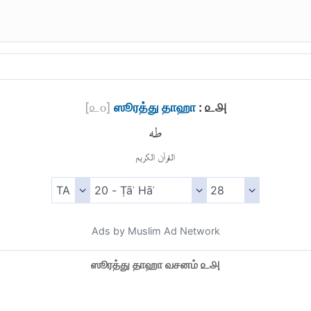
[
௨௦
]
ஸூரத்து தாஹா
: ௨௮
طه
القرآن الكريم
Ads by Muslim Ad Network
ஸூரத்து தாஹா வசனம் ௨௮