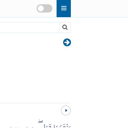
)
٢٨
طه:
(