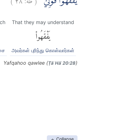
يَفْقَهُوْا قَوْلِيْ ۖ
ch
That they may understand
يَفْقَهُوا۟
சை
அவர்கள் புரிந்து கொள்வார்கள்
Yafqahoo qawlee (
)
Ṭāʾ Hāʾ 20:28
Collapse