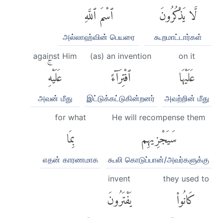
لَّا يَذْكُرُونَ
ٱسْمَ ٱللَّهِ
அல்லாஹ்வின் பெயரை
கூறமாட்டார்கள்
against Him
(as) an invention
on it
عَلَيْهَا
ٱفْتِرَآءً
عَلَيْهِۚ
அவன் மீது
இட்டுக்கட்டுகின்றனர்
அவற்றின் மீது
for what
He will recompense them
سَيَجْزِيهِم
بِمَا
எதன் காரணமாக
கூலி கொடுப்பான்/அவர்களுக்கு
invent
they used to
كَانُوا۟
يَفْتَرُونَ