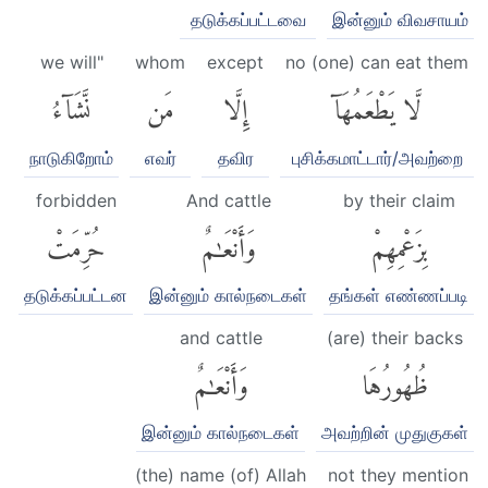
தடுக்கப்பட்டவை
இன்னும் விவசாயம்
we will"
whom
except
no (one) can eat them
لَّا يَطْعَمُهَآ
إِلَّا
مَن
نَّشَآءُ
நாடுகிறோம்
எவர்
தவிர
புசிக்கமாட்டார்/அவற்றை
forbidden
And cattle
by their claim
بِزَعْمِهِمْ
وَأَنْعَٰمٌ
حُرِّمَتْ
தடுக்கப்பட்டன
இன்னும் கால்நடைகள்
தங்கள் எண்ணப்படி
and cattle
(are) their backs
ظُهُورُهَا
وَأَنْعَٰمٌ
இன்னும் கால்நடைகள்
அவற்றின் முதுகுகள்
(the) name (of) Allah
not they mention