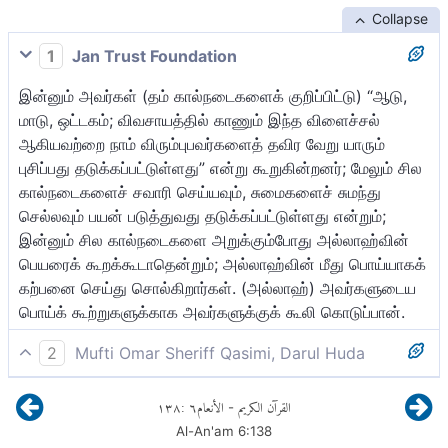
Collapse
1
Jan Trust Foundation
இன்னும் அவர்கள் (தம் கால்நடைகளைக் குறிப்பிட்டு) “ஆடு,
மாடு, ஒட்டகம்; விவசாயத்தில் காணும் இந்த விளைச்சல்
ஆகியவற்றை நாம் விரும்புபவர்களைத் தவிர வேறு யாரும்
புசிப்பது தடுக்கப்பட்டுள்ளது” என்று கூறுகின்றனர்; மேலும் சில
கால்நடைகளைச் சவாரி செய்யவும், சுமைகளைச் சுமந்து
செல்லவும் பயன் படுத்துவது தடுக்கப்பட்டுள்ளது என்றும்;
இன்னும் சில கால்நடைகளை அறுக்கும்போது அல்லாஹ்வின்
பெயரைக் கூறக்கூடாதென்றும்; அல்லாஹ்வின் மீது பொய்யாகக்
கற்பனை செய்து சொல்கிறார்கள். (அல்லாஹ்) அவர்களுடைய
பொய்க் கூற்றுகளுக்காக அவர்களுக்குக் கூலி கொடுப்பான்.
2
Mufti Omar Sheriff Qasimi, Darul Huda
இவை தடுக்கப்பட்ட கால்நடைகளும் விவசாயமும் ஆகும்.
١٣٨
:
٦
الأنعام
القرآن الكريم
-
நாங்கள் நாடுபவரைத் தவிர (மற்றவர்) அவற்றைப் புசிக்கமாட்டார்
Al-An'am
6
:
138
என்று தங்கள் எண்ணப்படி அவர்கள் கூறினர். இன்னும், பல