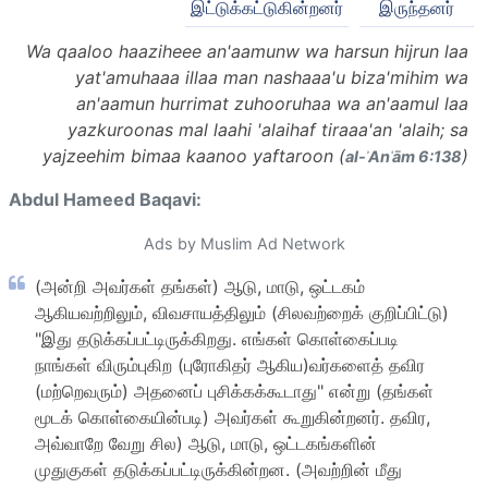
இட்டுக்கட்டுகின்றனர்
இருந்தனர்
Wa qaaloo haaziheee an'aamunw wa harsun hijrun laa
yat'amuhaaa illaa man nashaaa'u biza'mihim wa
an'aamun hurrimat zuhooruhaa wa an'aamul laa
yazkuroonas mal laahi 'alaihaf tiraaa'an 'alaih; sa
yajzeehim bimaa kaanoo yaftaroon (
)
al-ʾAnʿām 6:138
Abdul Hameed Baqavi:
Ads by Muslim Ad Network
(அன்றி அவர்கள் தங்கள்) ஆடு, மாடு, ஒட்டகம்
ஆகியவற்றிலும், விவசாயத்திலும் (சிலவற்றைக் குறிப்பிட்டு)
"இது தடுக்கப்பட்டிருக்கிறது. எங்கள் கொள்கைப்படி
நாங்கள் விரும்புகிற (புரோகிதர் ஆகிய)வர்களைத் தவிர
(மற்றெவரும்) அதனைப் புசிக்கக்கூடாது" என்று (தங்கள்
மூடக் கொள்கையின்படி) அவர்கள் கூறுகின்றனர். தவிர,
அவ்வாறே வேறு சில) ஆடு, மாடு, ஒட்டகங்களின்
முதுகுகள் தடுக்கப்பட்டிருக்கின்றன. (அவற்றின் மீது