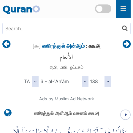
Skip to main content
Quran
O
[
௬
]
ஸூரத்துல் அன்ஆம்
: ௧௩௮
الأنعام
ஆடு, மாடு, ஒட்டகம்
Ads by Muslim Ad Network
ஸூரத்துல் அன்ஆம் வசனம் ௧௩௮