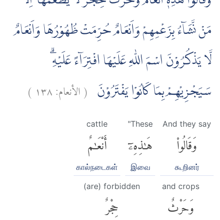
وَقَالُوْا هٰذِهٖٓ اَنْعَامٌ وَّحَرْثٌ حِجْرٌ لَّا يَطْعَمُهَآ اِلَّا
مَنْ نَّشَاۤءُ بِزَعْمِهِمْ وَاَنْعَامٌ حُرِّمَتْ ظُهُوْرُهَا وَاَنْعَامٌ
لَّا يَذْكُرُوْنَ اسْمَ اللّٰهِ عَلَيْهَا افْتِرَاۤءً عَلَيْهِۗ
)
١٣٨
الأنعام:
(
سَيَجْزِيْهِمْ بِمَا كَانُوْا يَفْتَرُوْنَ
cattle
"These
And they say
وَقَالُوا۟
هَٰذِهِۦٓ
أَنْعَٰمٌ
கால்நடைகள்
இவை
கூறினர்
(are) forbidden
and crops
وَحَرْثٌ
حِجْرٌ