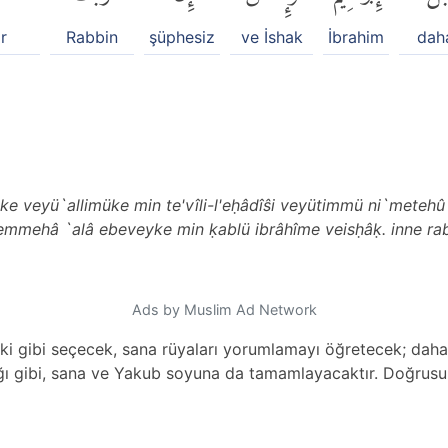
r
Rabbin
şüphesiz
ve İshak
İbrahim
dah
ke veyü`allimüke min te'vîli-l'eḥâdîŝi veyütimmü ni`metehû
emmehâ `alâ ebeveyke min ḳablü ibrâhîme veisḥâḳ. inne ra
Ads by Muslim Ad Network
i gibi seçecek, sana rüyaları yorumlamayı öğretecek; daha 
ğı gibi, sana ve Yakub soyuna da tamamlayacaktır. Doğrusu R