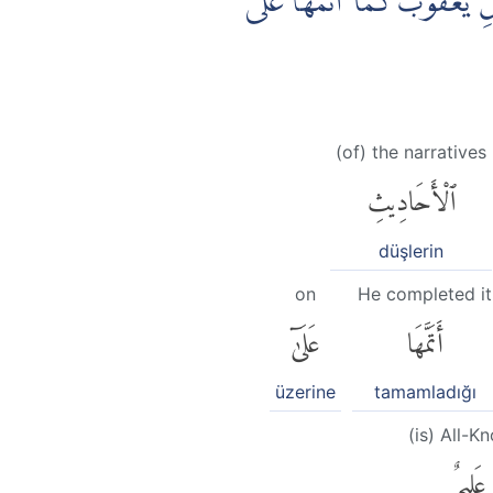
ِ يَعْقُوْبَ كَمَآ اَتَمَّهَا عَلٰٓى
(of) the narratives
ٱلْأَحَادِيثِ
düşlerin
on
He completed it
أَتَمَّهَا
عَلَىٰٓ
üzerine
tamamladığı
(is) All-K
عَلِيمٌ