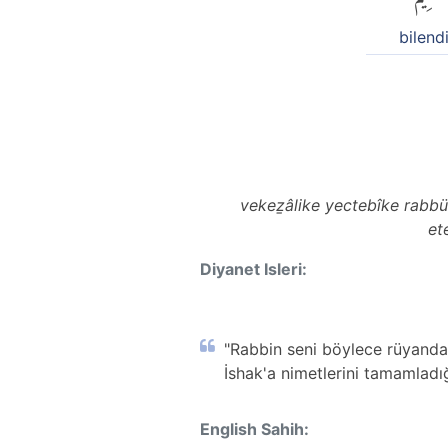
bilendi
vekeẕâlike yectebîke rabbü
et
Diyanet Isleri:
"Rabbin seni böylece rüyandak
İshak'a nimetlerini tamamladı
English Sahih: