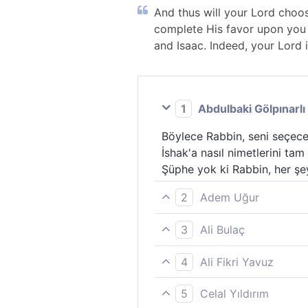
And thus will your Lord choos
complete His favor upon you 
and Isaac. Indeed, your Lord 
1
Abdulbaki Gölpınarlı
Böylece Rabbin, seni seçecek
İshak'a nasıl nimetlerini ta
Şüphe yok ki Rabbin, her şey
2
Adem Uğur
İşte böylece Rabbin seni se
3
Ali Bulaç
İbrahim ve İshak´a nimetini
"Böylece Rabbin seni seçkin
çok iyi bilendir, hikmet sahib
4
Ali Fikri Yavuz
ataların İbrahim ve İshak'a 
İşte bu rüyan delâlet ettiği
Elbette Rabbin, bilendir, hü
5
Celal Yıldırım
İbrahim’e ve İshak’a, Allah