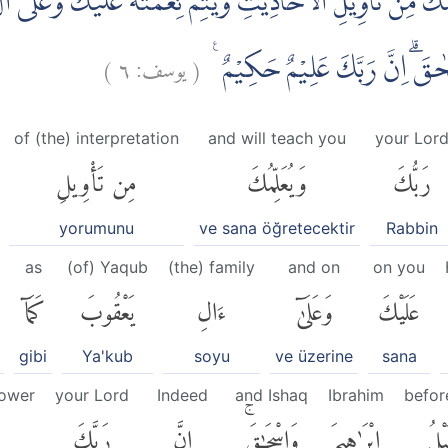
كَ مِنْ تَأْوِيْلِ الْاَحَادِيْثِ وَيُتِمُّ نِعْمَتَهٗ عَلَيْكَ وَعَلٰٓى اٰل
)
٦
يوسف:
(
ِسْحٰقَۗ اِنَّ رَبَّكَ عَلِيْمٌ حَكِيْمٌ
of (the) interpretation
and will teach you
your Lor
رَبُّكَ
وَيُعَلِّمُكَ
مِن تَأْوِيلِ
yorumunu
ve sana öğretecektir
Rabbin
as
(of) Yaqub
(the) family
and on
on you
عَلَيْكَ
وَعَلَىٰٓ
ءَالِ
يَعْقُوبَ
كَمَآ
gibi
Ya'kub
soyu
ve üzerine
sana
nower
your Lord
Indeed
and Ishaq
Ibrahim
befor
ْلُ
إِبْرَٰهِيمَ
وَإِسْحَٰقَۚ
إِنَّ
رَبَّكَ