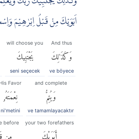
وَكَذٰلِكَ يَجْتَبِيْكَ رَبُّكَ وَيُعَلِّمُ
اَبَوَيْكَ مِنْ قَبْلُ اِبْرٰهِيْمَ وَا ࣖ
d
will choose you
And thus
وَكَذَٰلِكَ
يَجْتَبِيكَ
seni seçecek
ve böyece
His Favor
and complete
وَيُتِمُّ
نِعْمَتَهُۥ
ni'metini
ve tamamlayacaktır
e before
your two forefathers
أَبَوَيْكَ
مِن قَب