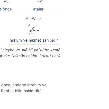
a önce
ataları
All-Wise"
حَكِيمٌ
hüküm ve hikmet sahibidir
 `aleyke ve`alâ âli ya`ḳûbe kemâ
bbeke `alîmün ḥakîm. (
)
Yūsuf 12:6
önce, ataların İbrahim ve
abbin bilir, hakimdir."