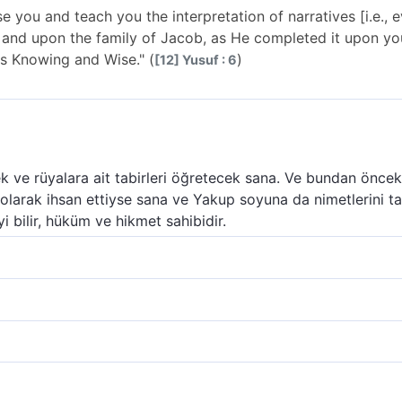
e you and teach you the interpretation of narratives [i.e.,
and upon the family of Jacob, as He completed it upon yo
is Knowing and Wise." (
)
[12] Yusuf : 6
 ve rüyalara ait tabirleri öğretecek sana. Ve bundan önceki
m olarak ihsan ettiyse sana ve Yakup soyuna da nimetlerini 
i bilir, hüküm ve hikmet sahibidir.
çecek, sana (rüyada görülen) olayların yorumunu öğretecek 
 tamamladığı gibi sana ve Ya´kub soyuna da nimetini tamam
 kılacak, sözlerin yorumundan (kaynaklanan bir bilgiyi) sa
idir.
(nimetini) tamamladığı gibi senin ve Yakub ailesinin üzerind
 gibi, Rabbin seni seçecek ve sana rüya tâbirini öğretecektir
küm ve hikmet sahibidir."
 nimetini tamamladığı gibi; hem sana, hem Yâkub ailesine d