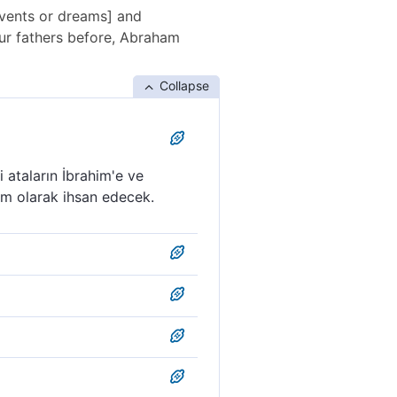
 events or dreams] and
ur fathers before, Abraham
Collapse
 ataların İbrahim'e ve
tam olarak ihsan edecek.
ve daha önce iki atan
layacaktır. Çünkü Rabbin
na öğretecek ve daha önce
eki nimetini tamamlayacaktır.
. Bundan önce ataların
e tamamlayacak. Gerçekten