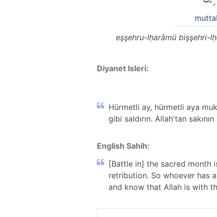
muttak
eşşehru-lḥarâmü bişşehri-l
Diyanet Isleri:
Hürmetli ay, hürmetli aya mukab
gibi saldırın. Allah'tan sakını
English Sahih:
[Battle in] the sacred month i
retribution. So whoever has a
and know that Allah is with t