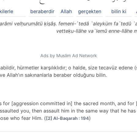
ilerle
beraberdir
Allah
gerçekten
bilin ki
ḥarâmi velḥurumâtü ḳiṣâṣ. femeni-`tedâ `aleyküm fa`tedû `a
vetteḳu-llâhe va`lemû enne-llâhe m
Ads by Muslim Ad Network
ildir, hürmetler karşılıklıdır; o halde, size tecavüz edene (s
n ve Allah'ın sakınanlarla beraber olduğunu bilin.
s for [aggression committed in] the sacred month, and for [al
ssaulted you, then assault him in the same way that he has
hose who fear Him. (
)
[2] Al-Baqarah : 194