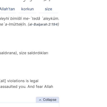
Allah'tan
korkun
size
leyhi bimiŝli me-`tedâ `aleyküm.
e`a-lmütteḳîn. (
)
al-Baq̈arah 2:194
aldırana), size saldırdıkları
l] violations is legal
 assaulted you. And fear Allah
Collapse