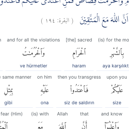
َرَامِ وَالْحُرُمٰتُ قِصَاصٌۗ فَمَنِ اعْتَدٰى عَلَيْكُمْ فَاعْتَدُوْا
)
١٩٤
البقرة:
(
 اَنَّ اللّٰهَ مَعَ الْمُتَّقِيْنَ
n
and for all the violations
[the] sacred
(is) for the m
بِٱلشَّهْرِ
ٱلْحَرَامِ
وَٱلْحُرُمَٰتُ
ve hürmetler
haram
aya karşılıkt
e) same manner
on him
then you transgress
upon you
عَلَيْكُمْ
فَٱعْتَدُوا۟
عَلَيْهِ
بِمِثْلِ
gibi
ona
siz de saldırın
size
fear (Him)
(is) with
Allah
that
and know
وَٱعْلَمُوٓا۟
أَنَّ
ٱللَّهَ
مَعَ
ٱلْمُتّ