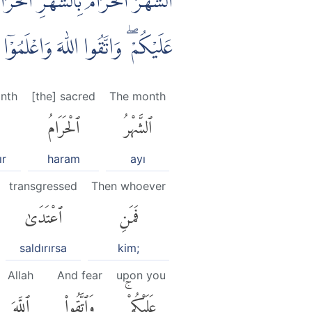
اَلشَّهْرُ الْحَرَامُ بِالشَّهْرِ الْح
عَلَيْكُمْ ۖ وَاتَّقُوا اللّٰهَ وَاعْلَمُوْٓا
onth
[the] sacred
The month
ٱلشَّهْرُ
ٱلْحَرَامُ
ır
haram
ayı
transgressed
Then whoever
فَمَنِ
ٱعْتَدَىٰ
saldırırsa
kim;
Allah
And fear
upon you
عَلَيْكُمْۚ
وَٱتَّقُوا۟
ٱللَّهَ