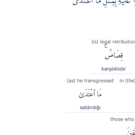
 عَلَيْهِ بِمِثْلِ مَا اعْتَدٰى
(is) legal retributio
قِصَاصٌۚ
karşılıklıdır
(as) he transgressed
in (th
مَا ٱعْتَدَىٰ
saldırdığı
those who 
َقِينَ