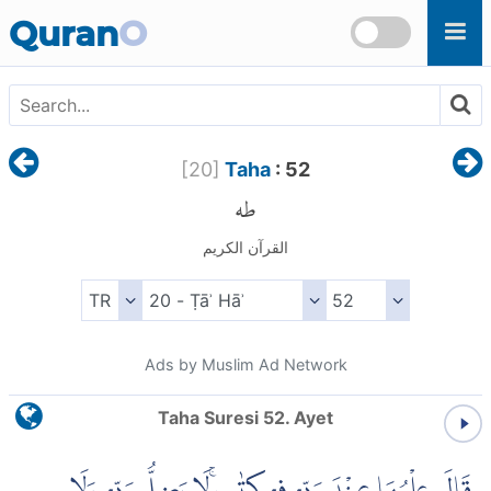
Skip to main content
Quran
O
[
20
]
Taha
: 52
طه
القرآن الكريم
Ads by Muslim Ad Network
Taha Suresi 52. Ayet