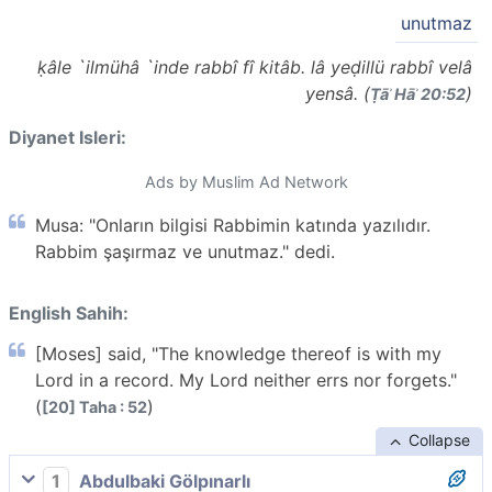
unutmaz
ḳâle `ilmühâ `inde rabbî fî kitâb. lâ yeḍillü rabbî velâ
yensâ. (
)
Ṭāʾ Hāʾ 20:52
Diyanet Isleri:
Ads by Muslim Ad Network
Musa: "Onların bilgisi Rabbimin katında yazılıdır.
Rabbim şaşırmaz ve unutmaz." dedi.
English Sahih:
[Moses] said, "The knowledge thereof is with my
Lord in a record. My Lord neither errs nor forgets."
(
)
[20] Taha : 52
Collapse
1
Abdulbaki Gölpınarlı