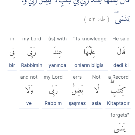
قَالَ عِلْمُهَا عِنْدَ رَبِّيْ فِيْ كِتٰبٍۚ لَا يَضِلُّ رَبِّيْ وَلَا
)
٥٢
طه:
(
يَنْسَىۖ
in
my Lord
(is) with
"Its knowledge
He said
قَالَ
عِلْمُهَا
عِندَ
رَبِّى
فِى
bir
Rabbimin
yanında
onların bilgisi
dedi ki
and not
my Lord
errs
Not
a Record
كِتَٰبٍۖ
لَّا
يَضِلُّ
رَبِّى
وَلَا
ve
Rabbim
şaşmaz
asla
Kitaptadır
forgets"
يَنسَى