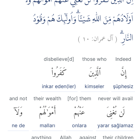
اِنَّ الَّذِيْنَ كَفَرُوْا لَنْ تُغْنِيَ عَنْهُمْ اَمْوَالُهُمْ وَلَآ
اَوْلَادُهُمْ مِّنَ اللّٰهِ شَيْـًٔا ۗوَاُولٰۤىِٕكَ هُمْ وَقُوْدُ
)
١٠
آل عمران:
(
النَّارِۗ
disbelieve[d]
those who
Indeed
إِنَّ
ٱلَّذِينَ
كَفَرُوا۟
inkar eden(ler)
kimseler
şüphesiz
and not
their wealth
[for] them
never will avail
لَن تُغْنِىَ
عَنْهُمْ
أَمْوَٰلُهُمْ
وَلَآ
ne de
malları
onlara
yarar sağlamaz
anything
Allah
against
their children