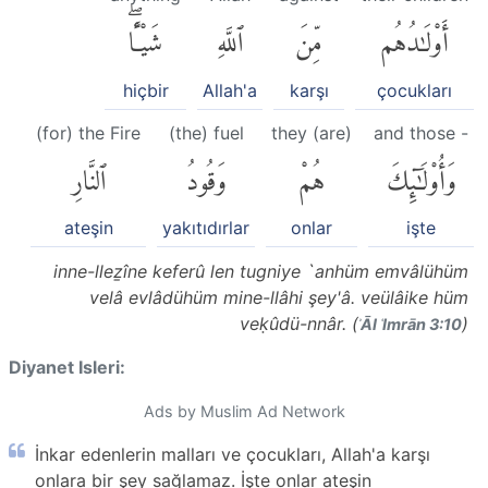
أَوْلَٰدُهُم
مِّنَ
ٱللَّهِ
شَيْـًٔاۖ
hiçbir
Allah'a
karşı
çocukları
(for) the Fire
(the) fuel
they (are)
and those -
وَأُو۟لَٰٓئِكَ
هُمْ
وَقُودُ
ٱلنَّارِ
ateşin
yakıtıdırlar
onlar
işte
inne-lleẕîne keferû len tugniye `anhüm emvâlühüm
velâ evlâdühüm mine-llâhi şey'â. veülâike hüm
veḳûdü-nnâr. (
)
ʾĀl ʿImrān 3:10
Diyanet Isleri:
Ads by Muslim Ad Network
İnkar edenlerin malları ve çocukları, Allah'a karşı
onlara bir şey sağlamaz. İşte onlar ateşin