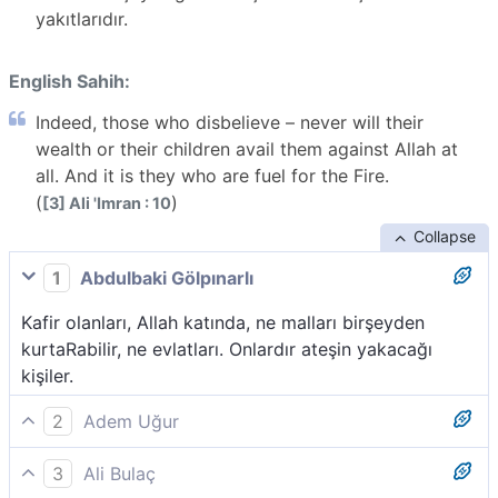
yakıtlarıdır.
English Sahih:
Indeed, those who disbelieve – never will their
wealth or their children avail them against Allah at
all. And it is they who are fuel for the Fire.
(
)
[3] Ali 'Imran : 10
Collapse
1
Abdulbaki Gölpınarlı
Kafir olanları, Allah katında, ne malları birşeyden
kurtaRabilir, ne evlatları. Onlardır ateşin yakacağı
kişiler.
2
Adem Uğur
Bilinmelidir ki inkâr edenlerin ne malları ne de evlâtları
3
Ali Bulaç
Allah huzurunda kendilerine bir fayda sağlayacaktır.