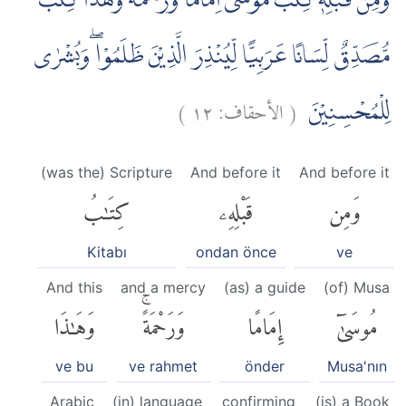
وَمِنْ قَبْلِهٖ كِتٰبُ مُوْسٰٓى اِمَامًا وَّرَحْمَةً ۗوَهٰذَا كِتٰبٌ
مُّصَدِّقٌ لِّسَانًا عَرَبِيًّا لِّيُنْذِرَ الَّذِيْنَ ظَلَمُوْا ۖوَبُشْرٰى
)
١٢
الأحقاف:
(
لِلْمُحْسِنِيْنَ
(was the) Scripture
And before it
And before it
وَمِن
قَبْلِهِۦ
كِتَٰبُ
Kitabı
ondan önce
ve
And this
and a mercy
(as) a guide
(of) Musa
مُوسَىٰٓ
إِمَامًا
وَرَحْمَةًۚ
وَهَٰذَا
ve bu
ve rahmet
önder
Musa'nın
Arabic
(in) language
confirming
(is) a Book