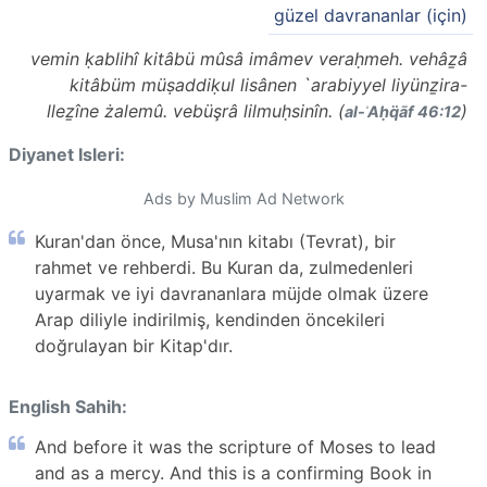
güzel davrananlar (için)
vemin ḳablihî kitâbü mûsâ imâmev veraḥmeh. vehâẕâ
kitâbüm müṣaddiḳul lisânen `arabiyyel liyünẕira-
lleẕîne żalemû. vebüşrâ lilmuḥsinîn. (
)
al-ʾAḥq̈āf 46:12
Diyanet Isleri:
Ads by Muslim Ad Network
Kuran'dan önce, Musa'nın kitabı (Tevrat), bir
rahmet ve rehberdi. Bu Kuran da, zulmedenleri
uyarmak ve iyi davrananlara müjde olmak üzere
Arap diliyle indirilmiş, kendinden öncekileri
doğrulayan bir Kitap'dır.
English Sahih:
And before it was the scripture of Moses to lead
and as a mercy. And this is a confirming Book in