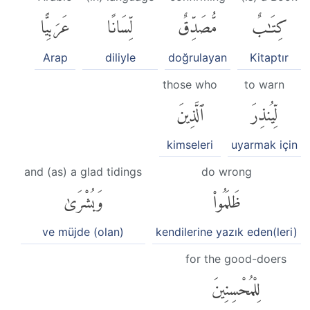
كِتَٰبٌ
مُّصَدِّقٌ
لِّسَانًا
عَرَبِيًّا
Arap
diliyle
doğrulayan
Kitaptır
those who
to warn
لِّيُنذِرَ
ٱلَّذِينَ
kimseleri
uyarmak için
and (as) a glad tidings
do wrong
ظَلَمُوا۟
وَبُشْرَىٰ
ve müjde (olan)
kendilerine yazık eden(leri)
for the good-doers
لِلْمُحْسِنِينَ