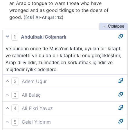
an Arabic tongue to warn those who have
wronged and as good tidings to the doers of
good. (
)
[46] Al-Ahqaf : 12
Collapse
1
Abdulbaki Gölpınarlı
Ve bundan önce de Musa'nın kitabı, uyulan bir kitaptı
ve rahmetti ve bu da bir kitaptır ki onu gerçekleştirir,
Arap diliyledir, zulmedenleri korkutmak içindir ve
müjdedir iyilik edenlere.
2
Adem Uğur
Ondan önce de bir rahmet ve rehber olarak Musa´nın
3
Ali Bulaç
kitabı vardır. Bu (Kur´an) da, zulmedenleri uyarmak ve
Bundan önce de, bir rehber (imam) ve bir rahmet
iyilik yapanlara müjde olmak üzere Arap lisanıyla
4
Ali Fikri Yavuz
olarak Musa'nın kitabı var. Bu da, zulmedenleri
indirilmiş, doğrulayıcı bir kitaptır.
Kur’an’dan önce de, bir rehber ve bir rahmet olduğu
uyarmak ve ihsanda bulunanlara bir müjde olmak
5
Celal Yıldırım
halde Mûsa’nın kitabı (Tevrat) vardı. İşte bu (Kur’an)
üzere (kendinden önceki kitapları) doğrulayıcı ve