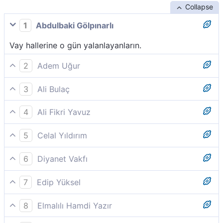
Collapse
1
Abdulbaki Gölpınarlı
Vay hallerine o gün yalanlayanların.
2
Adem Uğur
O gün (hakikatleri) yalan sayanların vay haline!
3
Ali Bulaç
O gün, yalanlayanların vay haline.
4
Ali Fikri Yavuz
(Öyle ise öldükten sonra dirilmeyi) yalan sayanların o
5
Celal Yıldırım
gün vay haline!...
(Hakk´ı) yalanlıyanların o gün vay hâline !.
6
Diyanet Vakfı
O gün (hakikatleri) yalan sayanların vayhaline!
7
Edip Yüksel
Yalanlayanların vay haline o gün!
8
Elmalılı Hamdi Yazır