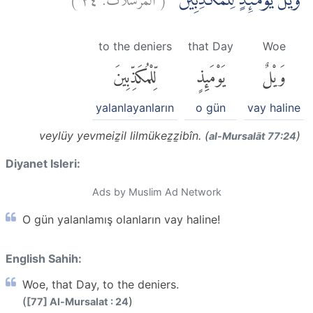
وَيْلٌ يَّوْمَىِٕذٍ لِّلْمُكَذِّبِيْنَ
to the deniers
that Day
Woe
وَيْلٌ
يَوْمَئِذٍ
لِّلْمُكَذِّبِينَ
yalanlayanların
o gün
vay haline
veylüy yevmeiẕil lilmükeẕẕibîn. (
)
al-Mursalāt 77:24
Diyanet Isleri:
Ads by Muslim Ad Network
O gün yalanlamış olanların vay haline!
English Sahih:
Woe, that Day, to the deniers.
(
)
[77] Al-Mursalat : 24