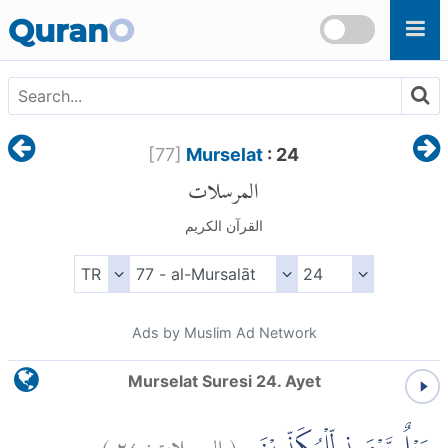
Skip to main content
Quran
O
[
77
]
Murselat
: 24
المرسلات
القرآن الكريم
Ads by Muslim Ad Network
Murselat Suresi 24. Ayet
)
٢٤
المرسلات:
(