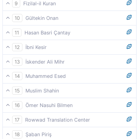
O gün yalanlayanların vay haline!
9
Fizilal-il Kuran
O gün inkarcıların vay haline!
10
Gültekin Onan
O gün, yalanlayanların vay haline.
11
Hasan Basri Çantay
(Kudretimizi) yalan sayanların vay o gün haaline!
12
İbni Kesir
Vay haline o gün, yalanlayanların.
13
İskender Ali Mihr
İzin günü yalanlayanların vay haline.
14
Muhammed Esed
O Gün vay haline hakikati yalanlayanların!
15
Muslim Shahin
O gün (hakikatleri) yalan sayanların vay haline!
16
Ömer Nasuhi Bilmen
O gün vay haline yalanlayanların.
17
Rowwad Translation Center
O gün yalanlayanların vay haline!
18
Şaban Piriş