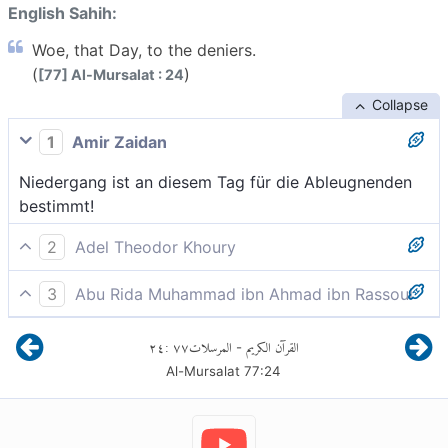
English Sahih:
Woe, that Day, to the deniers.
(
)
[77] Al-Mursalat : 24
Collapse
1
Amir Zaidan
Niedergang ist an diesem Tag für die Ableugnenden
bestimmt!
2
Adel Theodor Khoury
Wehe an jenem Tag denen, die (die Botschaft) für
3
Abu Rida Muhammad ibn Ahmad ibn Rassoul
Lüge erklären!
Wehe an jenem Tag den Leugnern!
٢٤
:
٧٧
المرسلات
القرآن الكريم
-
Al-Mursalat
77
:
24