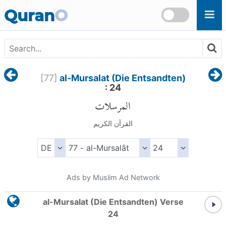
Skip to main content
Quran
O
[
77
]
al-Mursalat (Die Entsandten)
: 24
المرسلات
القرآن الكريم
Ads by Muslim Ad Network
al-Mursalat (Die Entsandten) Verse
24