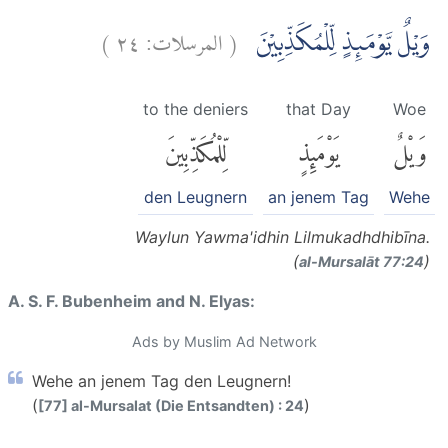
)
٢٤
المرسلات:
(
وَيْلٌ يَّوْمَىِٕذٍ لِّلْمُكَذِّبِيْنَ
to the deniers
that Day
Woe
وَيْلٌ
يَوْمَئِذٍ
لِّلْمُكَذِّبِينَ
den Leugnern
an jenem Tag
Wehe
Waylun Yawma'idhin Lilmukadhdhibīna.
(
)
al-Mursalāt 77:24
A. S. F. Bubenheim and N. Elyas:
Ads by Muslim Ad Network
Wehe an jenem Tag den Leugnern!
(
)
[77] al-Mursalat (Die Entsandten) : 24