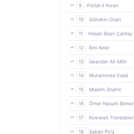
Sizleri çift çift yarattık.
9
Fizilal-il Kuran
Ve sizi çift çift yarattık.
10
Gültekin Onan
Sizi çift çift yarattık.
11
Hasan Basri Çantay
Sizi çift çift yaratdık.
12
İbni Kesir
Ve sizi çift çift yarattık.
13
İskender Ali Mihr
Ve Biz, sizi çift olarak yaratt
14
Muhammed Esed
Sizi çiftler halinde yarattık;
15
Muslim Shahin
Sizi çifter çifter yarattık.
16
Ömer Nasuhi Bilme
(8-9) Ve sizleri çiftler olara
17
Rowwad Translation
Sizleri (erkekli dişili) eşler 
18
Şaban Piriş