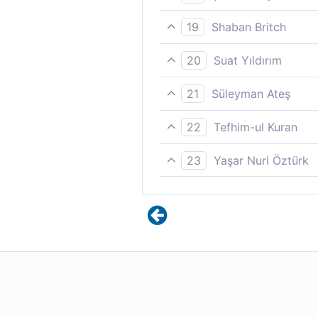
Sizi de çift çift yarattık.
19
Shaban Britch
Sizi de çift çift yarattık.
20
Suat Yıldırım
Hem, sizi çift yarattık. [30,2
21
Süleyman Ateş
Ve sizi çift çift yarattık.
22
Tefhim-ul Kuran
Sizi çift çift yarattık.
23
Yaşar Nuri Öztürk
Sizleri çiftler olarak yarattık