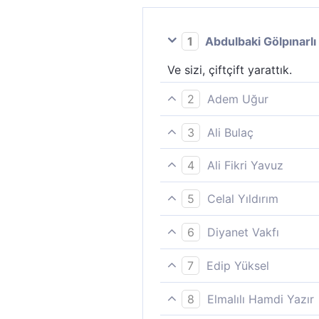
1
Abdulbaki Gölpınarlı
Ve sizi, çiftçift yarattık.
2
Adem Uğur
Sizi çifter çifter yarattık.
3
Ali Bulaç
Sizi çift çift yarattık.
4
Ali Fikri Yavuz
Sizleri de (erkek-dişi) çift çi
5
Celal Yıldırım
Sizi çift çift (kadın-erkek) ya
6
Diyanet Vakfı
Sizi çifter çifter yarattık.
7
Edip Yüksel
Sizi çiftler halinde yarattık.
8
Elmalılı Hamdi Yazır