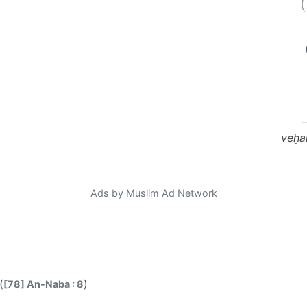
veḫa
Ads by Muslim Ad Network
(
)
[78] An-Naba : 8