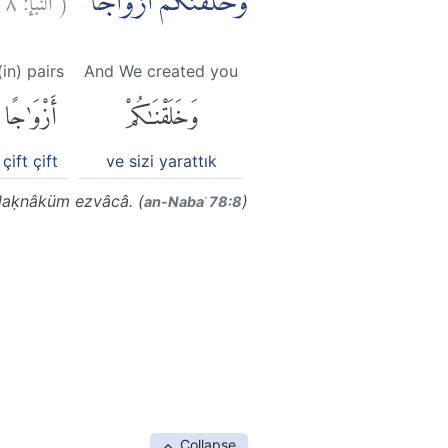
وَّخَلَقْنٰكُمْ اَزْوَاجًاۙ
(in) pairs
And We created you
وَخَلَقْنَٰكُمْ
أَزْوَٰجًا
çift çift
ve sizi yarattık
laḳnâküm ezvâcâ. (
)
an-Nabaʾ 78:8
Collapse