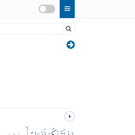
)
٨
النبإ:
(