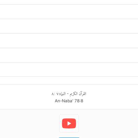
1]
.
٨
:
٧٨
النبإ
القرآن الكريم
-
An-Naba'
78
:
8