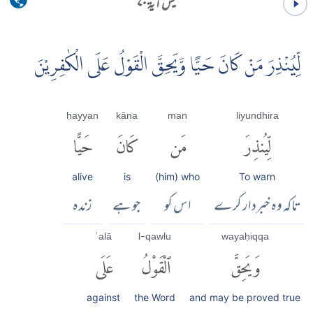
یٰس آية ۷۰
لِّيُنْذِرَ مَنْ كَانَ حَيًّا وَّيَحِقَّ الْقَوْلُ عَلَى الْكٰفِرِيْنَ
ḥayyan
kāna
man
liyundhira
لِّيُنذِرَ
مَن
كَانَ
حَيًّا
alive
is
(him) who
To warn
تاکہ وہ خبردار کرے
اس کو
جو ہے
زندہ
ʿalā
l-qawlu
wayaḥiqqa
وَيَحِقَّ
ٱلْقَوْلُ
عَلَى
against
the Word
and may be proved true