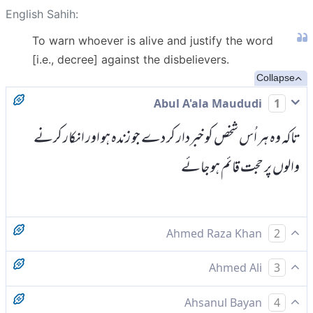
English Sahih:
To warn whoever is alive and justify the word
[i.e., decree] against the disbelievers.
Collapse
Abul A'ala Maududi
1
تاکہ وہ ہر اُس شخص کو خبردار کر دے جو زندہ ہو اور انکار کرنے
والوں پر حجت قائم ہو جائے
Ahmed Raza Khan
2
کہ اسے ڈرائے جو زندہ ہو اور کافروں پر بات ثابت ہوجائے
Ahmed Ali
3
تاکہ جو زندہ ہے اسے ڈرائے اور کافروں پر الزام ثابت ہو جائے
Ahsanul Bayan
4