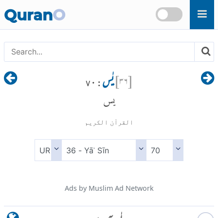
Skip to main content
Quran
O
[
۳۶
]
یٰس
: ۷۰
يس
القرآن الكريم
Ads by Muslim Ad Network