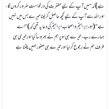
ہے) کہ "میں آپ کے لیے مغفرت کی درخواست ضرور کروں گا،
اور اللہ سے آپ کے لیے کچھ حاصل کر لینا میرے بس میں نہیں
ہے" (اور ابراہیمؑ و اصحاب ابراہیمؑ کی دعا یہ تھی کہ) "اے
ہمارے رب، تیرے ہی اوپر ہم نے بھروسا کیا اور تیری ہی
طرف ہم نے رجوع کر لیا اور تیرے ہی حضور ہمیں پلٹنا ہے