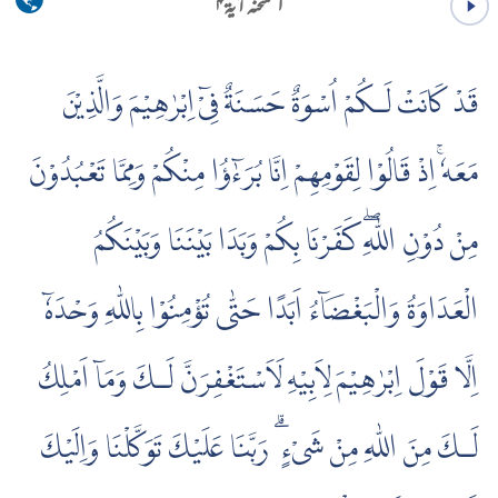
الممتحنہ آية ۴
قَدْ كَانَتْ لَـكُمْ اُسْوَةٌ حَسَنَةٌ فِىْۤ اِبْرٰهِيْمَ وَالَّذِيْنَ
مَعَهٗۚ اِذْ قَالُوْا لِقَوْمِهِمْ اِنَّا بُرَءٰۤؤُا مِنْكُمْ وَمِمَّا تَعْبُدُوْنَ
مِنْ دُوْنِ اللّٰهِۖ كَفَرْنَا بِكُمْ وَبَدَا بَيْنَنَا وَبَيْنَكُمُ
الْعَدَاوَةُ وَالْبَغْضَاۤءُ اَبَدًا حَتّٰى تُؤْمِنُوْا بِاللّٰهِ وَحْدَهٗۤ
اِلَّا قَوْلَ اِبْرٰهِيْمَ لِاَبِيْهِ لَاَسْتَغْفِرَنَّ لَـكَ وَمَاۤ اَمْلِكُ
لَـكَ مِنَ اللّٰهِ مِنْ شَىْءٍ ۗ رَبَّنَا عَلَيْكَ تَوَكَّلْنَا وَاِلَيْكَ