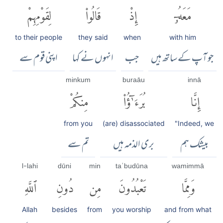
مَعَهُۥٓ
إِذْ
قَالُوا۟
لِقَوْمِهِمْ
to their people
they said
when
with him
جو آپ کے ساتھ ہیں
جب
انہوں نے کہا
اپنی قوم سے
minkum
buraāu
innā
إِنَّا
بُرَءَٰٓؤُا۟
مِنكُمْ
from you
(are) disassociated
"Indeed, we
بیشک ہم
بری الذمہ ہیں
تم سے
l-lahi
dūni
min
taʿbudūna
wamimmā
وَمِمَّا
تَعْبُدُونَ
مِن
دُونِ
ٱللَّهِ
Allah
besides
from
you worship
and from what