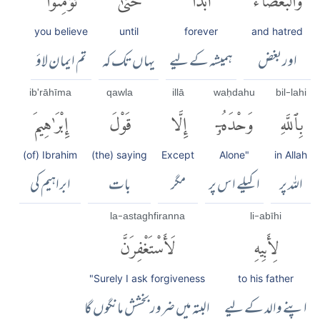
you believe
until
forever
and hatred
اور بغض
ہمیشہ کے لیے
یہاں تک کہ
تم ایمان لاؤ
ib'rāhīma
qawla
illā
waḥdahu
bil-lahi
بِٱللَّهِ
وَحْدَهُۥٓ
إِلَّا
قَوْلَ
إِبْرَٰهِيمَ
(of) Ibrahim
(the) saying
Except
Alone"
in Allah
اللہ پر
اکیلے اس پر
مگر
بات
ابراہیم کی
la-astaghfiranna
li-abīhi
لِأَبِيهِ
لَأَسْتَغْفِرَنَّ
"Surely I ask forgiveness
to his father
اپنے والد کے لیے
البتہ میں ضرور بخشش مانگوں گا