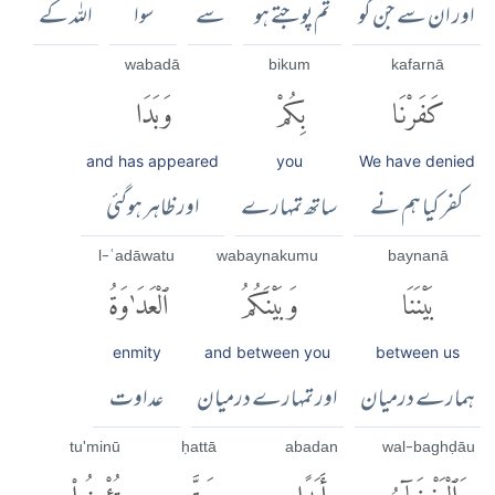
اور ان سے جن کو
تم پوجتے ہو
سے
سوا
اللہ کے
wabadā
bikum
kafarnā
كَفَرْنَا
بِكُمْ
وَبَدَا
and has appeared
you
We have denied
کفر کیا ہم نے
ساتھ تمہارے
اور ظاہر ہوگئی
l-ʿadāwatu
wabaynakumu
baynanā
بَيْنَنَا
وَبَيْنَكُمُ
ٱلْعَدَٰوَةُ
enmity
and between you
between us
ہمارے درمیان
اور تمہارے درمیان
عداوت
tu'minū
ḥattā
abadan
wal-baghḍāu
وَٱلْبَغْضَآءُ
أَبَدًا
حَتَّىٰ
تُؤْمِنُوا۟