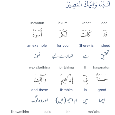
اَنَـبْنَا وَاِلَيْكَ الْمَصِيْرُ
us'watun
lakum
kānat
qad
قَدْ
كَانَتْ
لَكُمْ
أُسْوَةٌ
an example
for you
(there) is
Indeed
تحقیق
ہے
تمہارے لیے
نمونہ
wa-alladhīna
ib'rāhīma
fī
ḥasanatun
حَسَنَةٌ
فِىٓ
إِبْرَٰهِيمَ
وَٱلَّذِينَ
and those
Ibrahim
in
good
اچھا
میں
ابراہیم (میں)
اور وہ لوگ
liqawmihim
qālū
idh
maʿahu