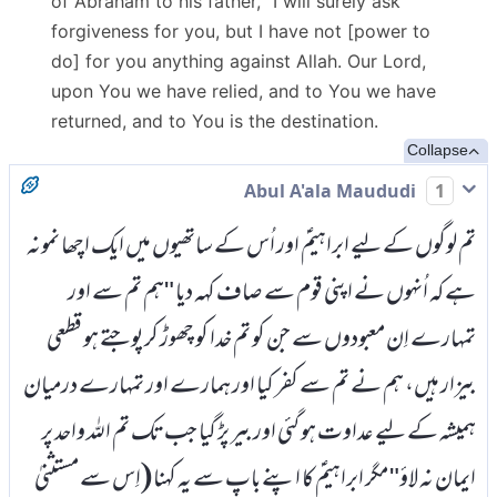
of Abraham to his father, "I will surely ask
forgiveness for you, but I have not [power to
do] for you anything against Allah. Our Lord,
upon You we have relied, and to You we have
returned, and to You is the destination.
Collapse
Abul A'ala Maududi
1
تم لوگوں کے لیے ابراہیمؑ اور اُس کے ساتھیوں میں ایک اچھا نمونہ
ہے کہ اُنہوں نے اپنی قوم سے صاف کہہ دیا "ہم تم سے اور
تمہارے اِن معبودوں سے جن کو تم خدا کو چھوڑ کر پوجتے ہو قطعی
بیزار ہیں، ہم نے تم سے کفر کیا اور ہمارے اور تمہارے درمیان
ہمیشہ کے لیے عداوت ہو گئی اور بیر پڑ گیا جب تک تم اللہ واحد پر
ایمان نہ لاؤ" مگر ابراہیمؑ کا اپنے باپ سے یہ کہنا (اِس سے مستثنیٰ