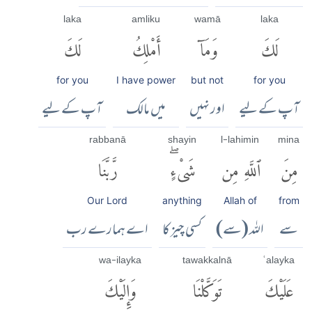
laka
amliku
wamā
laka
لَكَ
وَمَآ
أَمْلِكُ
لَكَ
for you
I have power
but not
for you
آپ کے لیے
اور نہیں
میں مالک
آپ کے لیے
rabbanā
shayin
l-lahi min
mina
مِنَ
ٱللَّهِ مِن
شَىْءٍۖ
رَّبَّنَا
Our Lord
anything
Allah of
from
سے
اللہ (سے)
کسی چیز کا
اے ہمارے رب
wa-ilayka
tawakkalnā
ʿalayka
عَلَيْكَ
تَوَكَّلْنَا
وَإِلَيْكَ