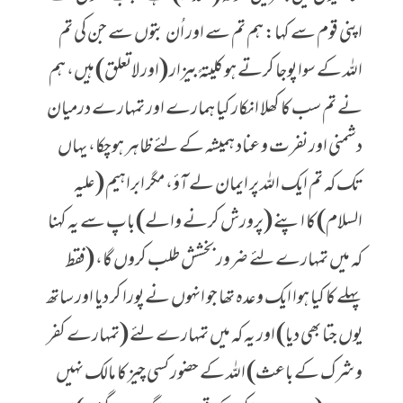
اپنی قوم سے کہا: ہم تم سے اور اُن بتوں سے جن کی تم
اللہ کے سوا پوجا کرتے ہو کلیتہً بیزار (اور لاتعلق) ہیں، ہم
نے تم سب کا کھلا انکار کیا ہمارے اور تمہارے درمیان
دشمنی اور نفرت و عناد ہمیشہ کے لئے ظاہر ہوچکا، یہاں
تک کہ تم ایک اللہ پر ایمان لے آؤ، مگر ابراہیم (علیہ
السلام) کا اپنے (پرورش کرنے والے) باپ سے یہ کہنا
کہ میں تمہارے لئے ضرور بخشش طلب کروں گا، (فقط
پہلے کا کیا ہوا ایک وعدہ تھا جو انہوں نے پورا کر دیا اور ساتھ
یوں جتا بھی دیا) اور یہ کہ میں تمہارے لئے (تمہارے کفر
و شرک کے باعث) اللہ کے حضور کسی چیز کا مالک نہیں