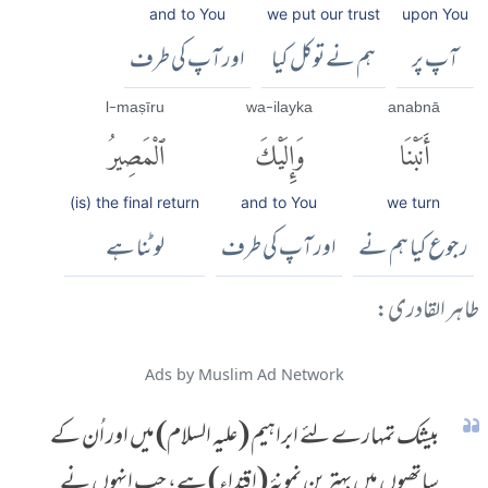
and to You
we put our trust
upon You
آپ پر
ہم نے توکل کیا
اور آپ کی طرف
l-maṣīru
wa-ilayka
anabnā
أَنَبْنَا
وَإِلَيْكَ
ٱلْمَصِيرُ
(is) the final return
and to You
we turn
رجوع کیا ہم نے
اور آپ کی طرف
لوٹنا ہے
طاہر القادری:
Ads by Muslim Ad Network
بیشک تمہارے لئے ابراہیم (علیہ السلام) میں اور اُن کے
ساتھیوں میں بہترین نمونۂ (اقتداء) ہے، جب انہوں نے