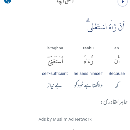
العلق آية ۷
اَنْ رَّاٰهُ اسْتَغْنٰىۗ
is'taghnā
raāhu
an
أَن
رَّءَاهُ
ٱسْتَغْنَىٰٓ
self-sufficient
he sees himself
Because
کہ
دیکھتا ہے خود کو
بےنیاز
طاہر القادری:
Ads by Muslim Ad Network