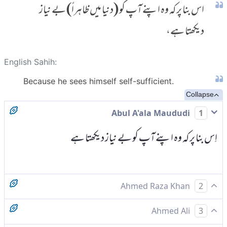
اس بنا پر کہ وہ اپنے آپ کو (دنیا میں ظاہراً) بے نیاز
دیکھتا ہے،
English Sahih:
Because he sees himself self-sufficient.
Collapse
Abul A'ala Maududi
1
اِس بنا پر کہ وہ اپنے آپ کو بے نیاز دیکھتا ہے
Ahmed Raza Khan
2
اس پر کہ اپنے آپ کو غنی سمجھ لیا
Ahmed Ali
3