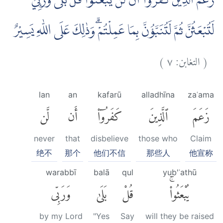
زَعَمَ الَّذِيْنَ كَفَرُوْٓا اَنْ لَّنْ يُّبْعَثُوْاۗ قُلْ بَلٰى وَرَبِّيْ
لَتُبْعَثُنَّ ثُمَّ لَتُنَبَّؤُنَّ بِمَا عَمِلْتُمْۗ وَذٰلِكَ عَلَى اللّٰهِ يَسِيْرٌ
)
٧
التغابن:
(
lan
an
kafarū
alladhīna
zaʿama
زَعَمَ
ٱلَّذِينَ
كَفَرُوٓا۟
أَن
لَّن
never
that
disbelieve
those who
Claim
绝不
那个
他们不信
那些人
他宣称
warabbī
balā
qul
yub'ʿathū
يُبْعَثُوا۟ۚ
قُلْ
بَلَىٰ
وَرَبِّى
by my Lord
"Yes
Say
will they be raised