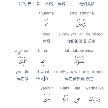
我的|养主|誓
不然
你说
他们复活
thumma
latub'ʿathunna
لَتُبْعَثُنَّ
ثُمَّ
then
surely you will be raised;
然后
你们被复活|必定
ʿamil'tum
bimā
latunabba-unna
لَتُنَبَّؤُنَّ
بِمَا
عَمِلْتُمْۚ
you did
of what
surely you will be informed
你们做
什么|在
你们被获知|必定
yasīrun
l-lahi
ʿalā
wadhālika
وَذَٰلِكَ
عَلَى
ٱللَّهِ
يَسِيرٌ