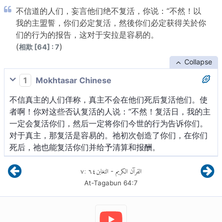
不信道的人们，妄言他们绝不复活，你说：“不然！以
我的主盟誓，你们必定复活，然後你们必定获得关於你
们的行为的报告，这对于安拉是容易的。
(
)
相欺 [64] : 7
Collapse
1
Mokhtasar Chinese
不信真主的人们佯称，真主不会在他们死后复活他们。使
者啊！你对这些否认复活的人说：“不然！复活日，我的主
一定会复活你们，然后一定将你们今世的行为告诉你们。
对于真主，那复活是容易的。祂初次创造了你们，在你们
死后，祂也能复活你们并给予清算和报酬。
٧
:
٦٤
التغابن
القرآن الكريم
-
At-Tagabun
64
:
7