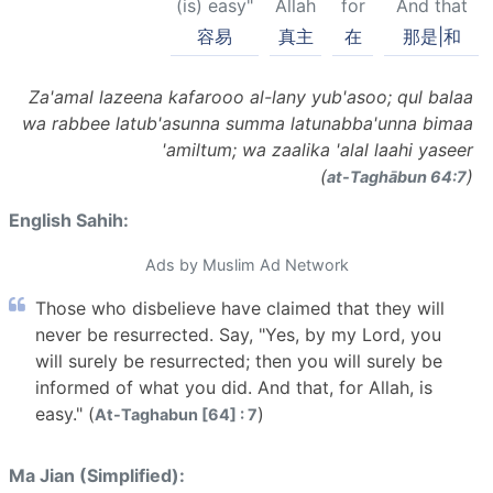
(is) easy"
Allah
for
And that
容易
真主
在
那是|和
Za'amal lazeena kafarooo al-lany yub'asoo; qul balaa
wa rabbee latub'asunna summa latunabba'unna bimaa
'amiltum; wa zaalika 'alal laahi yaseer
(
)
at-Taghābun 64:7
English Sahih:
Ads by Muslim Ad Network
Those who disbelieve have claimed that they will
never be resurrected. Say, "Yes, by my Lord, you
will surely be resurrected; then you will surely be
informed of what you did. And that, for Allah, is
easy." (
)
At-Taghabun [64] : 7
Ma Jian (Simplified):