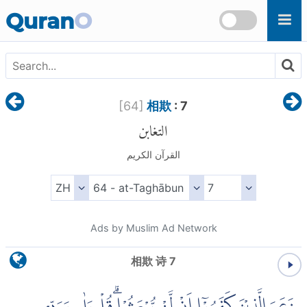
Skip to main content
Quran
O
[
64
]
相欺
: 7
التغابن
القرآن الكريم
Ads by Muslim Ad Network
相欺 诗 7