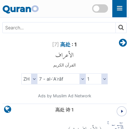
Skip to main content
Quran
O
[
7
]
高处
: 1
الأعراف
القرآن الكريم
Ads by Muslim Ad Network
高处 诗 1
)
١
الأعراف:
(