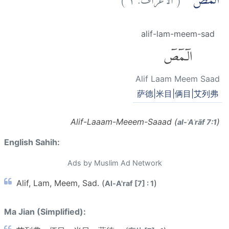
الۤمّۤصۤ ۚ
alif-lam-meem-sad
الٓمٓصٓ
Alif Laam Meem Saad
萨德|米目|俩目|艾列弗
Alif-Laaam-Meeem-Saaad (
)
al-ʾAʿrāf 7:1
English Sahih:
Ads by Muslim Ad Network
Alif, Lam, Meem, Sad. (
)
Al-A'raf [7] : 1
Ma Jian (Simplified):