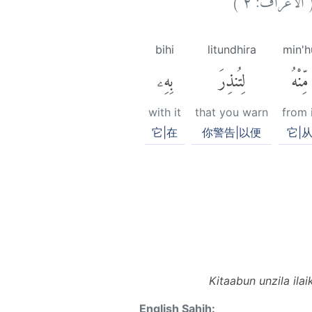
bihi
litundhira
min'h
مِّنْهُ
لِتُنذِرَ
بِهِۦ
with it
that you warn
from 
它|在
你警告|以便
它|
Kitaabun unzila ila
English Sahih: