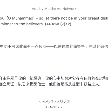
Ads by Muslim Ad Network
you, [O Muhammad] – so let there not be in your breast dist
inder to the believers. (
)
Al-A'raf [7] : 2
中切不可因此而有一点烦闷——以便你借此而警告，并以此做信士
真主降示予你的一部经典，你的心中切勿对它存有任何的疑虑和
确立明证；以它来提醒信士，他们确是能从提醒中获益之人。
٢
:
٧
الأعراف
القرآن الكريم
-
Al-A'raf
7
:
2