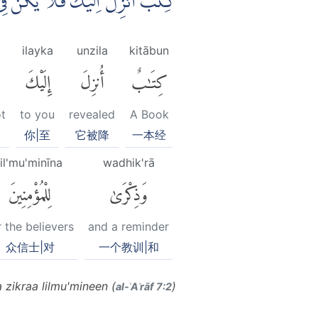
كِتٰبٌ اُنْزِلَ اِلَيْكَ فَلَا يَكُنْ فِ
ilayka
unzila
kitābun
كِتَٰبٌ
أُنزِلَ
إِلَيْكَ
ot
to you
revealed
A Book
你|至
它被降
一本经
lil'mu'minīna
wadhik'rā
وَذِكْرَىٰ
لِلْمُؤْمِنِينَ
r the believers
and a reminder
众信士|对
一个教训|和
 zikraa lilmu'mineen (
)
al-ʾAʿrāf 7:2