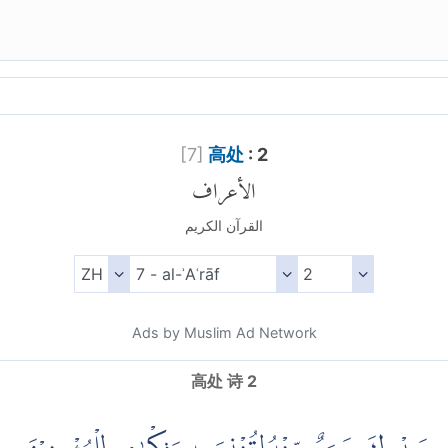
[
7
]
高处
: 2
الأعراف
القرآن الكريم
Ads by Muslim Ad Network
高处 诗 2
(