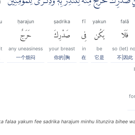
يْ صَدْرِكَ حَرَجٌ مِّنْهُ لِتُنْذِرَ بِهٖ وَذِكْرٰى لِلْمُؤْمِنِيْنَ
u
ḥarajun
ṣadrika
fī
yakun
falā
فَلَا
يَكُن
فِى
صَدْرِكَ
حَرَجٌ
it
any uneasiness
your breast
in
be
so (let) n
从
一个烦闷
你的|胸
在
它是
不|因此
fo
ika falaa yakum fee sadrika harajum minhu litunzira bihee wa