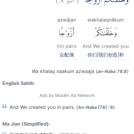
وَّخَلَقْنٰكُمْ اَزْوَاجًاۙ
azwājan
wakhalaqnākum
وَخَلَقْنَٰكُمْ
أَزْوَٰجًا
(in) pairs
And We created you
众配偶
你们|我们创造|和
Wa khalaq naakum azwaaja (
)
an-Nabaʾ 78:8
English Sahih:
Ads by Muslim Ad Network
And We created you in pairs. (
)
An-Naba [78] : 8
Ma Jian (Simplified):