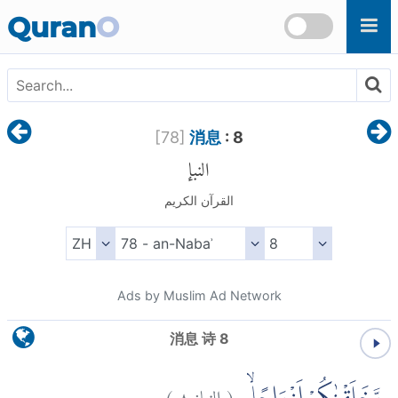
Skip to main content
Quran
O
[
78
]
消息
: 8
النبإ
القرآن الكريم
Ads by Muslim Ad Network
消息 诗 8
)
٨
النبإ:
(