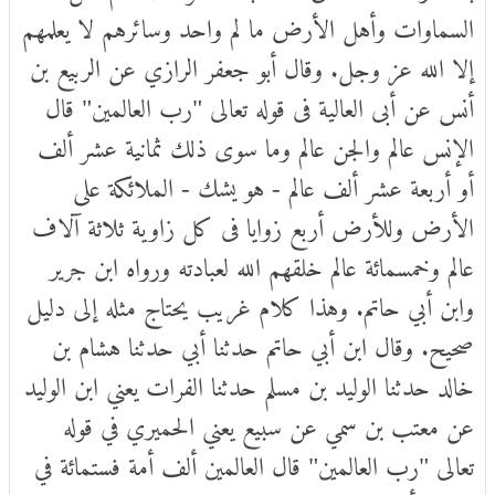
السماوات وأهل الأرض ما لم واحد وسائرهم لا يعلمهم
إلا الله عز وجل. وقال أبو جعفر الرازي عن الربيع بن
أنس عن أبى العالية فى قوله تعالى "رب العالمين" قال
الإنس عالم والجن عالم وما سوى ذلك ثمانية عشر ألف
أو أربعة عشر ألف عالم - هو يشك - الملائكة على
الأرض وللأرض أربع زوايا فى كل زاوية ثلاثة آلاف
عالم وخمسمائة عالم خلقهم الله لعبادته ورواه ابن جرير
وابن أبي حاتم. وهذا كلام غريب يحتاج مثله إلى دليل
صحيح. وقال ابن أبي حاتم حدثنا أبي حدثنا هشام بن
خالد حدثنا الوليد بن مسلم حدثنا الفرات يعني ابن الوليد
عن معتب بن سمي عن سبيع يعني الحميري في قوله
تعالى "رب العالمين" قال العالمين ألف أمة فستمائة في