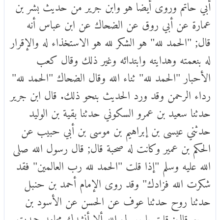
أبي حاتم وروى أيضا هو وابن جرير من حديث بشر بن
عمارة عن أبي روق عن الضحاك عن ابن عباس أنه
قال; "الحمد لله" هو الشكر لله هو الاستخذاء له والإقرار
له بنعمته وهدايته وابتدائه وغير ذلك وقال كعب
الأحبار "الحمد لله" ثناء الله وقال الضحاك "الحمد لله"
رداء الرحمن وقد ورد الحديث بنحو ذلك. قال ابن جرير
حدثنا سعيد بن عمرو السكوني حدثنا بقية بن الوليد
حدثني عيسى بن إبراهيم بن موسى بن أبي حبيب عن
الحكم بن عمير وكانت له صحبة قال; قال رسول الله صلى
الله عليه وسلم "إذا قلت "الحمد لله رب العالمين" فقد
شكرت الله فزادك" وقد روى الإمام أحمد بن حنبل
حدثنا روح حدثنا عوف عن الحسن عن الأسود بن
سريع قال; قلت يا رسول الله ألا أنشدك محامد حمدت