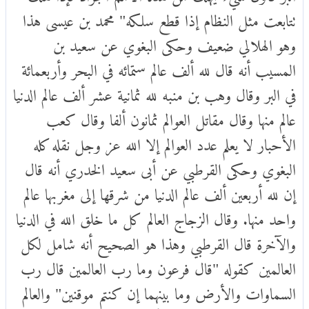
تتابعت مثل النظام إذا قطع سلكه" محمد بن عيسى هذا
وهو الهلالي ضعيف وحكى البغوي عن سعيد بن
المسيب أنه قال لله ألف عالم ستمائه في البحر وأربعمائة
في البر وقال وهب بن منبه لله ثمانية عشر ألف عالم الدنيا
عالم منها وقال مقاتل العوالم ثمانون ألفا وقال كعب
الأحبار لا يعلم عدد العوالم إلا الله عز وجل نقله كله
البغوي وحكى القرطبي عن أبى سعيد الخدري أنه قال
إن لله أربعين ألف عالم الدنيا من شرقها إلى مغربها عالم
واحد منها. وقال الزجاج العالم كل ما خلق الله في الدنيا
والآخرة قال القرطبي وهذا هو الصحيح أنه شامل لكل
العالمين كقوله "قال فرعون وما رب العالمين قال رب
السماوات والأرض وما بينهما إن كنتم موقنين" والعالم