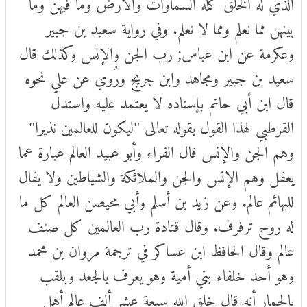
الذي له الخلق كله السماوات والأرض وما فيهن وما
بينهن مما نعلم ومما لا نعلم. وفي رواية سعيد بن جبير
وعكرمة عن ابن عباس; رب الجن والإنس وكذلك قال
سعيد بن جبير ومجاهد وابن جريج ورُوي عن علي نحوه
قال ابن أبي حاتم بإسناده لا يعتمد عليه واستدل
القرطبي لهذا القول بقوله تعالى "ليكون للعالمين نذيرا"
وهم الجن والإنس قال الفراء وأبو عبيد العالم عبارة عما
يعقل وهم الإنس والجن والملائكة والشياطين ولا يقال
للبهائم عالم. وعن زيد بن أسلم وأبي محيصن العالم كل ما
له روح ترفرف. وقال قتادة رب العالمين كل صنف
عالم وقال الحافظ ابن عساكر في ترجمة مروان بن محمد
وهو أحد خلفاء بني أمية وهو يعرف بالجعد ويلقب
بالحمار أنه قال خلق الله سبعة عشر ألف عالم أهل