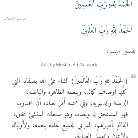
الْحَمْدُ لِلَّهِ رَبِّ الْعٰلَمِينَ
الـرسـم الإمـلائـي
اَلْحَمْدُ لِلّٰهِ رَبِّ الْعٰلَمِيْنَ
تفسير ميسر:
Ads by Muslim Ad Network
(الحَمْدُ للهِ رَبِّ العَالَمِينَ) الثناء على الله بصفاته التي
كلُّها أوصاف كمال، وبنعمه الظاهرة والباطنة،
الدينية والدنيوية، وفي ضمنه أَمْرٌ لعباده أن يحمدوه،
فهو المستحق له وحده، وهو سبحانه المنشئ للخلق،
القائم بأمورهم، المربي لجميع خلقه بنعمه، ولأوليائه
بالإيمان والعمل الصالح.