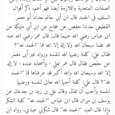
الصفات المتعدية واللازمة أيضا فهو أعم. ذكر أقوال
السلف في الحمد قال ابن أبي حاتم حدثنا أبو معمر
القطيعي حدثنا حفص عن حجاج عن ابن أبي مليكة عن
ابن عباس رضي الله عنهما قال; قال عمر رضي الله عنه
قد علمنا سبحان الله ولا إله إلا الله فما "الحمد لله"؟
فقال علي; كلمة رضيها الله لنفسه ورواه غير أبى معمر
عن حفص فقال قال عمر لعلي - وأصحابه عنده - لا إله
إلا الله وسبحان الله والله أكبر قد عرفناها فما "الحمد
لله"؟ قال علي; كلمة أحبها الله تعالى لنفسه ورضيها
لنفسه وأحب أن تقال وقال علي بن زيد بن جدعان عن
يوسف بن مهران قال ابن عباس "الحمد لله" كلمة الشكر
وإذا قال العبد "الحمد لله" قال شكرني عبدي. رواه ابن