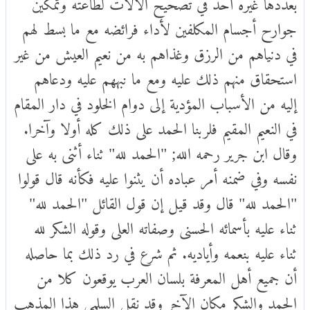
بعددها غيره أحد في تصحيح الآلات لطاعته وتمكين
جوارح أجسام المكلفين لأداء فرائضه مع ما بسط لهم
في دنياهم من الرزق وغذاهم به من نعيم العيش من غير
استحقاق منهم ذلك عليه ومع ما نبههم عليه ودعاهم
إليه من الأسباب المؤدية إلى دوام الخلود في دار المقام
في النعيم المقيم فلربنا الحمد على ذلك كله أولا وآخرا.
وقال ابن جرير رحمه الله; "الحمد لله" ثناء أثنى به على
نفسه وفي ضمنه أمر عباده أن يثنوا عليه فكأنه قال قولوا
"الحمد لله" قال وقد قيل إن قول القائل "الحمد لله"
ثناء عليه بأسمائه الحسنى وصفاته العلى وقوله الشكر لله
ثناء عليه بنعمه وأياديه. ثم شرع في رد ذلك بما حاصله
أن جميع أهل المعرفة بلسان العرب يوقعون كلا من
الحمد والشكر مكان الآخر وقد نقل السلمي هذا المذهب