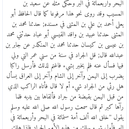
البحر وأربعمائة في البر وحكى مثله عن سعيد بن
المسيب وقد روى نحو هذا مرفوعا كما قال الحافظ أبو
يعلى أحمد بن علي بن المثنى في مسنده; حدثنا محمد بن
المثنى حدثنا عبيد بن واقد القيسي أبو عباد حدثني محمد
بن عيسى بن كيسان حدثنا محمد بن المنكدر عن جابر بن
عبدالله قال; قل الجراد في سنة من سني عمر التي ولي
فيها فسأل عنه فلم يخبر بشيء فاغتم لذلك فأرسل راكبا
يضرب إلى اليمن وآخر إلى الشام وآخر إلى العراق يسأل
هل رئي من الجراد شيء أم لا قال فأتاه الراكب الذي
من قبل اليمن بقبضة من جراد فألقاها بين يديه فلما
رآها كبر ثم قال سمعت رسول الله صلى الله عليه وسلم
يقول "خلق الله ألف أمة ستمائة في البحر وأربعمائة في
البر فأول شيء يهلك من هذه الأمم الجراد فإذا هلك