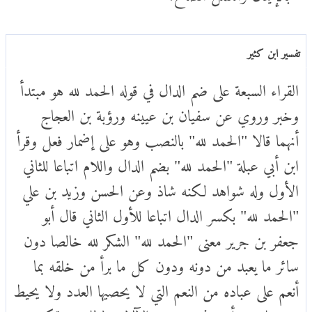
تفسير ابن كثير
القراء السبعة على ضم الدال في قوله الحمد لله هو مبتدأ
وخبر وروي عن سفيان بن عيينه ورؤبة بن العجاج
أنهما قالا "الحمد لله" بالنصب وهو على إضمار فعل وقرأ
ابن أبي عبلة "الحمد لله" بضم الدال واللام اتباعا للثاني
الأول وله شواهد لكنه شاذ وعن الحسن وزيد بن علي
"الحمد لله" بكسر الدال اتباعا للأول الثاني قال أبو
جعفر بن جرير معنى "الحمد لله" الشكر لله خالصا دون
سائر ما يعبد من دونه ودون كل ما برأ من خلقه بما
أنعم على عباده من النعم التي لا يحصيها العدد ولا يحيط