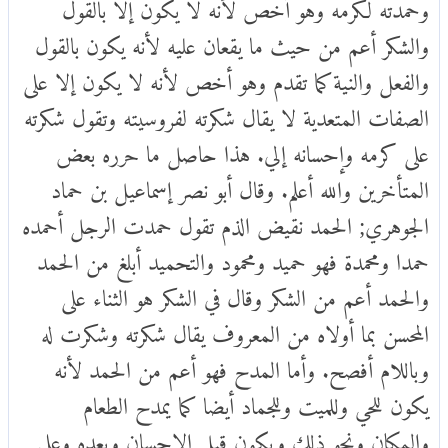
وحمدته لكرمه وهو أخص لأنه لا يكون إلا بالقول
والشكر أعم من حيث ما يقعان عليه لأنه يكون بالقول
والفعل والنية كما تقدم وهو أخص لأنه لا يكون إلا على
الصفات المتعدية لا يقال شكرته لفروسيته وتقول شكرته
على كرمه وإحسانه إلي. هذا حاصل ما حرره بعض
المتأخرين والله أعلم. وقال أبو نصر إسماعيل بن حماد
الجوهري; الحمد نقيض الذم تقول حمدت الرجل أحمده
حمدا ومحمدة فهو حميد ومحمود والتحميد أبلغ من الحمد
والحمد أعم من الشكر وقال في الشكر هو الثناء على
المحسن بما أولاه من المعروف يقال شكرته وشكرت له
وباللام أفصح. وأما المدح فهو أعم من الحمد لأنه
يكون للحي وللميت وللجماد أيضا كما يمدح الطعام
والمكان ونحو ذلك ويكون قبل الإحسان وبعده وعلى