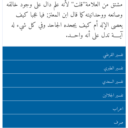
مشتق من العلامة"قلت" لأنه علم دال على وجود خالقه
وصانعه ووحدانيته كما قال ابن المعتز; فيا عجبا كيف
يعصى الإله أم كيف يجحده الجاحد وفي كل شيء له
آيـــــة تدل على أنه واحـــد.
تفسير القرطبي
تفسير الطبري
تفسير السعدي
تفسير الجلالين
اعراب
صرف