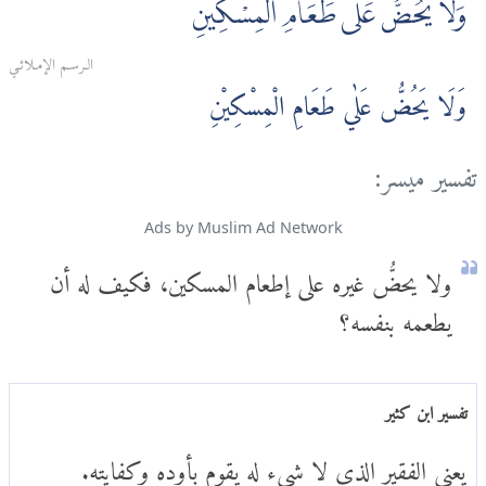
وَلَا يَحُضُّ عَلٰى طَعَامِ الْمِسْكِينِ
الـرسـم الإمـلائـي
وَلَا يَحُضُّ عَلٰي طَعَامِ الْمِسْكِيْنِ
تفسير ميسر:
Ads by Muslim Ad Network
ولا يحضُّ غيره على إطعام المسكين، فكيف له أن
يطعمه بنفسه؟
تفسير ابن كثير
يعني الفقير الذي لا شيء له يقوم بأوده وكفايته.