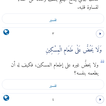
لقساوة قلبه.
تفسير
٣
وَلَا يَحُضُّ عَلٰى طَعَامِ الْمِسْكِينِ
ولا يحضُّ غيره على إطعام المسكين، فكيف له أن
يطعمه بنفسه؟
تفسير
٤