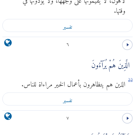
وقتها.
تفسير
٦
الَّذِينَ هُمْ يُرَآءُونَ
الذين هم يتظاهرون بأعمال الخير مراءاة للناس.
تفسير
٧