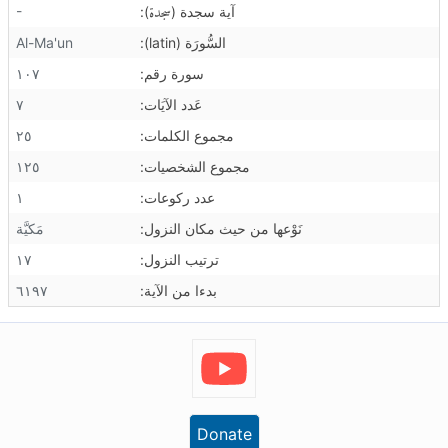
سجدة
-
آية سجدة (
):
السُّورَة (latin):
Al-Ma'un
سورة رقم:
١٠٧
عَدد الآيَات:
٧
مجموع الكلمات:
٢٥
مجموع الشخصيات:
١٢٥
عدد رکوعات:
١
نَوْعها من حيث مكان النزول:
مَكيَّة
ترتيب النزول:
١٧
بدءا من الآية:
٦١٩٧
Donate