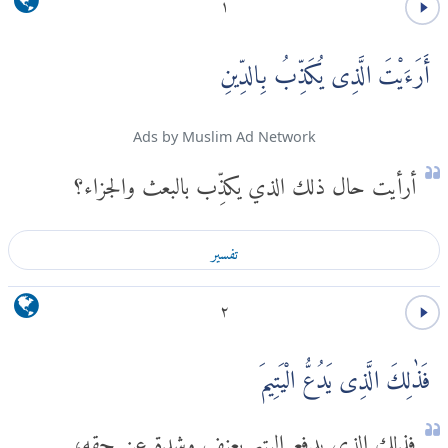
١
أَرَءَيْتَ الَّذِى يُكَذِّبُ بِالدِّينِ
Ads by Muslim Ad Network
أرأيت حال ذلك الذي يكذِّب بالبعث والجزاء؟
تفسير
٢
فَذٰلِكَ الَّذِى يَدُعُّ الْيَتِيمَ
فذلك الذي يدفع اليتيم بعنف وشدة عن حقه؛