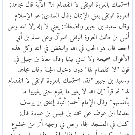
استمسك بالعروة الوثقى لا انفصام لها" الآية قال مجاهد;
العروة الوثقى يعني الإيمان وقال السدي; هو الإسلام
وقال سعيد بن جبير والضحاك; يعني لا إله إلا الله وعن
أنس بن مالك العروة الوثقى القرآن وعن سالم بن أبي
الجعد قال هو الحب في الله والبغض في الله وكل هذه
الأقوال صحيحة ولا تنافي بينها وقال معاذ بن جبل في
قوله "لا انفصام لها" دون دخول الجنة وقال مجاهد
وسعيد بن جبير "فقد استمسك بالعروة الوثقى لا انفصام
لها" ثم قرأ "إن الله لا يغير ما بقوم حتى يغيروا ما
بأنفسهم" وقال الإمام أحمد; أنبأنا إسحق بن يوسف
حدثنا ابن عوف عن محمد بن قيس بن عبادة قال;
كنت في المسجد فجاء رجل في وجهه أثر من خشوع
فصلى ركعتين أوجز فيهما فقال القوم هذا رجل من أهل