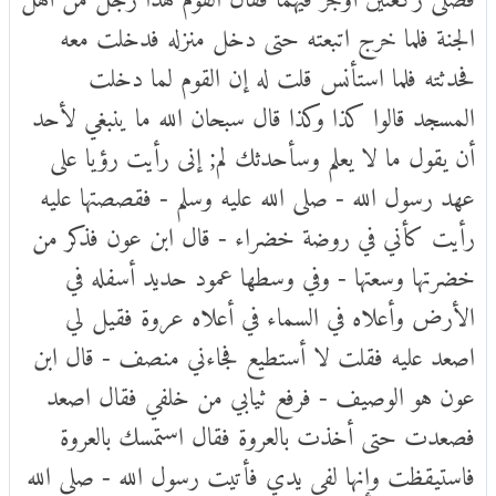
الجنة فلما خرج اتبعته حتى دخل منزله فدخلت معه
فحدثته فلما استأنس قلت له إن القوم لما دخلت
المسجد قالوا كذا وكذا قال سبحان الله ما ينبغي لأحد
أن يقول ما لا يعلم وسأحدثك لم; إنى رأيت رؤيا على
عهد رسول الله - صلى الله عليه وسلم - فقصصتها عليه
رأيت كأني في روضة خضراء - قال ابن عون فذكر من
خضرتها وسعتها - وفي وسطها عمود حديد أسفله في
الأرض وأعلاه في السماء في أعلاه عروة فقيل لي
اصعد عليه فقلت لا أستطيع فجاءني منصف - قال ابن
عون هو الوصيف - فرفع ثيابي من خلفي فقال اصعد
فصعدت حتى أخذت بالعروة فقال استمسك بالعروة
فاستيقظت وإنها لفي يدي فأتيت رسول الله - صلى الله