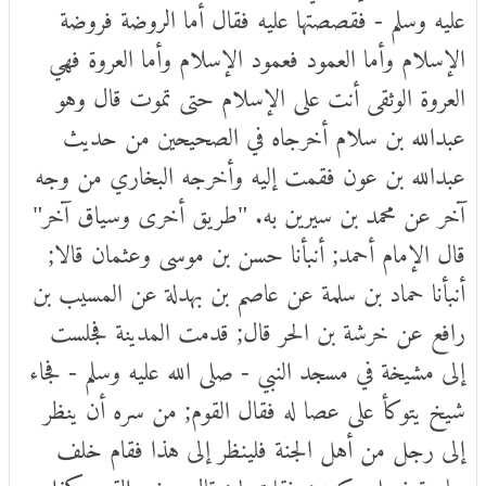
عليه وسلم - فقصصتها عليه فقال أما الروضة فروضة
الإسلام وأما العمود فعمود الإسلام وأما العروة فهي
العروة الوثقى أنت على الإسلام حتى تموت قال وهو
عبدالله بن سلام أخرجاه في الصحيحين من حديث
عبدالله بن عون فقمت إليه وأخرجه البخاري من وجه
آخر عن محمد بن سيرين به. "طريق أخرى وسياق آخر"
قال الإمام أحمد; أنبأنا حسن بن موسى وعثمان قالا;
أنبأنا حماد بن سلمة عن عاصم بن بهدلة عن المسيب بن
رافع عن خرشة بن الحر قال; قدمت المدينة فجلست
إلى مشيخة في مسجد النبي - صلى الله عليه وسلم - فجاء
شيخ يتوكأ على عصا له فقال القوم; من سره أن ينظر
إلى رجل من أهل الجنة فلينظر إلى هذا فقام خلف
سارية فصلى ركعتين فقلت له; قال بعض القوم كذا