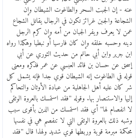
عنه - إن الجبت السحر والطاغوت الشيطان وإن
الشجاعة والجبن غرائز تكون في الرجال يقاتل الشجاع
عمن لا يعرف ويفر الجبان من أمه وإن كرم الرجل
دينه وحسبه خلقه وإن كان فارسيا أو نبطيا وهكذا رواه
ابن جرير وابن أبي حاتم من حديث الثوري عن أبي
إسحق عن حسان بن قائد العبسي عن عمر فذكره ومعنى
قوله في الطاغوت إنه الشيطان قوي جدا فإنه يشمل كل
شر كان عليه أهل الجاهلية من عبادة الأوثان والتحاكم
إليها والاستنصار بها. وقوله "فقد استمسك بالعروة الوثقى
لا انفصام لها" أي فقد استمسك من الدين بأقوى سبب
وشبه ذلك بالعروة الوثقى التي لا تنفصم هي في نفسها
محكمة مبرمة قوية وربطها قوي شديد ولهذا قال "فقد