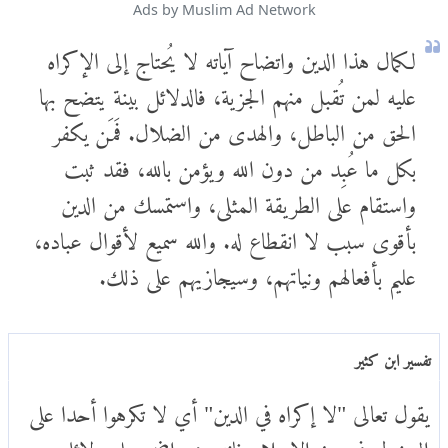
Ads by Muslim Ad Network
لكمال هذا الدين واتضاح آياته لا يُحتاج إلى الإكراه
عليه لمن تُقبل منهم الجزية، فالدلائل بينة يتضح بها
الحق من الباطل، والهدى من الضلال. فَمَن يكفر
بكل ما عُبِد من دون الله ويؤمن بالله، فقد ثبت
واستقام على الطريقة المثلى، واستمسك من الدين
بأقوى سبب لا انقطاع له. والله سميع لأقوال عباده،
عليم بأفعالهم ونياتهم، وسيجازيهم على ذلك.
تفسير ابن كثير
يقول تعالى "لا إكراه في الدين" أي لا تكرهوا أحدا على
الدخول في دين الإسلام فإنه بين واضح جلي دلائله