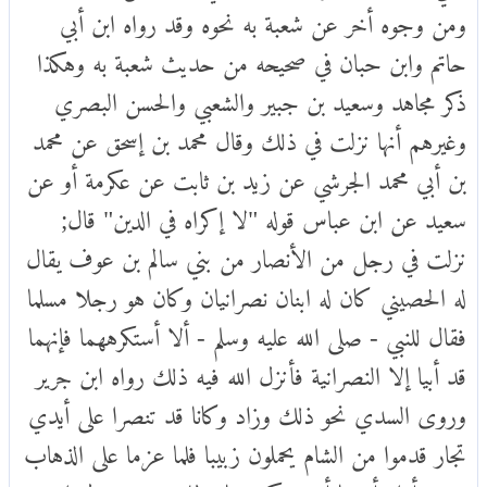
ومن وجوه أخر عن شعبة به نحوه وقد رواه ابن أبي
حاتم وابن حبان في صحيحه من حديث شعبة به وهكذا
ذكر مجاهد وسعيد بن جبير والشعبي والحسن البصري
وغيرهم أنها نزلت في ذلك وقال محمد بن إسحق عن محمد
بن أبي محمد الجرشي عن زيد بن ثابت عن عكرمة أو عن
سعيد عن ابن عباس قوله "لا إكراه في الدين" قال;
نزلت في رجل من الأنصار من بني سالم بن عوف يقال
له الحصيني كان له ابنان نصرانيان وكان هو رجلا مسلما
فقال للنبي - صلى الله عليه وسلم - ألا أستكرههما فإنهما
قد أبيا إلا النصرانية فأنزل الله فيه ذلك رواه ابن جرير
وروى السدي نحو ذلك وزاد وكانا قد تنصرا على أيدي
تجار قدموا من الشام يحملون زبيبا فلما عزما على الذهاب