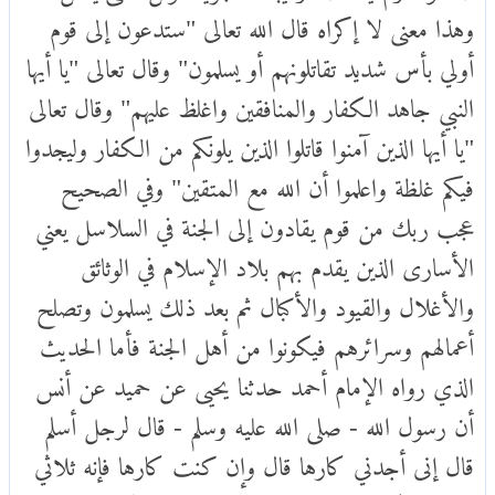
وهذا معنى لا إكراه قال الله تعالى "ستدعون إلى قوم
أولي بأس شديد تقاتلونهم أو يسلمون" وقال تعالى "يا أيها
النبي جاهد الكفار والمنافقين واغلظ عليهم" وقال تعالى
"يا أيها الذين آمنوا قاتلوا الذين يلونكم من الكفار وليجدوا
فيكم غلظة واعلموا أن الله مع المتقين" وفي الصحيح
عجب ربك من قوم يقادون إلى الجنة في السلاسل يعني
الأسارى الذين يقدم بهم بلاد الإسلام في الوثائق
والأغلال والقيود والأكبال ثم بعد ذلك يسلمون وتصلح
أعمالهم وسرائرهم فيكونوا من أهل الجنة فأما الحديث
الذي رواه الإمام أحمد حدثنا يحيى عن حميد عن أنس
أن رسول الله - صلى الله عليه وسلم - قال لرجل أسلم
قال إنى أجدني كارها قال وإن كنت كارها فإنه ثلاثي