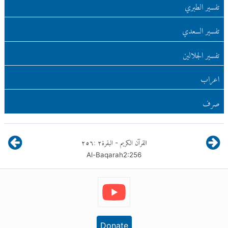
تفسير الطبري
تفسير السعدي
تفسير الجلالين
اعراب
صرف
القرآن الكريم
البقرة
٢
:
٢٥٦
-
Al-Baqarah
2
:
256
Donate