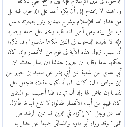
وبراهينه لا يحتاج إلى أن يكره أحد على الدخول فيه بل
من هداه الله للإسلام وشرح صدره ونور بصيرته دخل
فيه على بينه ومن أعمى الله قلبه وختم على سمعه وبصره
فإنه لا يفيده الدخول في الدين مكرها مقسورا وقد ذكروا
أن سبب نزول هذه الآية في قوم من الأنصار وإن كان
حكمها عاما وقال ابن جرير; حدثنا ابن يسار حدثنا ابن
أبي عدي عن شعبة عن أبي بشر عن سعيد بن جبير عن
ابن عباس قال; كانت المرأة تكون مقلاة فتجعل على
نفسها إن عاش لها ولد أن تهوده فلما أجليت بنو النضير
كان فيهم من أبناء الأنصار فقالوا; لا ندع أبناءنا فأنزل
الله عز وجل "لا إكراه في الدين قد تبين الرشد من
الغي" وقد رواه أبو داود والنسائي جميعا عن بندار به