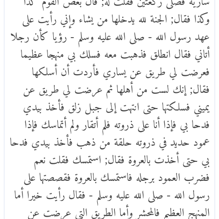
وكذا فقال; الجنة لله يدخلها من يشاء وإني رأيت على
عهد رسول الله - صلى الله عليه وسلم - رؤيا كأن رجلا
أتاني فقال انطلق فذهبت معه فسلك بي منهجا عظيما
فعرضت لي طريق عن يساري فأردت أن أسلكها
فقال; إنك لست من أهلها ثم عرضت لي طريق عن
يميني فسلكتها حتى انتهت إلى جبل زلق فأخذ بيدي
فدحا بي فإذا أنا على ذروته فلم أتقار ولم أتماسك فإذا
عمود حديد في ذروته حلقة من ذهب فأخذ بيدي فدحا
بي حتى أخذت بالعروة فقال; استمسك فقلت نعم
فضرب العمود برجله فاستمسك بالعروة فقصصتها على
رسول الله - صلى الله عليه وسلم - فقال رأيت خيرا أما
المنهج العظيم فالمحشر وأما الطريق التي عرضت عن