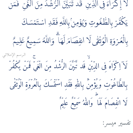
لَآ إِكْرَاهَ فِى الدِّينِ ۖ قَد تَّبَيَّنَ الرُّشْدُ مِنَ الْغَىِّ ۚ فَمَن
يَكْفُرْ بِالطّٰغُوتِ وَيُؤْمِنۢ بِاللَّهِ فَقَدِ اسْتَمْسَكَ
بِالْعُرْوَةِ الْوُثْقٰى لَا انفِصَامَ لَهَا ۗ وَاللَّهُ سَمِيعٌ عَلِيمٌ
الـرسـم الإمـلائـي
لَاۤ اِكۡرَاهَ فِى الدِّيۡنِ‌ۙ قَد تَّبَيَّنَ الرُّشۡدُ مِنَ الۡغَىِّ‌ۚ فَمَنۡ يَّكۡفُرۡ
بِالطَّاغُوۡتِ وَيُؤۡمِنۡۢ بِاللّٰهِ فَقَدِ اسۡتَمۡسَكَ بِالۡعُرۡوَةِ الۡوُثۡقٰى
لَا انْفِصَامَ لَهَا‌‌ ؕ وَاللّٰهُ سَمِيۡعٌ عَلِيۡمٌ
تفسير ميسر: