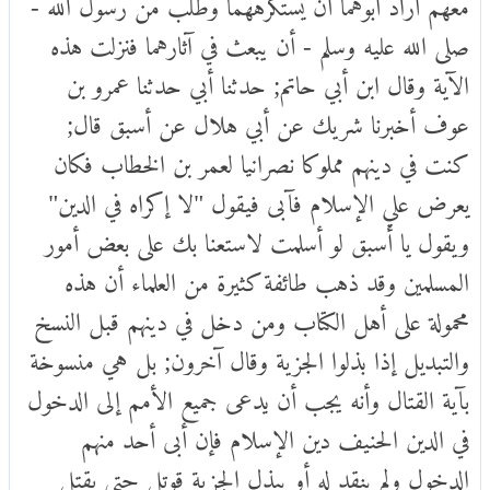
معهم أراد أبوهما أن يستكرههما وطلب من رسول الله -
صلى الله عليه وسلم - أن يبعث في آثارهما فنزلت هذه
الآية وقال ابن أبي حاتم; حدثنا أبي حدثنا عمرو بن
عوف أخبرنا شريك عن أبي هلال عن أسبق قال;
كنت في دينهم مملوكا نصرانيا لعمر بن الخطاب فكان
يعرض علي الإسلام فآبى فيقول "لا إكراه في الدين"
ويقول يا أسبق لو أسلمت لاستعنا بك على بعض أمور
المسلمين وقد ذهب طائفة كثيرة من العلماء أن هذه
محمولة على أهل الكتاب ومن دخل في دينهم قبل النسخ
والتبديل إذا بذلوا الجزية وقال آخرون; بل هي منسوخة
بآية القتال وأنه يجب أن يدعى جميع الأمم إلى الدخول
في الدين الحنيف دين الإسلام فإن أبى أحد منهم
الدخول ولم ينقد له أو يبذل الجزية قوتل حتى يقتل