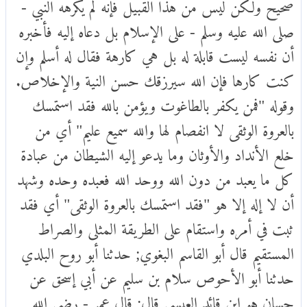
صحيح ولكن ليس من هذا القبيل فإنه لم يكرهه النبي -
صلى الله عليه وسلم - على الإسلام بل دعاه إليه فأخبره
أن نفسه ليست قابلة له بل هي كارهة فقال له أسلم وإن
كنت كارها فإن الله سيرزقك حسن النية والإخلاص.
وقوله "فمن يكفر بالطاغوت ويؤمن بالله فقد استمسك
بالعروة الوثقى لا انفصام لها والله سميع عليم" أي من
خلع الأنداد والأوثان وما يدعو إليه الشيطان من عبادة
كل ما يعبد من دون الله ووحد الله فعبده وحده وشهد
أن لا إله إلا هو "فقد استمسك بالعروة الوثقى" أي فقد
ثبت في أمره واستقام على الطريقة المثلى والصراط
المستقيم قال أبو القاسم البغوي; حدثنا أبو روح البلدي
حدثنا أبو الأحوص سلام بن سليم عن أبي إسحق عن
حسان هو ابن قائد العبسي قال; قال عمر - رضي الله