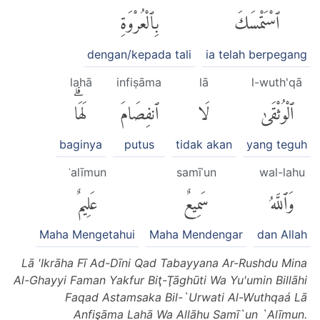
ٱسْتَمْسَكَ
بِٱلْعُرْوَةِ
dengan/kepada tali
ia telah berpegang
lahā
infiṣāma
lā
l-wuth'qā
ٱلْوُثْقَىٰ
لَا
ٱنفِصَامَ
لَهَاۗ
baginya
putus
tidak akan
yang teguh
ʿalīmun
samīʿun
wal-lahu
وَٱللَّهُ
سَمِيعٌ
عَلِيمٌ
Maha Mengetahui
Maha Mendengar
dan Allah
Lā 'Ikrāha Fī Ad-Dīni Qad Tabayyana Ar-Rushdu Mina
Al-Ghayyi Faman Yakfur Biţ-Ţāghūti Wa Yu'umin Billāhi
Faqad Astamsaka Bil-`Urwati Al-Wuthqaá Lā
Anfişāma Lahā Wa Allāhu Samī`un `Alīmun.