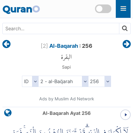
Skip to main content
Quran
O
[
2
]
Al-Baqarah
: 256
البقرة
Sapi
Ads by Muslim Ad Network
Al-Baqarah Ayat 256