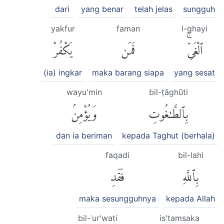
dari
yang benar
telah jelas
sungguh
yakfur
faman
l-ghayi
ٱلْغَىِّۚ
فَمَن
يَكْفُرْ
(ia) ingkar
maka barang siapa
yang sesat
wayu'min
bil-ṭāghūti
بِٱلطَّٰغُوتِ
وَيُؤْمِنۢ
dan ia beriman
kepada Taghut (berhala)
faqadi
bil-lahi
بِٱللَّهِ
فَقَدِ
maka sesungguhnya
kepada Allah
bil-ʿur'wati
is'tamsaka