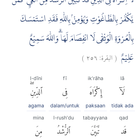
لَآ اِكْرَاهَ فِى الدِّيْنِۗ قَدْ تَّبَيَّنَ الرُّشْدُ مِنَ الْغَيِّ ۚ فَمَنْ
يَّكْفُرْ بِالطَّاغُوْتِ وَيُؤْمِنْۢ بِاللّٰهِ فَقَدِ اسْتَمْسَكَ
بِالْعُرْوَةِ الْوُثْقٰى لَا انْفِصَامَ لَهَا ۗوَاللّٰهُ سَمِيْعٌ
)
٢٥٦
البقرة:
(
عَلِيْمٌ
l-dīni
fī
ik'rāha
lā
لَآ
إِكْرَاهَ
فِى
ٱلدِّينِۖ
agama
dalam/untuk
paksaan
tidak ada
mina
l-rush'du
tabayyana
qad
قَد
تَّبَيَّنَ
ٱلرُّشْدُ
مِنَ