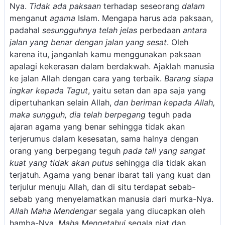
Nya.
Tidak ada paksaan
terhadap seseorang
dalam
menganut
agama
Islam. Mengapa harus ada paksaan,
padahal
sesungguhnya telah jelas
perbedaan
antara
jalan yang benar dengan jalan yang sesat
. Oleh
karena itu, janganlah kamu menggunakan paksaan
apalagi kekerasan dalam berdakwah. Ajaklah manusia
ke jalan Allah dengan cara yang terbaik.
Barang siapa
ingkar kepada Tagut
, yaitu setan dan apa saja yang
dipertuhankan selain Allah,
dan beriman kepada Allah,
maka sungguh, dia telah berpegang
teguh pada
ajaran agama yang benar sehingga tidak akan
terjerumus dalam kesesatan, sama halnya dengan
orang yang berpegang teguh
pada tali yang sangat
kuat yang tidak akan putus
sehingga dia tidak akan
terjatuh. Agama yang benar ibarat tali yang kuat dan
terjulur menuju Allah, dan di situ terdapat sebab-
sebab yang menyelamatkan manusia dari murka-Nya.
Allah Maha Mendengar
segala yang diucapkan oleh
hamba-Nya,
Maha Mengetahui
segala niat dan