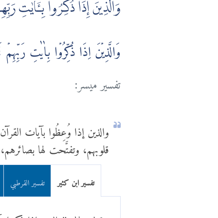
وَالَّذِينَ إِذَا ذُكِّرُوا بِـَٔايٰتِ رَبِّ
وَالَّذِيۡنَ اِذَا ذُكِّرُوۡا بِاٰيٰتِ رَبِّهِمۡ لَم
تفسير ميسر:
والذين إذا وُعِظُوا بآيات القرآن 
قلوبهم، وتفتَّحت لها بصائرهم، 
تفسير ابن كثير
تفسير القرطبي
وقوله تعالى "والذين إذا ذكروا 