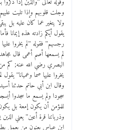
وجلت قلوبهم وإذا تليت عليهم آي
ولا يتغير عما كان عليه بل يبق
يقول أيكم زادته هذه إيمانا فأ
رجسهم" فقوله "لم يخروا عليها 
لم يسمعها أصم أعمى قال مجاهد ق
البصري رضي الله عنه; كم من رج
يخروا عليها صما وعميانا" يقول 
وقال ابن أبي حاتم حدثنا أسيد
سجودا ولم يسمع ما سجدوا أيسجد
للمؤمن أن يكون إمعة بل يكون 
وذرياتنا قرة أعين" يعني الذي
ابن عباس يعنون من يعمل بطاعة