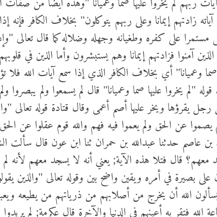
اته زادتهم إيمانا وعلى ربهم يتوكلون" بخلاف الكافر فإنه إذا 
ى مستمرا على كفره وطغيانه وجهله وضلاله كما قال تعالى "وإذ
ما الذين آمنوا فزادتهم إيمانا وهم يستبشرون وأما الذين في قل
صما وعميانا" أي بخلاف الكافر الذي إذا سمع آيات الله فلا تؤ
وله "لم يخروا عليها صما وعميانا" قال لم يسمعوا ولم يبصروا ول
ل يقرؤها ويخر عليها أصم أعمى وقال قتادة قوله تعالى "والذ
لم يصموا عن الحق ولم يعموا فيه فهم والله قوم عقلوا عن الحق و
 بن عاصم حدثنا عبدالله بن حمران ثنا ابن عون قال سألت ال
 معهم؟ قال فتلا هذه الآية; يعني أنه لا يسجد معهم لأنه لم ي
على بصيرة في أمره ويقين واضح بين وقوله تعالى "والذين يقول
ن يسألون الله أن يخرج من أصلابهم من ذرياتهم من يطيعه وي
 الله فتقر به أعينهم في الدنيا والآخرة قال عكرمة; لم يريد