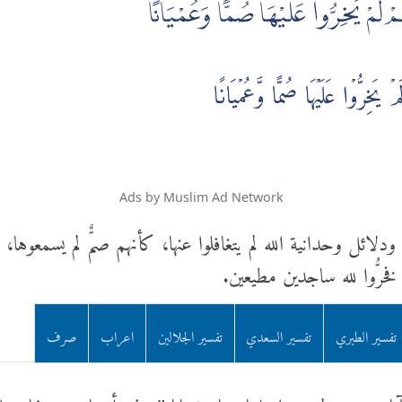
هِمْ لَمْ يَخِرُّوا عَلَيْهَا صُمًّا وَعُمْيَانًا
ۡ يَخِرُّوۡا عَلَيۡهَا صُمًّا وَّعُمۡيَانًا
Ads by Muslim Ad Network
ودلائل وحدانية الله لم يتغافلوا عنها، كأنهم صمٌّ لم يسمعوها، وعُ
فخرُّوا لله ساجدين مطيعين.
تفسير الطبري
تفسير السعدي
تفسير الجلالين
اعراب
صرف
بآيات ربهم لم يخروا عليها صما وعميانا "وهذه أيضا من صفات الم