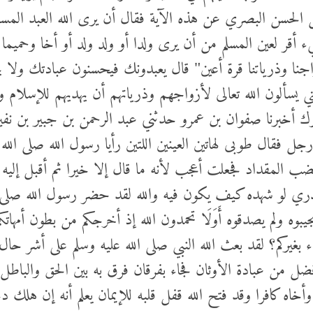
ل الحسن البصري عن هذه الآية فقال أن يرى الله العبد الم
يء أقر لعين المسلم من أن يرى ولدا أو ولد ولد أو أخا وحميم
جنا وذرياتنا قرة أعين" قال يعبدونك فيحسنون عبادتك ولا يج
ي يسألون الله تعالى لأزواجهم وذرياتهم أن يهديهم للإسلام و
ارك أخبرنا صفوان بن عمرو حدثني عبد الرحمن بن جبير بن نفير
جل فقال طوبى لهاتين العينين اللتين رأيا رسول الله صلى الله عل
 المقداد فجعلت أعجب لأنه ما قال إلا خيرا ثم أقبل إليه 
 يدري لو شهده كيف يكون فيه والله لقد حضر رسول الله صلى ال
يبوه ولم يصدقوه أَوَلَا تحمدون الله إذ أخرجكم من بطون أمهات
اء بغيركم؟ لقد بعث الله النبي صلى الله عليه وسلم على أشر حال 
فضل من عبادة الأوثان فجاء بفرقان فرق به بين الحق والباطل 
خاه كافرا وقد فتح الله قفل قلبه للإيمان يعلم أنه إن هلك دخ