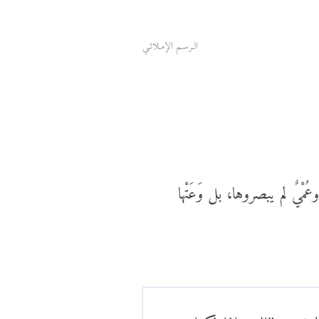
الـرسـم الإمـلائـي
مْيٌ لم يبصروها، بل وَعَتْها
ؤمنين "الذين إذا ذكر الله