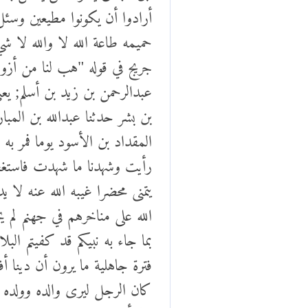
أرادوا أن يكونوا مطيعين وسئ
حميمه طاعة الله لا والله لا ش
جريج في قوله "هب لنا من أزوا
عبدالرحمن بن زيد بن أسلم; يعن
بن بشر حدثنا عبدالله بن المب
المقداد بن الأسود يوما فمر به ر
رأيت وشهدنا ما شهدت فاستغضب
يتمنى محضرا غيبه الله عنه لا
الله على مناخرهم في جهنم لم يج
بما جاء به نبيكم قد كفيتم البل
فترة جاهلية ما يرون أن دينا أ
كان الرجل ليرى والده وولده وأ