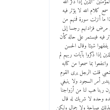
سمع كلام الله لا يؤثر فيه
ا ما أنزلت سورة فمنهم من
وبهم مرض فزادتهم رجسا إلى
ثر فيه فيستمر على حاله كأن
م يفقهوا شيئا وقال الحسن
ين إذا ذكروا بآيات ربهم لم
انتفعوا بما سمعوا من كتابه
شعبي قلت الرجل يرى القوم
تدبر أمر السجود ولا ينبغي
ون ربنا هب لنا من أزواجنا
عبده وحده لا شريك له قال
وا بذلك صباحة ولا جمال ولكن