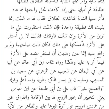
تطليقة ثم أمهلها حتى إذا كادت تحل راجعها ثم عاد
فأثر عليها الشابة فناشدته الطلاق فقال لها ما شئت إنما
بقيت لك تطليقة واحدة فإن شئت استقررت على ما
ترين من الأثرة وإن شئت فارقتك فقالت لا بل أستقر
على الأثرة فأمسكها على ذلك فكان ذلك صلحهما ولم ير
رافع عليه إثما حين رضيت أن تستقر عنده على الأثرة
فيما أثر به عليها وهكذا رواه بتمامه ابن أبي حاتم عن أبيه
عن أبي اليمان عن شعيب عن الزهري عن سعيد بن
المسيب وسليمان بن يسار فذكره بطوله والله أعلم وقوله
"والصلح خير" قال علي بن أبي طلحة عن ابن عباس
يعني التخيير أن يخير الزوج لها بين الإقامة والفراق خير
من تمادي الزوج على أثرة غيرها عليها والظاهر من الآية