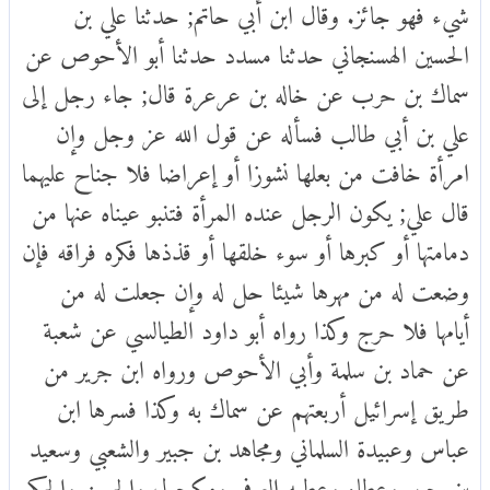
شيء فهو جائز. وقال ابن أبي حاتم; حدثنا علي بن
الحسين الهسنجاني حدثنا مسدد حدثنا أبو الأحوص عن
سماك بن حرب عن خاله بن عرعرة قال; جاء رجل إلى
علي بن أبي طالب فسأله عن قول الله عز وجل وإن
امرأة خافت من بعلها نشوزا أو إعراضا فلا جناح عليهما
قال علي; يكون الرجل عنده المرأة فتنبو عيناه عنها من
دمامتها أو كبرها أو سوء خلقها أو قذذها فكره فراقه فإن
وضعت له من مهرها شيئا حل له وإن جعلت له من
أيامها فلا حرج وكذا رواه أبو داود الطيالسي عن شعبة
عن حماد بن سلمة وأبي الأحوص ورواه ابن جرير من
طريق إسرائيل أربعتهم عن سماك به وكذا فسرها ابن
عباس وعبيدة السلماني ومجاهد بن جبير والشعبي وسعيد
بن جبير وعطاء وعطيه العوفي ومكحول والحسن والحكم