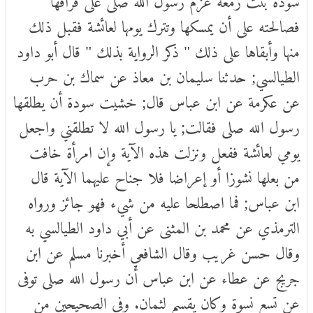
فصالحته على أن يمسكها وتترك يومها لعائشة فقبل ذلك
منها وأبقاها على ذلك " ذكر الرواية بذلك " قال أبو داود
الطيالسي; حدثنا سليمان بن معاذ عن سماك بن حرب
عن عكرمة عن ابن عباس قال; خشيت سودة أن يطلقها
رسول الله صلى فقالت; يا رسول الله لا تطلقني واجعل
يومي لعائشة ففعل ونزلت هذه الآية وإن امرأة خافت
من بعلها نشوزا أو إعراضا فلا جناح عليهما الآية قال
ابن عباس; فما اصطلحا عليه من شيء فهو جائز ورواه
الترمذي عن محمد بن المثنى عن أبي داود الطيالسي به
وقال حسن غريب وقال الشافعي أخبرنا مسلم عن ابن
جريج عن عطاء عن ابن عباس أن رسول الله صلى توفى
عن تسع نسوة وكان يقسم لثمان. وفي الصحيحين من