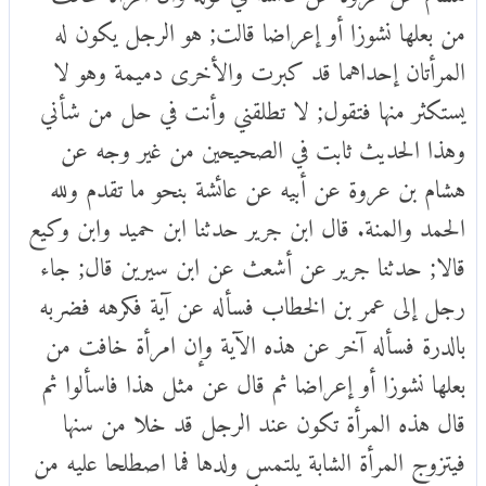
من بعلها نشوزا أو إعراضا قالت; هو الرجل يكون له
المرأتان إحداهما قد كبرت والأخرى دميمة وهو لا
يستكثر منها فتقول; لا تطلقني وأنت في حل من شأني
وهذا الحديث ثابت في الصحيحين من غير وجه عن
هشام بن عروة عن أبيه عن عائشة بنحو ما تقدم ولله
الحمد والمنة. قال ابن جرير حدثنا ابن حميد وابن وكيع
قالا; حدثنا جرير عن أشعث عن ابن سيرين قال; جاء
رجل إلى عمر بن الخطاب فسأله عن آية فكرهه فضربه
بالدرة فسأله آخر عن هذه الآية وإن امرأة خافت من
بعلها نشوزا أو إعراضا ثم قال عن مثل هذا فاسألوا ثم
قال هذه المرأة تكون عند الرجل قد خلا من سنها
فيتزوج المرأة الشابة يلتمس ولدها فما اصطلحا عليه من