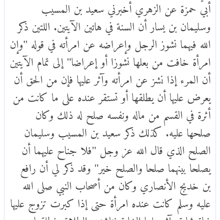
أبي حمزة عن الزهري أخبرني سعيد بن المسيب
وسليمان بن يسار أن السنة في هاتين الآيتين. اللتين ذكر
الله فيهما نشوز الرجل وإعراضه عن امرأته في قوله "وإن
امرأة خافت من بعلها نشوزا أو إعراضا" إلى تمام الآيتين
أن المرء إذا نشز عن امرأته وآثر عليها فإن من الحق أن
يعرض عليها أن يطلقها أو تستقر عنده على ما كانت من
أثرة في القسم من ماله ونفسه صلح له ذلك وكان
صلحها عليه. كذلك ذكر سعيد بن المسيب وسليمان
الصلح الذي قال الله عز وجل "فلا جناح عليهما أن
يصلحا بينهما صلحا والصلح خير" وقد ذكر لي أن رافع
بن خديج الأنصاري وكان من أصحاب النبي صلى الله
عليه وسلم كانت عنده امرأة حتى إذا كبرت تزوج عليها
فتاة شابة وآثر عليها الشابة فناشدته الطلاق فطلقها