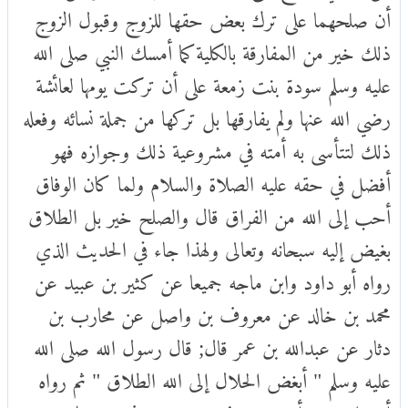
أن صلحهما على ترك بعض حقها للزوج وقبول الزوج
ذلك خير من المفارقة بالكلية كما أمسك النبي صلى الله
عليه وسلم سودة بنت زمعة على أن تركت يومها لعائشة
رضي الله عنها ولم يفارقها بل تركها من جملة نسائه وفعله
ذلك لتتأسى به أمته في مشروعية ذلك وجوازه فهو
أفضل في حقه عليه الصلاة والسلام ولما كان الوفاق
أحب إلى الله من الفراق قال والصلح خير بل الطلاق
بغيض إليه سبحانه وتعالى ولهذا جاء في الحديث الذي
رواه أبو داود وابن ماجه جميعا عن كثير بن عبيد عن
محمد بن خالد عن معروف بن واصل عن محارب بن
دثار عن عبدالله بن عمر قال; قال رسول الله صلى الله
عليه وسلم " أبغض الحلال إلى الله الطلاق " ثم رواه