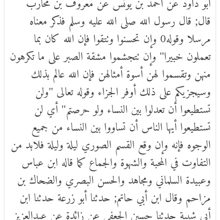
أبو داود عن أحمد بن يونس عن معروف بن محارب
قال; قال رسول الله صلى الله عليه وسلم فذكر معناه
مرسلا وقوله0 وإن تحسنوا وتتقوا فإن الله كان بما
تعملون خبيرا" وإن تتجشموا مشقة الصبر على ما تكرهون
منهن وتقسموا لهن أسوة أمثالهن فإن الله عالم بذلك
وسيجزيكم على ذلك أوفر الجزاء وقوله تعالى "ولن
تستطيعوا أن تعدلوا بين النساء ولو حرصتم" أي لن
تستطيعوا أيها الناس أن تساووا بين النساء من جميع
الوجوه فإنه وإن وقع القسم الصوري ليلة وليلة فلابد من
التفاوت في المحبة والشهوة والجماع كما قاله ابن عباس
وعبيدة السلماني ومجاهد والحسن البصري والضحاك بن
مزاحم وقال ابن أبي حاتم; حدثنا أبو زرعة حدثنا ابن
أبي شيبة حدثنا حسين الجعفي عن زائدة عن عبدالعزيز