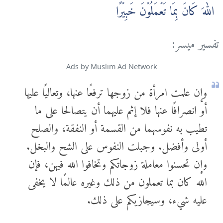
اللّٰهَ كَانَ بِمَا تَعۡمَلُوۡنَ خَبِيۡرًا
تفسير ميسر:
Ads by Muslim Ad Network
وإن علمت امرأة من زوجها ترفعًا عنها، وتعاليًا عليها
أو انصرافًا عنها فلا إثم عليهما أن يتصالحا على ما
تطيب به نفوسهما من القسمة أو النفقة، والصلح
أولى وأفضل. وجبلت النفوس على الشح والبخل.
وإن تحسنوا معاملة زوجاتكم وتخافوا الله فيهن، فإن
الله كان بما تعملون من ذلك وغيره عالمًا لا يخفى
عليه شيء، وسيجازيكم على ذلك.