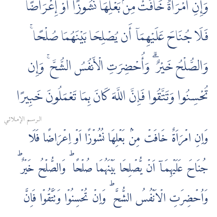
وَإِنِ امْرَأَةٌ خَافَتْ مِنۢ بَعْلِهَا نُشُوزًا أَوْ إِعْرَاضًا
فَلَا جُنَاحَ عَلَيْهِمَآ أَن يُصْلِحَا بَيْنَهُمَا صُلْحًا ۚ
وَالصُّلْحُ خَيْرٌ ۗ وَأُحْضِرَتِ الْأَنفُسُ الشُّحَّ ۚ وَإِن
تُحْسِنُوا وَتَتَّقُوا فَإِنَّ اللَّهَ كَانَ بِمَا تَعْمَلُونَ خَبِيرًا
الـرسـم الإمـلائـي
وَاِنِ امۡرَاَةٌ خَافَتۡ مِنۡۢ بَعۡلِهَا نُشُوۡزًا اَوۡ اِعۡرَاضًا فَلَا
جُنَاحَ عَلَيۡهِمَاۤ اَنۡ يُّصۡلِحَا بَيۡنَهُمَا صُلۡحًا‌ ؕ وَالصُّلۡحُ خَيۡرٌ‌ ؕ
وَاُحۡضِرَتِ الۡاَنۡفُسُ الشُّحَّ‌ ؕ وَاِنۡ تُحۡسِنُوۡا وَتَتَّقُوۡا فَاِنَّ