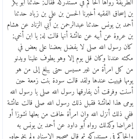
الطريقة رواها الحاكم في مستدركه فقال; حدثنا أبو بكر
بن إسحاق الفقيه أخبرنا الحسن بن علي بن زياد حدثنا
أحمد بن يونس حدثنا عبدالرحمن بن أبي الزناد عن هشام
بن عروة عن أبيه عن عائشة أنها قالت له; يا ابن أخي;
كان رسول الله صلى لا يفضل بعضنا على بعض في
مكثه عندنا وكان قل يوم إلا وهو يطوف علينا ويدنو
من كل امرأة من غير مسيس حتى يبلغ إلى من هو
يومها فيبيت عندها ولقد قالت سودة بنت زمعة حين
أسنت وفرقت أن يفارقها رسول الله صلى يا رسول الله
يومى هذا لعائشة فقبل ذلك رسول الله صلى قالت عائشة
ففي ذلك أنزل الله وإن امرأة خافت من بعلها نشوزا أو
إعراضا وكذلك رواه أبو داود عن أحمد بن يونس به
والحاكم في مستدركه ثم قال صحيح الإسناد ولم يخرجاه.