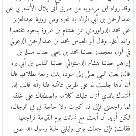
وقد رواه ابن مردويه من طريق أبى بلال الأشعري عن
عبدالرحمن بن أبي الزناد به نحوه ومن رواية عبدالعزيز
عن محمد الدراوردي عن هشام بن عروة بنحوه مختصرا
والله أعلم. وقال أبو العباس محمد بن عبدالرحمن الدعولي
في أول معجمه; حدثنا محمد بن يحيى حدثنا مسلم بن
إبراهيم حدثنا هشام الدستوائي حدثنا القاسم بن أبي برة
قال; بعث النبي صلى إلى سودة بنت زمعة بطلاقها فلما
أن أتاها جلست له على طريق عائشة فلما رأته قالت له;
أنشدك بالذي أنزل عليك كلامه واصطفاك على خلقه
لما راجعتني فإنى قد كبرت ولا حاجة لي في الرجال.
لكن أريد أن أبعث مع نسائك يوم القيامة فراجعها
فقالت; فإنى جعلت يومي وليلتي لحبة رسول الله صلى