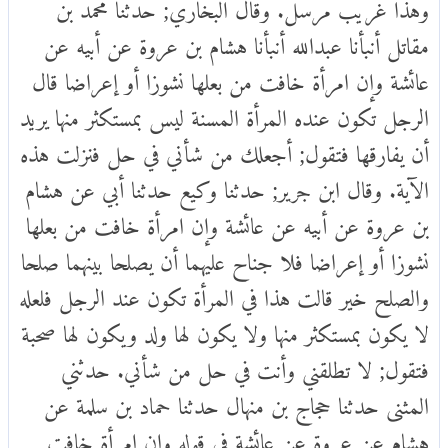
وهذا غريب مرسل. وقال البخاري; حدثنا محمد بن
مقاتل أنبأنا عبدالله أنبأنا هشام بن عروة عن أبيه عن
عائشة وإن امرأة خافت من بعلها نشوزا أو إعراضا قال
الرجل تكون عنده المرأة المسنة ليس بمستكثر منها يريد
أن يفارقها فتقول; أجعلك من شأني في حل فنزلت هذه
الآية. وقال ابن جرير; حدثنا وكيع حدثنا أبي عن هشام
بن عروة عن أبيه عن عائشة وإن امرأة خافت من بعلها
نشوزا أو إعراضا فلا جناح عليهما أن يصلحا بينهما صلحا
والصلح خير قالت هذا في المرأة تكون عند الرجل فلعله
لا يكون بمستكثر منها ولا يكون لها ولد ويكون لها صحبة
فتقول; لا تطلقني وأنت في حل من شأني. حدثني
المثنى حدثنا حجاج بن منهال حدثنا حماد بن سلمة عن
هشام عن عروة عن عائشة في قوله وان امرأة خافت