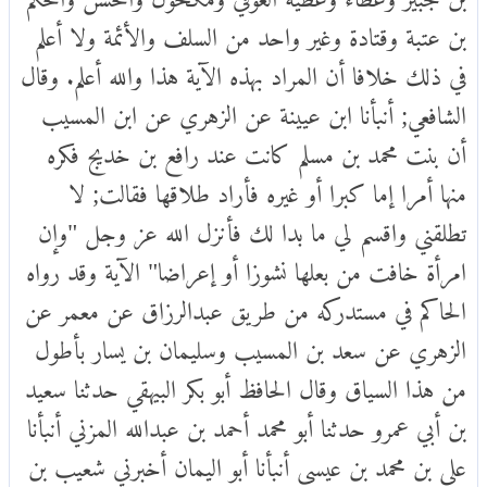
بن عتبة وقتادة وغير واحد من السلف والأئمة ولا أعلم
في ذلك خلافا أن المراد بهذه الآية هذا والله أعلم. وقال
الشافعي; أنبأنا ابن عيينة عن الزهري عن ابن المسيب
أن بنت محمد بن مسلم كانت عند رافع بن خديج فكره
منها أمرا إما كبرا أو غيره فأراد طلاقها فقالت; لا
تطلقني واقسم لي ما بدا لك فأنزل الله عز وجل "وإن
امرأة خافت من بعلها نشوزا أو إعراضا" الآية وقد رواه
الحاكم في مستدركه من طريق عبدالرزاق عن معمر عن
الزهري عن سعد بن المسيب وسليمان بن يسار بأطول
من هذا السياق وقال الحافظ أبو بكر البيهقي حدثنا سعيد
بن أبي عمرو حدثنا أبو محمد أحمد بن عبدالله المزني أنبأنا
علي بن محمد بن عيسى أنبأنا أبو اليمان أخبرني شعيب بن