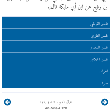
بن رفيع عن ابن أبي مليكة قال;.
تفسير القرطبي
تفسير الطبري
تفسير السعدي
تفسير الجلالين
اعراب
صرف
القرآن الكريم
النساء
٤
:
١٢٨
-
An-Nisa'
4
:
128