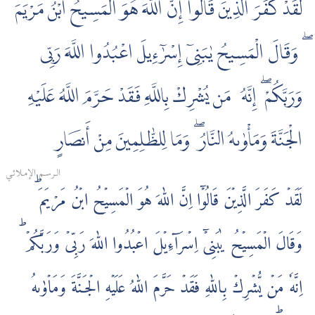
لَقَدْ كَفَرَ الَّذِينَ قَالُوٓا إِنَّ اللَّهَ هُوَ الْمَسِيحُ ابْنُ مَرْيَمَ
ۖ وَقَالَ الْمَسِيحُ يٰبَنِىٓ إِسْرٰٓءِيلَ اعْبُدُوا اللَّهَ رَبِّى
وَرَبَّكُمْ ۖ إِنَّهُۥ مَن يُشْرِكْ بِاللَّهِ فَقَدْ حَرَّمَ اللَّهُ عَلَيْهِ
الْجَنَّةَ وَمَأْوٰىهُ النَّارُ ۖ وَمَا لِلظّٰلِمِينَ مِنْ أَنصَارٍ
الـرسـم الإمـلائـي
لَقَدۡ كَفَرَ الَّذِيۡنَ قَالُوۡۤا اِنَّ اللّٰهَ هُوَ الۡمَسِيۡحُ ابۡنُ مَرۡيَمَ‌ ؕ
وَقَالَ الۡمَسِيۡحُ يٰبَنِىۡۤ اِسۡرَآءِيۡلَ اعۡبُدُوا اللّٰهَ رَبِّىۡ وَرَبَّكُمۡ‌ ؕ
اِنَّهٗ مَنۡ يُّشۡرِكۡ بِاللّٰهِ فَقَدۡ حَرَّمَ اللّٰهُ عَلَيۡهِ الۡجَـنَّةَ وَمَاۡوٰٮهُ