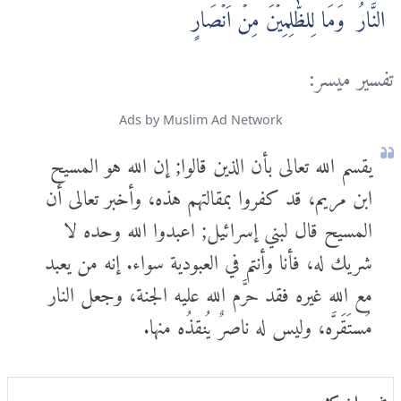
النَّارُ‌ ؕ وَمَا لِلظّٰلِمِيۡنَ مِنۡ اَنۡصَارٍ
تفسير ميسر:
Ads by Muslim Ad Network
يقسم الله تعالى بأن الذين قالوا; إن الله هو المسيح
ابن مريم، قد كفروا بمقالتهم هذه، وأخبر تعالى أن
المسيح قال لبني إسرائيل; اعبدوا الله وحده لا
شريك له، فأنا وأنتم في العبودية سواء. إنه من يعبد
مع الله غيره فقد حرَّم الله عليه الجنة، وجعل النار
مُستَقَرَّه، وليس له ناصرٌ يُنقذُه منها.
تفسير ابن كثير