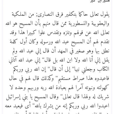
يقول تعالى حاكما بتكفير فرق النصارى; من الملكية
واليعقوبية والنسطورية ممن قال منهم بأن المسيح هو الله
تعالى الله عن قولهم وتنزه وتقدس علوا كبيرا هذا وقد
تقدم لهم أن المسيح عبد الله ورسوله وكان أول كلمة
نطق بها وهو صغير في المهد أن قال إني عبد الله ولم
يقل إني أنا الله ولا ابن الله بل قال" إني عبد الله آتاني
الكتاب وجعلني نبيا" إلى أن قال" إن الله ربي وربكم
فاعبدوه هذا صراط مستقيم" وكذلك قال لهم في حال
كهولته ونبوته آمرا لهم بعبادة الله ربه وربهم وحده لا
شريك له ولهذا قال تعالى" وقال المسيح يا بني إسرائيل
اعبدوا الله ربي وربكم إنه من يشرك بالله" أى فيعبد معه
غيره" فقد حرم الله عليه الجنة ومأواه النار" أي فقد