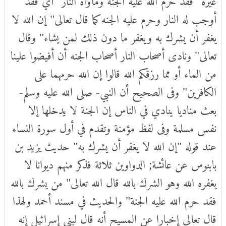
أوجب له النار وحرم عليه الجنه كما قال تعالى" إن الله لا
يغفر أن يشرك به ويغفر ما دون ذلك لمن يشاء" وقال
تعالى" ونادى أصحاب النار أصحاب الجنه أن أفيضوا علينا
من الماء أو مما رزقكم الله قالوا إن الله حرمهما على
الكافرين" وفى الصحيح أن النبي- صلى الله عليه وسلم-
بعث مناديا ينادي في الناس إن الجنة لا يدخلها إلا
نفس مسلمة وفى لفظ مؤمنة وتقدم في أول سورة النساء
عند قوله "إن الله لا يغفر أن يشرك به" حديث يزيد بن
بابنوس عن عائشة; الدواوين ثلاثة فذكر منهم ديوانا لا
يغفره الله وهو الشرك بالله قال الله تعالى" من يشرك بالله
فقد حرم الله عليه الجنة" والحديث في مسند أحمد ولهذا
قال تعالى إخبارا عن المسيح أنه قال لبني إسرائيل إنه