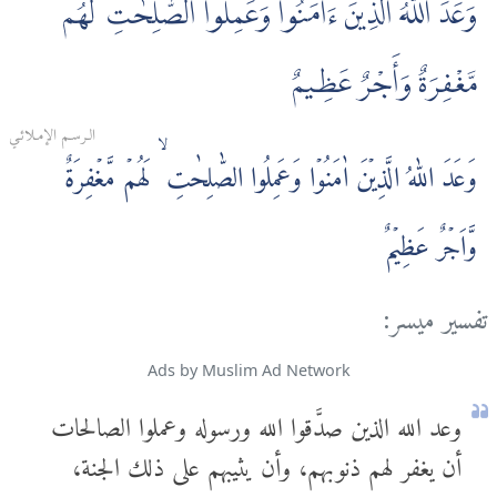
وَعَدَ اللَّهُ الَّذِينَ ءَامَنُوا وَعَمِلُوا الصّٰلِحٰتِ ۙ لَهُم
مَّغْفِرَةٌ وَأَجْرٌ عَظِيمٌ
الـرسـم الإمـلائـي
وَعَدَ اللّٰهُ الَّذِيۡنَ اٰمَنُوۡا وَعَمِلُوا الصّٰلِحٰتِ‌ ۙ لَهُمۡ مَّغۡفِرَةٌ
وَّاَجۡرٌ عَظِيۡمٌ
تفسير ميسر:
Ads by Muslim Ad Network
وعد الله الذين صدَّقوا الله ورسوله وعملوا الصالحات
أن يغفر لهم ذنوبهم، وأن يثيبهم على ذلك الجنة،