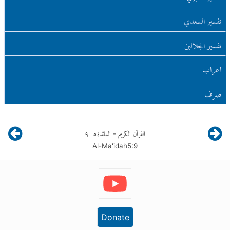
تفسير السعدي
تفسير الجلالين
اعراب
صرف
القرآن الكريم
المائدة
٥
:
٩
-
Al-Ma'idah
5
:
9
Donate