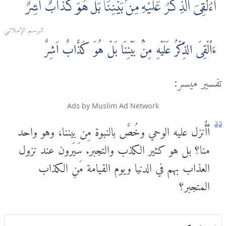
أَءُلْقِىَ الذِّكْرُ عَلَيْهِ مِنۢ بَيْنِنَا بَلْ هُوَ كَذَّابٌ أَشِرٌ
الـرسـم الإمـلائـي
ءَاُلۡقِىَ الذِّكۡرُ عَلَيۡهِ مِنۡۢ بَيۡنِنَا بَلۡ هُوَ كَذَّابٌ اَشِرٌ‏
تفسير ميسر:
Ads by Muslim Ad Network
أأُنزل عليه الوحي وخُصَّ بالنبوة مِن بيننا، وهو واحد
منا؟ بل هو كثير الكذب والتجبر. سَيَرون عند نزول
العذاب بهم في الدنيا ويوم القيامة مَنِ الكذاب
المتجبر؟