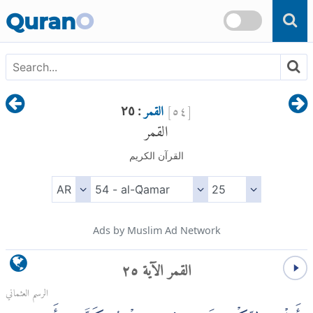
Skip to main content
Quran
O
[
٥٤
]
القمر
: ٢٥
القمر
القرآن الكريم
Ads by Muslim Ad Network
القمر الآية ٢٥
الرسم العثماني