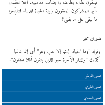
فيتقون عذابه بطاعته واجتناب معاصيه. أفلا تعقلون
-أيها المشركون المغترون بزينة الحياة الدنيا- فتقدِّموا
ما يبقى على ما يفنى؟
تفسير ابن كثير
وقوله "وما الحياة الدنيا إلا لعب ولهو" أي إنما غالبها
كذلك "وللدار الآخرة خير للذين يتقون أفلا تعقلون".
تفسير القرطبي
تفسير الطبري
تفسير السعدي