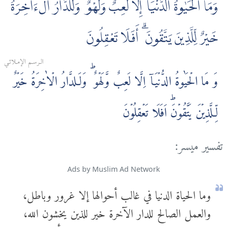
وَمَا الْحَيٰوةُ الدُّنْيَآ إِلَّا لَعِبٌ وَلَهْوٌ ۖ وَلَلدَّارُ الْءَاخِرَةُ
خَيْرٌ لِّلَّذِينَ يَتَّقُونَ ۗ أَفَلَا تَعْقِلُونَ
الـرسـم الإمـلائـي
وَ مَا الۡحَيٰوةُ الدُّنۡيَاۤ اِلَّا لَعِبٌ وَّلَهۡوٌ‌ ؕ وَلَـلدَّارُ الۡاٰخِرَةُ خَيۡرٌ
لِّـلَّذِيۡنَ يَتَّقُوۡنَ‌ؕ اَفَلَا تَعۡقِلُوۡنَ
تفسير ميسر:
Ads by Muslim Ad Network
وما الحياة الدنيا في غالب أحوالها إلا غرور وباطل،
والعمل الصالح للدار الآخرة خير للذين يخشون الله،