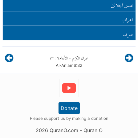
تفسير الجلالين
اعراب
صرف
القرآن الكريم
الأنعام
٦
:
٣٢
-
Al-An'am
6
:
32
Donate
Please support us by making a donation
2026
QuranO.com
- Quran O