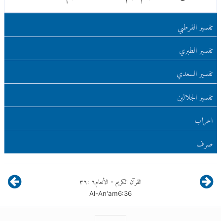
تفسير القرطبي
تفسير الطبري
تفسير السعدي
تفسير الجلالين
اعراب
صرف
القرآن الكريم
الأنعام
٦
:
٣٦
-
Al-An'am
6
:
36