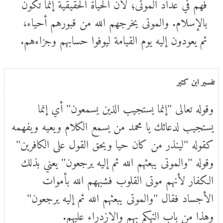
فهم في عداد الموتى؛ لأن الحياة الحقيقية إنما تكون
بالإسلام. والموتى يخرجهم الله من قبورهم أحياء،
ثم يعودون إليه يوم القيامة ليوفوا حسابهم وجزاءهم.
تفسير ابن كثير
وقوله تعالى "إنما يستجيب الذين يسمعون" أي إنما
يستجيب لدعائك يا محمد من يسمع الكلام ويعيه ويفهمه
كقوله "لينذر من كان حيا ويحق القول على الكافرين"
وقوله "والموتى يبعثهم الله ثم إليه يرجعون" يعني بذلك
الكفار لأنهم موتى القلوب فشبههم الله بأموات
الأجساد فقال "والموتى يبعثهم الله ثم إليه يرجعون"
وهذا من باب التهكم بهم والازدراء عليهم.