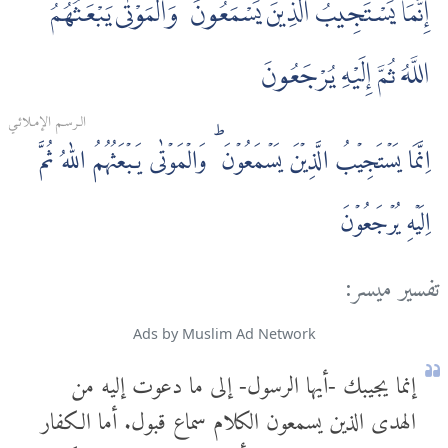
إِنَّمَا يَسْتَجِيبُ الَّذِينَ يَسْمَعُونَ ۘ وَالْمَوْتٰى يَبْعَثُهُمُ
اللَّهُ ثُمَّ إِلَيْهِ يُرْجَعُونَ
الـرسـم الإمـلائـي
اِنَّمَا يَسۡتَجِيۡبُ الَّذِيۡنَ يَسۡمَعُوۡنَ‌ ؕ وَالۡمَوۡتٰى يَـبۡعَثُهُمُ اللّٰهُ ثُمَّ
اِلَيۡهِ يُرۡجَعُوۡنَ
تفسير ميسر:
Ads by Muslim Ad Network
إنما يجيبك -أيها الرسول- إلى ما دعوت إليه من
الهدى الذين يسمعون الكلام سماع قبول. أما الكفار